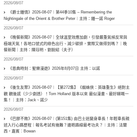
2026/08/07
《爵士鍾情》2026-08-07︱第44季10集 – Remembering the
Nightingale of the Orient & Brother Peter︱主持：鍾一諾 Roger
2026/08/07
《晚餐新聞》2026-08-07｜全球溫室效應加劇，引發嚴重氣候反常與
極端天氣！各地口號式的綠色出行、減少碳排，實際又做得到嗎？｜晚
餐新聞｜主持：陳珏明、劉銳紹（夫子）
2026/08/07
《恩典時刻：聖樂漫遊》2026年8月07日 主持：以諾
2026/08/07
《後生友聚》2026-08-07︱【第272集】《蜘蛛俠：英雄重生》絕對主
觀 觀後感（少少劇透）！Tom Holland 版本以來 最似漫畫、最好睇嘅一
集！｜主持：Jack、諾少
2026/08/07
《巴膠不敗》2026-08-07︱(第151集) 由巴士迷變身車長！年輕車長親
述入行心路歷程｜報名考試有幾難？邊啲路線最考功夫？︱主持：法蘭
西，嘉賓︰Bowan