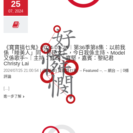
25
07, 2024
《寶寶搞乜鬼》2024-07-26︱第36季第8集︰以前我
係「睡美人」同「邦民女」，今日我係主持、Model
又係歌手~︱主持：寶珠、寶堅，嘉賓：黎紀君
Christy Lai
2024/07/25 21:00:54
|
(第36季) 寶寶搞乜鬼
,
-- Featured --
,
-- 網台 --
|
0條
評論
[...]
進一步了解