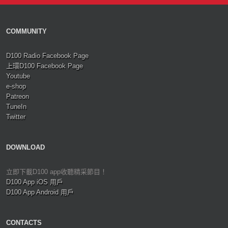
COMMUNITY
D100 Radio Facebook Page
上環D100 Facebook Page
Youtube
e-shop
Patreon
TuneIn
Twitter
DOWNLOAD
立即下載D100 app收聽精采節目！
D100 App iOS 用戶
D100 App Android 用戶
CONTACTS