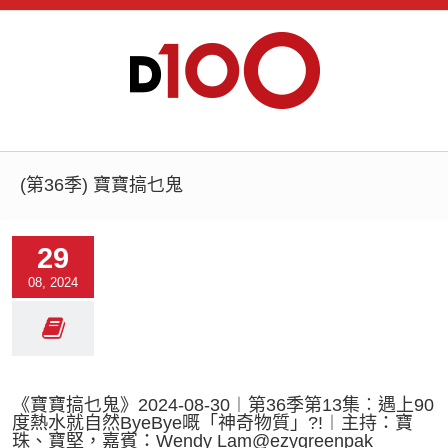
(第36季) 寶寶搞乜鬼
29
08, 2024
《寶寶搞乜鬼》2024-08-30︱第36季第13集︰遇上90
度熱水就自然ByeBye嘅「神奇物質」?!︱主持：寶
珠、寶堅，嘉賓：Wendy Lam@ezygreenpak