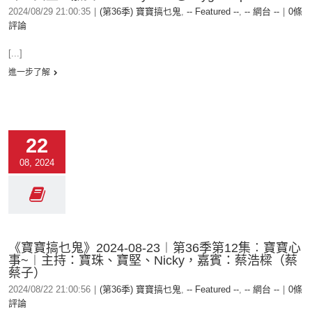
2024/08/29 21:00:35
|
(第36季) 寶寶搞乜鬼
,
-- Featured --
,
-- 網台 --
|
0條
評論
[...]
進一步了解
22
08, 2024
《寶寶搞乜鬼》2024-08-23︱第36季第12集︰寶寶心
事~︱主持：寶珠、寶堅、Nicky，嘉賓：蔡浩樑（蔡
蔡子）
2024/08/22 21:00:56
|
(第36季) 寶寶搞乜鬼
,
-- Featured --
,
-- 網台 --
|
0條
評論