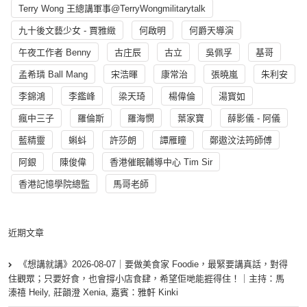
Terry Wong 王總講軍事@TerryWongmilitarytalk
九十後文藝少女 - 賈雅緻
何啟明
何爵天導演
午夜工作者 Benny
古庄辰
古立
吳佩孚
基哥
孟希璘 Ball Mang
宋浩暉
康常治
張曉嵐
朱利安
李錦鴻
李鑑峰
梁天琦
楊偉倫
湯寳如
瘋中三子
羅倫斯
羅海憫
葉家寶
薛影儀 - 阿儀
藍精靈
蝌蚪
許莎朗
譚雁瞳
鄭遨汶法筠師傅
阿銀
陳俊偉
香港催眠輔導中心 Tim Sir
香港記憶學院總監
馬哥老師
近期文章
《想講就講》2026-08-07｜要做美食家 Foodie，最緊要講真話，對得
住觀眾；只要好食，也會撐小店食肆，希望佢哋能捱得住！｜主持：馬
溱禧 Heily, 莊韻澄 Xenia, 嘉賓：雅軒 Kinki