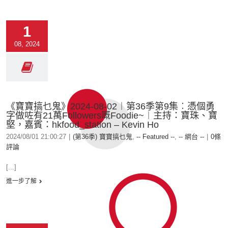
1
08, 2024
《寶寶搞乜鬼》2024-08-02︱第36季第9集︰憑個勇
字做咗有21萬Followers嘅Foodie~︱主持：寶珠、寶
堅，嘉賓：hkfood_station – Kevin Ho
2024/08/01 21:00:27
|
(第36季) 寶寶搞乜鬼
,
-- Featured --
,
-- 網台 --
|
0條
評論
[...]
進一步了解