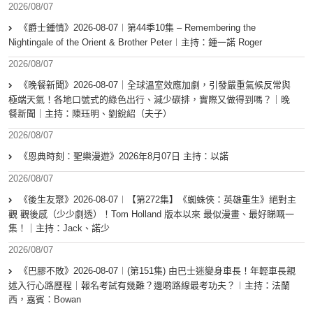
2026/08/07
《爵士鍾情》2026-08-07︱第44季10集 – Remembering the
Nightingale of the Orient & Brother Peter︱主持：鍾一諾 Roger
2026/08/07
《晚餐新聞》2026-08-07｜全球溫室效應加劇，引發嚴重氣候反常與
極端天氣！各地口號式的綠色出行、減少碳排，實際又做得到嗎？｜晚
餐新聞｜主持：陳珏明、劉銳紹（夫子）
2026/08/07
《恩典時刻：聖樂漫遊》2026年8月07日 主持：以諾
2026/08/07
《後生友聚》2026-08-07︱【第272集】《蜘蛛俠：英雄重生》絕對主
觀 觀後感（少少劇透）！Tom Holland 版本以來 最似漫畫、最好睇嘅一
集！｜主持：Jack、諾少
2026/08/07
《巴膠不敗》2026-08-07︱(第151集) 由巴士迷變身車長！年輕車長親
述入行心路歷程｜報名考試有幾難？邊啲路線最考功夫？︱主持：法蘭
西，嘉賓︰Bowan