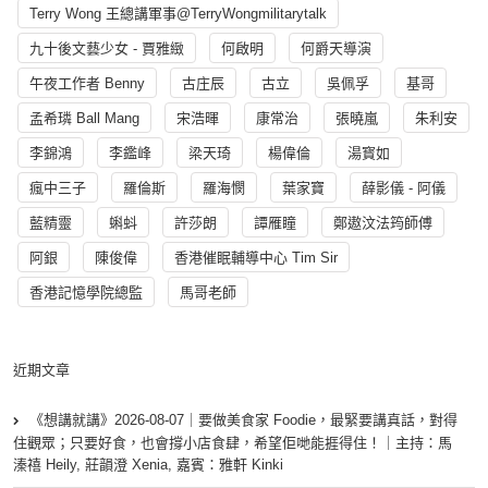
Terry Wong 王總講軍事@TerryWongmilitarytalk
九十後文藝少女 - 賈雅緻
何啟明
何爵天導演
午夜工作者 Benny
古庄辰
古立
吳佩孚
基哥
孟希璘 Ball Mang
宋浩暉
康常治
張曉嵐
朱利安
李錦鴻
李鑑峰
梁天琦
楊偉倫
湯寳如
瘋中三子
羅倫斯
羅海憫
葉家寶
薛影儀 - 阿儀
藍精靈
蝌蚪
許莎朗
譚雁瞳
鄭遨汶法筠師傅
阿銀
陳俊偉
香港催眠輔導中心 Tim Sir
香港記憶學院總監
馬哥老師
近期文章
《想講就講》2026-08-07｜要做美食家 Foodie，最緊要講真話，對得
住觀眾；只要好食，也會撐小店食肆，希望佢哋能捱得住！｜主持：馬
溱禧 Heily, 莊韻澄 Xenia, 嘉賓：雅軒 Kinki