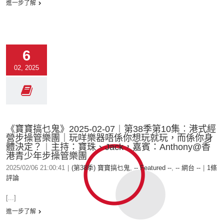
進一步了解
6
02, 2025
《寶寶搞乜鬼》2025-02-07︱第38季第10集︰港式經
營步操管樂團｜玩咩樂器唔係你想玩就玩，而係你身
體決定？︱主持：寶珠、Jack，嘉賓：Anthony@香
港青少年步操管樂團
2025/02/06 21:00:41
|
(第38季) 寶寶搞乜鬼
,
-- Featured --
,
-- 網台 --
|
1條
評論
[...]
進一步了解