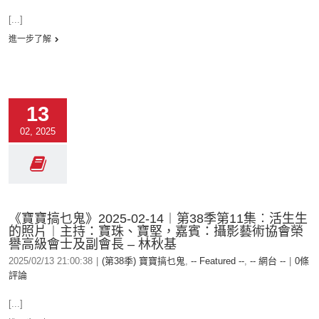
[...]
進一步了解
13
02, 2025
《寶寶搞乜鬼》2025-02-14︱第38季第11集︰活生生
的照片︱主持：寶珠、寶堅，嘉賓：攝影藝術協會榮
譽高級會士及副會長 – 林秋基
2025/02/13 21:00:38
|
(第38季) 寶寶搞乜鬼
,
-- Featured --
,
-- 網台 --
|
0條
評論
[...]