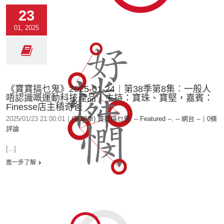
23
01, 2025
《寶寶搞乜鬼》2025-01-24︱第38季第8集︰一般人
唔認識嘅運動科技產品︱主持：寶珠、寶堅，嘉賓：
Finesse店主積奇爸
2025/01/23 21:00:01
|
(第38季) 寶寶搞乜鬼
,
-- Featured --
,
-- 網台 --
|
0條
評論
[...]
進一步了解