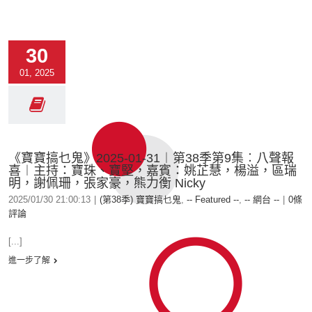
30
01, 2025
《寶寶搞乜鬼》2025-01-31︱第38季第9集︰八聲報
喜︱主持：寶珠、寶堅，嘉賓：姚芷慧，楊溢，區瑞
明，謝佩珊，張家豪，熊力衡 Nicky
2025/01/30 21:00:13
|
(第38季) 寶寶搞乜鬼
,
-- Featured --
,
-- 網台 --
|
0條
評論
[...]
進一步了解