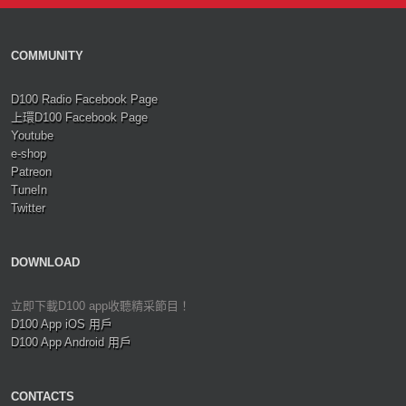
COMMUNITY
D100 Radio Facebook Page
上環D100 Facebook Page
Youtube
e-shop
Patreon
TuneIn
Twitter
DOWNLOAD
立即下載D100 app收聽精采節目！
D100 App iOS 用戶
D100 App Android 用戶
CONTACTS