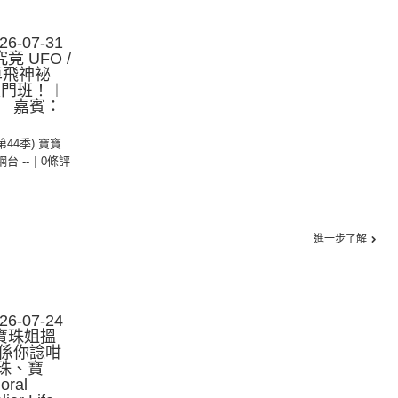
-07-31
 UFO /
卓飛神袐
入門班！︱
 嘉賓：
(第44季) 寶寶
 網台 --
|
0條評
進一步了解
-07-24
寶珠姐搵
係你諗咁
珠、寶
ral