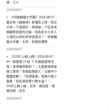
通、江少
2026/08/07
《90後翻牆大作戰》2026-08-07︱
最近有《蜘蛛俠》新電影上映，除左
分享一下感想外，再傾談一下近來有
關觀眾質素的討論，因為多大片多人
入場所以特別多奇怪情況？︱90後翻
牆大作戰︱主持：梁德民團隊
2026/08/07
《D100 上綱上線》2026-08-07｜
中一買書要7千蚊 ?! 外國借書唔洗
錢！香港幾時做到？｜大富豪夜總會
捲土重來！背後股東換人，公關中介
蠢蠢欲動！「低調復業」每晚只接少
量客，到底測試緊乜嘢水溫？｜
D100上綱上線︱主持：黃冠斌、禮
賢同學、何亨
2026/08/07