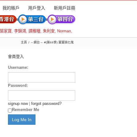
我的賬戶
用戶登入
新用戶註冊
葉家寶
,
李錦鴻
,
譚雁瞳
,
朱利安
,
Norman
,
主頁
-- 網台 --
#(第44季) 寶寶搞乜鬼
會員登入
Username:
Password:
signup now
|
forgot password?
Remember Me