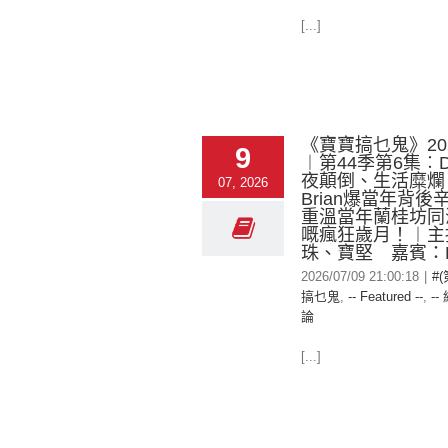
[...]
《寶寶搞乜鬼》2026
9
︱第44季第6集︰D
夜顛倒、生活糜爛
07, 2026
Brian爆當年背
重溫當年蘭桂坊同
嘅瘋狂歲月！︱主
珠、寶堅 嘉賓：DJ 
2026/07/09 21:00:18
|
#
搞乜鬼
,
-- Featured --
,
--
論
[...]