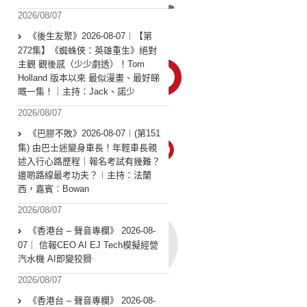
2026/08/07
《後生友聚》2026-08-07︱【第
272集】《蜘蛛俠：英雄重生》絕對
主觀 觀後感（少少劇透）！Tom
Holland 版本以來 最似漫畫、最好睇
嘅一集！｜主持：Jack、諾少
2026/08/07
《巴膠不敗》2026-08-07︱(第151
集) 由巴士迷變身車長！年輕車長親
述入行心路歷程｜報名考試有幾難？
邊啲路線最考功夫？︱主持：法蘭
西，嘉賓︰Bowan
2026/08/07
《香港台 – 聲音專欄》 2026-08-
07｜ 信報CEO AI EJ Tech模擬經營
汽水機 AI即變狡猾
2026/08/07
《香港台 – 聲音專欄》 2026-08-