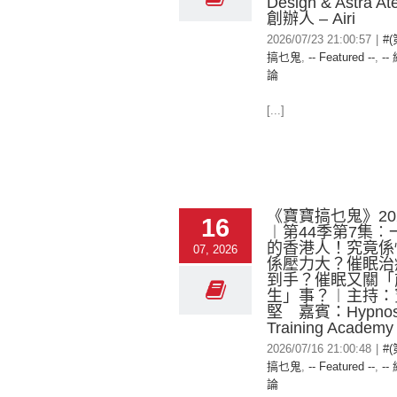
Design & Astra Atel
創辦人 – Airi
2026/07/23 21:00:57
|
#
搞乜鬼
,
-- Featured --
,
--
論
[...]
《寶寶搞乜鬼》2026
16
︱第44季第7集︰
的香港人！究竟係
07, 2026
係壓力大？催眠治
到手？催眠又關「
生」事？︱主持：
堅 嘉賓：Hypnos
Training Academy 
2026/07/16 21:00:48
|
#
搞乜鬼
,
-- Featured --
,
--
論