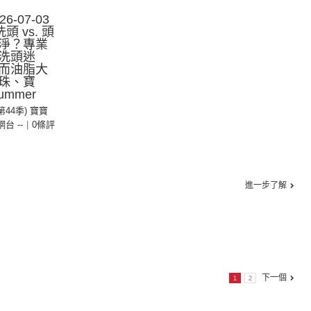
-07-03
 vs. 頭
淨？專業
洗頭迷
而油脂大
珠、寶
mmer
(第44季) 寶寶
 網台 --
|
0條評
進一步了解
下一個
1
2