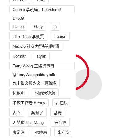
Connie 李玥穎 - Founder of
Drip39
Elaine
Gary
In
JBS Brian 李凱賢
Louise
Miracle 社交力學培訓導師
Norman
Ryan
Terry Wong 王總講軍事
@TerryWongmilitarytalk
九十後文藝少女 - 賈雅緻
何啟明
何爵天導演
午夜工作者 Benny
古庄辰
古立
吳佩孚
基哥
孟希璘 Ball Mang
宋浩暉
康常治
張曉嵐
朱利安