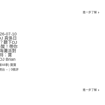
進一步了解
-07-10
J 真係日
？聽下DJ
後辛酸！帶你
海灘派對
持：寶
Brian
(第44季) 寶寶
 網台 --
|
0條評
進一步了解