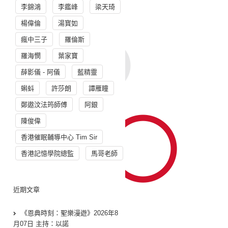
李錦鴻
李鑑峰
梁天琦
楊偉倫
湯寳如
瘋中三子
羅倫斯
羅海憫
葉家寶
薛影儀 - 阿儀
藍精靈
蝌蚪
許莎朗
譚雁瞳
鄭遨汶法筠師傅
阿銀
陳俊偉
香港催眠輔導中心 Tim Sir
香港記憶學院總監
馬哥老師
近期文章
《恩典時刻：聖樂漫遊》2026年8
月07日 主持：以諾