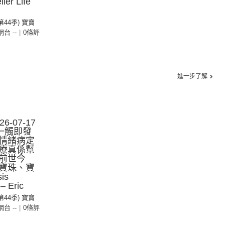
ier Life
(第44季) 寶寶
 網台 --
|
0條評
進一步了解
-07-17
一觸即發
情緒病定
療真係幫
前世今
寶珠、寶
is
– Eric
(第44季) 寶寶
 網台 --
|
0條評