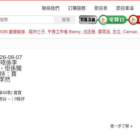
聯絡我們
訂購服務
節目表
節目重溫
D100 慶爆搜尋 :
瘋中三子
,
午夜工作者 Benny
,
古庄辰
,
康常治
,
古立
,
Carman
,
羅倫斯
-08-07
︰唔係李
，佢係獨
主持：寶
李然
(第44季) 寶寶
 網台 --
|
0條評
進一步了解