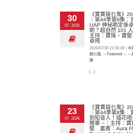
《寶寶搞乜鬼》2026
30
︱第44季第9集︰究竟
UAP 神袐啲定係
07, 2026
啲？超自然 101 
主持：寶珠、寶堅
卓飛
2026/07/30 21:00:08
|
#
搞乜鬼
,
-- Featured --
,
--
論
[...]
《寶寶搞乜鬼》2026
23
︱第44季第8集︰
到知音人！插花唔
07, 2026
簡單 ~︱主持：寶
堅 嘉賓：Aura Flo