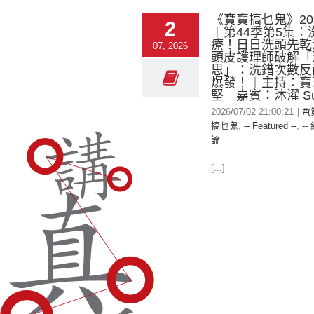
《寶寶搞乜鬼》2026
2
︱第44季第5集︰洗頭
療！日日洗頭先乾
07, 2026
頭皮護理師破解「
思」：洗錯次數反
爆發！︱主持：寶
堅 嘉賓：沐濯 Su
2026/07/02 21:00:21
|
#
搞乜鬼
,
-- Featured --
,
--
論
[...]