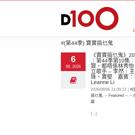
#(第44季) 寶寶搞乜鬼
《寶寶搞乜鬼》2026
6
︱第44季第10集
賢，都唔係林秀怡
08, 2026
立歌手 – 李然︱
珠、寶堅 嘉賓：
Leanne Li
2026/08/06 21:00:13
|
#
搞乜鬼
,
-- Featured --
,
--
論
[...]