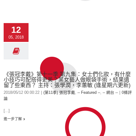
12
05, 2018
《張冠李戴》第十一季 第九集：女士們化妝，有什麼
小技巧可配搭得更美？某女藝人做眼袋手術，結果遺
留了些東西？ 主持：張學潤，李蕙敏 (逢星期六更新)
2018/05/12 00:00:22
|
(第11季) 張冠李戴
,
-- Featured --
,
-- 網台 --
|
0條評
論
[...]
進一步了解