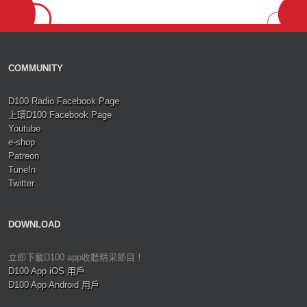
COMMUNITY
D100 Radio Facebook Page
上環D100 Facebook Page
Youtube
e-shop
Patreon
TuneIn
Twitter
DOWNLOAD
立即下載D100 app收聽精采節目！
D100 App iOS 用戶
D100 App Android 用戶