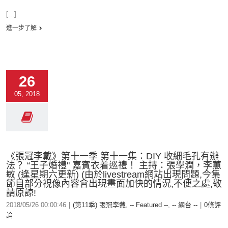
[...]
進一步了解
26
05, 2018
《張冠李戴》第十一季 第十一集：DIY 收細毛孔有辦
法？ “王子婚禮" 嘉賓衣着巡禮！ 主持：張學潤，李蕙
敏 (逢星期六更新) (由於livestream網站出現問題,今集
節目部分視像內容會出現畫面加快的情況,不便之處,敬
請原諒!
2018/05/26 00:00:46
|
(第11季) 張冠李戴
,
-- Featured --
,
-- 網台 --
|
0條評
論