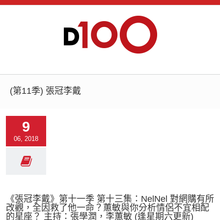
(第11季) 張冠李戴
9
06, 2018
《張冠李戴》第十一季 第十三集：NelNel 對網購有所
改觀，全因救了他一命？蕙敏與你分析情侶不宜相配
的星座？ 主持：張學潤，李蕙敏 (逢星期六更新)