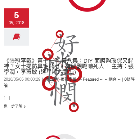
5
05, 2018
《張冠李戴》第十一季 第八集：DIY 面膜夠環保又醒
神？女士提防鼻毛飛出，有礙觀瞻嚇死人！ 主持：張
學潤，李蕙敏 (逢星期六更新)
2018/05/05 00:00:29
|
(第11季) 張冠李戴
,
-- Featured --
,
-- 網台 --
|
0條評
論
[...]
進一步了解