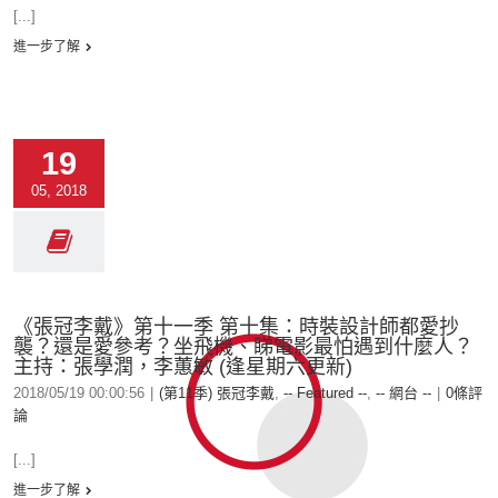
[...]
進一步了解
19
05, 2018
《張冠李戴》第十一季 第十集：時裝設計師都愛抄
襲？還是愛參考？坐飛機、睇電影最怕遇到什麼人？
主持：張學潤，李蕙敏 (逢星期六更新)
2018/05/19 00:00:56
|
(第11季) 張冠李戴
,
-- Featured --
,
-- 網台 --
|
0條評
論
[...]
進一步了解