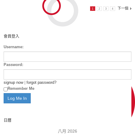
下一個
1
2
3
4
會員登入
Username:
Password:
signup now
|
forgot password?
Remember Me
日曆
八月 2026