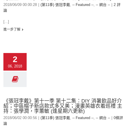
2018/06/09 00:00:28
|
(第11季) 張冠李戴
,
-- Featured --
,
-- 網台 --
|
2 評
論
[...]
進一步了解
2
06, 2018
《張冠李戴》第十一季 第十二集：DIY 消暑飲品好介
紹；中區帽子新店款式多又美；漫畫英雄衣着巡禮 主
持：張學潤，李蕙敏 (逢星期六更新)
2018/06/02 00:00:56
|
(第11季) 張冠李戴
,
-- Featured --
,
-- 網台 --
|
0條評
論