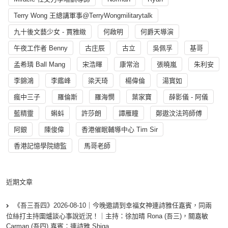
Terry Wong 王總講軍事@TerryWongmilitarytalk
九十後文藝少女 - 賈雅緻
何啟明
何爵天導演
午夜工作者 Benny
古庄辰
古立
吳佩孚
基哥
孟希璘 Ball Mang
宋浩暉
康常治
張曉嵐
朱利安
李錦鴻
李鑑峰
梁天琦
楊偉倫
湯寳如
瘋中三子
羅倫斯
羅海憫
葉家寶
薛影儀 - 阿儀
藍精靈
蝌蚪
許莎朗
譚雁瞳
鄭遨汶法筠師傅
阿銀
陳俊偉
香港催眠輔導中心 Tim Sir
香港記憶學院總監
馬哥老師
近期文章
《吾三吾四》2026-08-10｜今晚邀請到幸福女神連詩雅任嘉賓，同兩
位絲打主持圍爐談心事說近況！｜主持：徐加晴 Rona (吾三)，關嘉敏
Carman (吾四) 嘉賓：連詩雅 Shiga