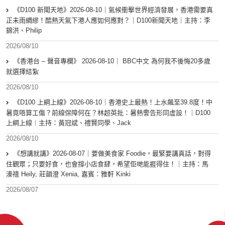
《D100 新聞天地》2026-08-10｜氣候衝擊世界經濟發展，香港需要真
正未雨綢繆！酷熱天氣下港人應如何應對？｜D100新聞天地｜主持：李
錦洪、Philip
2026/08/10
《香港台 – 聲音專欄》 2026-08-10｜ BBC中文 為何我不後悔20多歲
就選擇結紮
2026/08/10
《D100 上綱上線》2026-08-10｜香港史上最熱！上水飆至39.8度！中
暑竟唔算工傷？前線保障何在？林超英批：暑熱警告形同虛設！｜D100
上綱上線︱主持：黃冠斌、禮賢同學、Jack
2026/08/10
《想講就講》2026-08-07｜要做美食家 Foodie，最緊要講真話，對得
住觀眾；只要好食，也會撐小店食肆，希望佢哋能捱得住！｜主持：馬
溱禧 Heily, 莊韻澄 Xenia, 嘉賓：雅軒 Kinki
2026/08/07