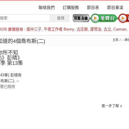
聯絡我們
訂購服務
節目表
節目重溫
D100 慶爆搜尋 :
瘋中三子
,
午夜工作者 Benny
,
古庄辰
,
康常治
,
古立
,
Carman
,
羅倫斯
不知道的4個喬布斯(二)
主頁
-- 網台
《你所不知
二)》彭晴》
43季 第13集
第43季) 彭晴有
布斯(二)
,
--
響已關閉
進一步了解