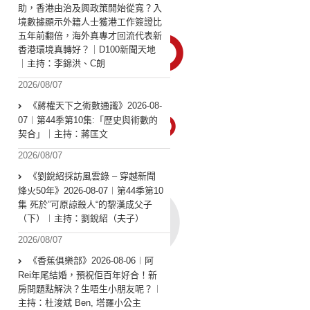
助，香港由治及興政策開始從寬？入
境數據顯示外籍人士獲港工作簽證比
五年前翻倍，海外真專才回流代表新
香港環境真轉好？｜D100新聞天地
｜主持：李錦洪、C朗
2026/08/07
《蔣權天下之術數通識》2026-08-
07︱第44季第10集:「歴史與術數的
契合」｜主持：蔣匡文
2026/08/07
《劉銳紹採訪風雲錄 – 穿越新聞
烽火50年》2026-08-07︱第44季第10
集 死於”可原諒殺人“的黎漢成父子
（下）︱主持：劉銳紹（夫子）
2026/08/07
《香蕉俱樂部》2026-08-06︱阿
Rei年尾結婚，預祝佢百年好合！新
房問題點解決？生唔生小朋友呢？︱
主持：杜浚斌 Ben, 塔羅小公主