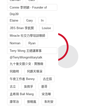
Connie 李玥穎 - Founder of
Drip39
Elaine
Gary
In
JBS Brian 李凱賢
Louise
Miracle 社交力學培訓導師
Norman
Ryan
Terry Wong 王總講軍事
@TerryWongmilitarytalk
九十後文藝少女 - 賈雅緻
何啟明
何爵天導演
午夜工作者 Benny
古庄辰
古立
吳佩孚
基哥
孟希璘 Ball Mang
宋浩暉
康常治
張曉嵐
朱利安