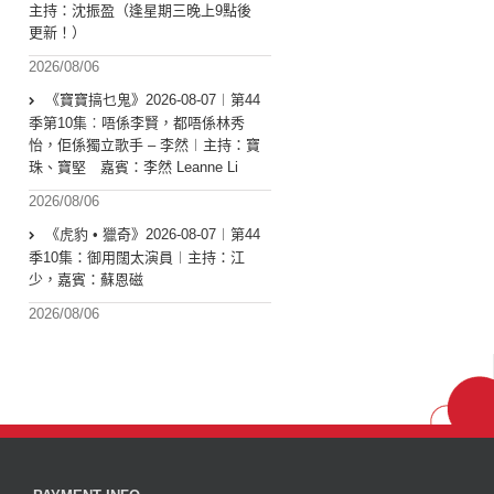
主持：沈振盈（逢星期三晚上9點後
更新！）
2026/08/06
《寶寶搞乜鬼》2026-08-07︱第44
季第10集︰唔係李賢，都唔係林秀
怡，佢係獨立歌手 – 李然︱主持：寶
珠、寶堅 嘉賓：李然 Leanne Li
2026/08/06
《虎豹 • 獵奇》2026-08-07︱第44
季10集：御用闊太演員︱主持：江
少，嘉賓：蘇恩磁
2026/08/06