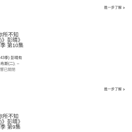
進一步了解
《你所不知
二)》彭晴》
43季 第10集
第43季) 彭晴有
布斯(二)
,
--
響已關閉
進一步了解
《你所不知
二)》彭晴》
43季 第9集