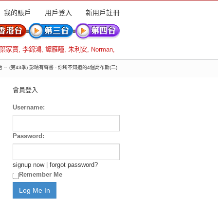
我的賬戶
用戶登入
新用戶註冊
葉家寶
,
李錦鴻
,
譚雁瞳
,
朱利安
,
Norman
,
 --
(第43季) 彭晴有聲書 - 你所不知道的4個喬布斯(二)
會員登入
Username:
Password:
signup now
|
forgot password?
Remember Me