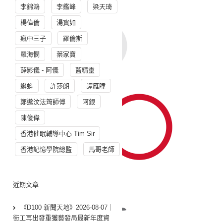
李錦鴻
李鑑峰
梁天琦
楊偉倫
湯寳如
瘋中三子
羅倫斯
羅海憫
葉家寶
薛影儀 - 阿儀
藍精靈
蝌蚪
許莎朗
譚雁瞳
鄭遨汶法筠師傅
阿銀
陳俊偉
香港催眠輔導中心 Tim Sir
香港記憶學院總監
馬哥老師
近期文章
《D100 新聞天地》2026-08-07｜
街工再出發重獲藝發局最新年度資