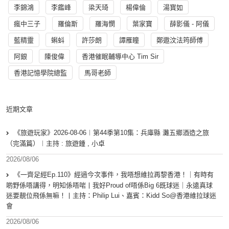
李錦鴻
李鑑峰
梁天琦
楊偉倫
湯寳如
瘋中三子
羅倫斯
羅海憫
葉家寶
薛影儀 - 阿儀
藍精靈
蝌蚪
許莎朗
譚雁瞳
鄭遨汶法筠師傅
阿銀
陳俊偉
香港催眠輔導中心 Tim Sir
香港記憶學院總監
馬哥老師
近期文章
《旅遊玩家》2026-08-06︱第44季第10集：兵庫縣 灘五鄉酒造之旅
（完滿篇）︱主持 : 旅遊鍾 , 小卓
2026/08/06
《一齊足經Ep.110》經過今次事件，我唔想維拉再黎香港！｜有時有
啲野係唔講得，明知係唔啱丨我好Proud of唔係Big 6既球迷｜永遠真球
迷要靚位飛係無嘛！丨主持：Philip Lui、嘉賓：Kidd So@香港維拉球迷
會
2026/08/06