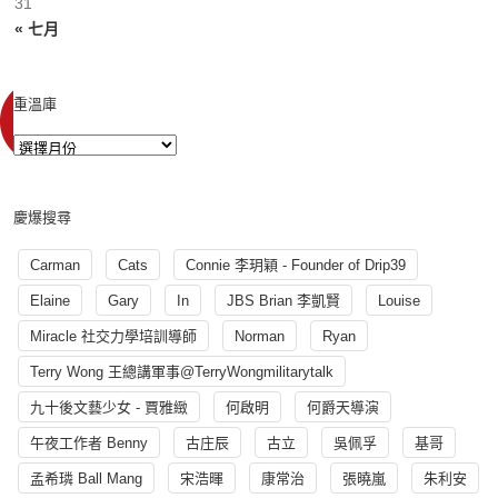
31
« 七月
重溫庫
慶爆搜尋
Carman
Cats
Connie 李玥穎 - Founder of Drip39
Elaine
Gary
In
JBS Brian 李凱賢
Louise
Miracle 社交力學培訓導師
Norman
Ryan
Terry Wong 王總講軍事@TerryWongmilitarytalk
九十後文藝少女 - 賈雅緻
何啟明
何爵天導演
午夜工作者 Benny
古庄辰
古立
吳佩孚
基哥
孟希璘 Ball Mang
宋浩暉
康常治
張曉嵐
朱利安