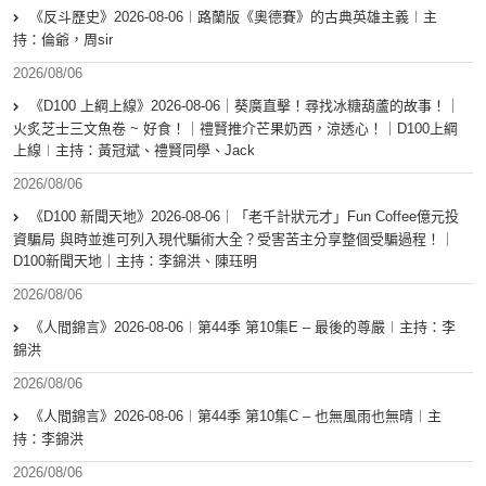
《反斗歷史》2026-08-06︱路蘭版《奧德賽》的古典英雄主義︱主
持：倫爺，周sir
2026/08/06
《D100 上綱上線》2026-08-06｜葵廣直擊！尋找冰糖葫蘆的故事！｜
火炙芝士三文魚卷 ~ 好食！｜禮賢推介芒果奶西，涼透心！｜D100上綱
上線︱主持：黃冠斌、禮賢同學、Jack
2026/08/06
《D100 新聞天地》2026-08-06｜「老千計狀元才」Fun Coffee億元投
資騙局 與時並進可列入現代騙術大全？受害苦主分享整個受騙過程！｜
D100新聞天地｜主持：李錦洪、陳珏明
2026/08/06
《人間錦言》2026-08-06︱第44季 第10集E – 最後的尊嚴︱主持：李
錦洪
2026/08/06
《人間錦言》2026-08-06︱第44季 第10集C – 也無風雨也無晴︱主
持：李錦洪
2026/08/06