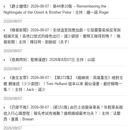
《爵士鍾情》2026-08-07︱第44季10集 – Remembering the
Nightingale of the Orient & Brother Peter︱主持：鍾一諾 Roger
2026/08/07
《晚餐新聞》2026-08-07｜全球溫室效應加劇，引發嚴重氣候反常與
極端天氣！各地口號式的綠色出行、減少碳排，實際又做得到嗎？｜晚
餐新聞｜主持：陳珏明、劉銳紹（夫子）
2026/08/07
《恩典時刻：聖樂漫遊》2026年8月07日 主持：以諾
2026/08/07
《後生友聚》2026-08-07︱【第272集】《蜘蛛俠：英雄重生》絕對主
觀 觀後感（少少劇透）！Tom Holland 版本以來 最似漫畫、最好睇嘅一
集！｜主持：Jack、諾少
2026/08/07
《巴膠不敗》2026-08-07︱(第151集) 由巴士迷變身車長！年輕車長親
述入行心路歷程｜報名考試有幾難？邊啲路線最考功夫？︱主持：法蘭
西，嘉賓︰Bowan
2026/08/07