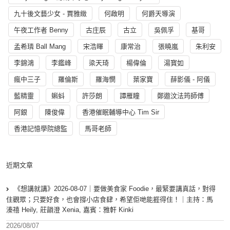
九十後文藝少女 - 賈雅緻
何啟明
何爵天導演
午夜工作者 Benny
古庄辰
古立
吳佩孚
基哥
孟希璘 Ball Mang
宋浩暉
康常治
張曉嵐
朱利安
李錦鴻
李鑑峰
梁天琦
楊偉倫
湯寳如
瘋中三子
羅倫斯
羅海憫
葉家寶
薛影儀 - 阿儀
藍精靈
蝌蚪
許莎朗
譚雁瞳
鄭遨汶法筠師傅
阿銀
陳俊偉
香港催眠輔導中心 Tim Sir
香港記憶學院總監
馬哥老師
近期文章
《想講就講》2026-08-07｜要做美食家 Foodie，最緊要講真話，對得
住觀眾；只要好食，也會撐小店食肆，希望佢哋能捱得住！｜主持：馬
溱禧 Heily, 莊韻澄 Xenia, 嘉賓：雅軒 Kinki
2026/08/07