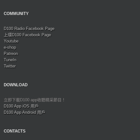
COMMUNITY
D100 Radio Facebook Page
上環D100 Facebook Page
Youtube
e-shop
Patreon
TuneIn
Twitter
DOWNLOAD
立即下載D100 app收聽精采節目！
D100 App iOS 用戶
D100 App Android 用戶
CONTACTS