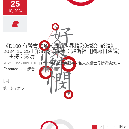
25
10, 2024
《D100 有聲書《名人改變世界精彩演說》彭晴》
2024-10-25︱第37季 第8集：羅斯福【國恥日演說】
︱主持：彭晴
2024/10/25 00:01:16
|
(第37季) 彭晴有聲書 - 名人改變世界精彩演說
,
--
Featured --
,
-- 網台 --
|
迴響已關閉
[...]
進一步了解
下一個
1
2
3