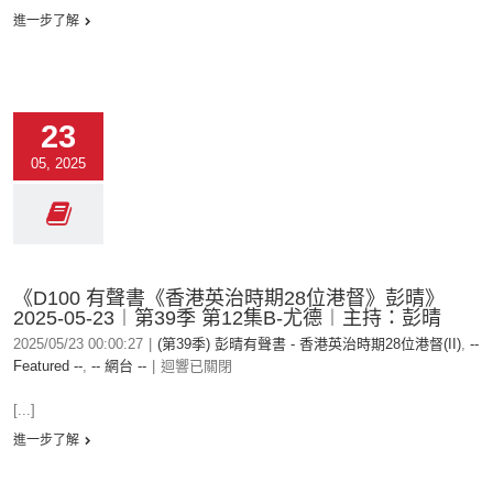
進一步了解
23
05, 2025
《D100 有聲書《香港英治時期28位港督》彭晴》
2025-05-23︱第39季 第12集B-尤德︱主持：彭晴
2025/05/23 00:00:27
|
(第39季) 彭晴有聲書 - 香港英治時期28位港督(II)
,
--
Featured --
,
-- 網台 --
|
迴響已關閉
[...]
進一步了解