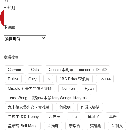
31
« 七月
重溫庫
慶爆搜尋
Carman
Cats
Connie 李玥穎 - Founder of Drip39
Elaine
Gary
In
JBS Brian 李凱賢
Louise
Miracle 社交力學培訓導師
Norman
Ryan
Terry Wong 王總講軍事@TerryWongmilitarytalk
九十後文藝少女 - 賈雅緻
何啟明
何爵天導演
午夜工作者 Benny
古庄辰
古立
吳佩孚
基哥
孟希璘 Ball Mang
宋浩暉
康常治
張曉嵐
朱利安