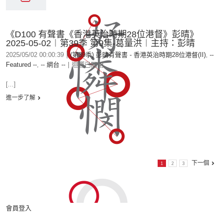
《D100 有聲書《香港英治時期28位港督》彭晴》
2025-05-02︱第39季 第9集-葛量洪︱主持：彭晴
2025/05/02 00:00:39
|
(第39季) 彭晴有聲書 - 香港英治時期28位港督(II)
,
--
Featured --
,
-- 網台 --
|
迴響已關閉
[...]
進一步了解
下一個
1
2
3
會員登入