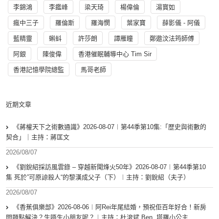
李錦鴻
李鑑峰
梁天琦
楊偉倫
湯寳如
瘋中三子
羅倫斯
羅海憫
葉家寶
薛影儀 - 阿儀
藍精靈
蝌蚪
許莎朗
譚雁瞳
鄭遨汶法筠師傅
阿銀
陳俊偉
香港催眠輔導中心 Tim Sir
香港記憶學院總監
馬哥老師
近期文章
《蔣權天下之術數通識》2026-08-07︱第44季第10集:「歴史與術數的
契合」｜主持：蔣匡文
2026/08/07
《劉銳紹採訪風雲錄 – 穿越新聞烽火50年》2026-08-07︱第44季第10
集 死於”可原諒殺人“的黎漢成父子（下）︱主持：劉銳紹（夫子）
2026/08/07
《香蕉俱樂部》2026-08-06︱阿Rei年尾結婚，預祝佢百年好合！新房
問題點解決？生唔生小朋友呢？︱主持：杜浚斌 Ben, 塔羅小公主