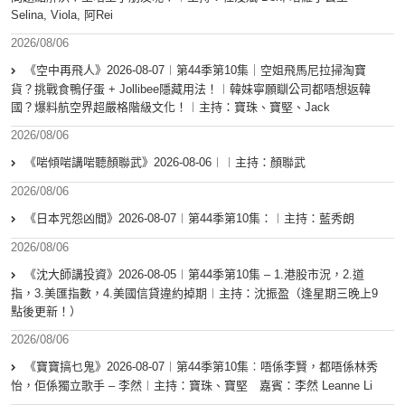
Selina, Viola, 阿Rei
2026/08/06
《空中再飛人》2026-08-07︱第44季第10集｜空姐飛馬尼拉掃淘寶
貨？挑戰食鴨仔蛋 + Jollibee隱藏用法！︱韓妹寧願瞓公司都唔想返韓
國？爆料航空界超嚴格階級文化！︱主持：寶珠、寶堅、Jack
2026/08/06
《啱傾啱講啱聽顏聯武》2026-08-06︱︱主持：顏聯武
2026/08/06
《日本咒怨凶間》2026-08-07︱第44季第10集：︱主持：藍秀朗
2026/08/06
《沈大師講投資》2026-08-05︱第44季第10集 – 1.港股市況，2.道
指，3.美匯指數，4.美國信貸違約掉期︱主持：沈振盈（逢星期三晚上9
點後更新！）
2026/08/06
《寶寶搞乜鬼》2026-08-07︱第44季第10集︰唔係李賢，都唔係林秀
怡，佢係獨立歌手 – 李然︱主持：寶珠、寶堅 嘉賓：李然 Leanne Li