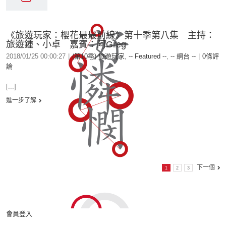
《旅遊玩家：櫻花最最前線》第十季第八集 主持：
旅遊鍾、小卓 嘉賓：阿Greg
2018/01/25 00:00:27
|
(第10季) 旅遊玩家
,
-- Featured --
,
-- 網台 --
|
0條評
論
[...]
進一步了解
下一個
1
2
3
會員登入