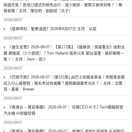
極端天氣！各地口號式的綠色出行、減少碳排，實際又做得到嗎？｜晚
餐新聞｜主持：陳珏明、劉銳紹（夫子）
2026/08/07
《恩典時刻：聖樂漫遊》2026年8月07日 主持：以諾
2026/08/07
《後生友聚》2026-08-07︱【第272集】《蜘蛛俠：英雄重生》絕對主
觀 觀後感（少少劇透）！Tom Holland 版本以來 最似漫畫、最好睇嘅一
集！｜主持：Jack、諾少
2026/08/07
《巴膠不敗》2026-08-07︱(第151集) 由巴士迷變身車長！年輕車長親
述入行心路歷程｜報名考試有幾難？邊啲路線最考功夫？︱主持：法蘭
西，嘉賓︰Bowan
2026/08/07
《香港台 – 聲音專欄》 2026-08-07｜ 信報CEO AI EJ Tech模擬經營
汽水機 AI即變狡猾
2026/08/07
《香港台 – 聲音專欄》 2026-08-07｜ 香港01 老齡化新視角 在高齡亞