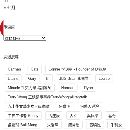
31
« 七月
重溫庫
慶爆搜尋
Carman
Cats
Connie 李玥穎 - Founder of Drip39
Elaine
Gary
In
JBS Brian 李凱賢
Louise
Miracle 社交力學培訓導師
Norman
Ryan
Terry Wong 王總講軍事@TerryWongmilitarytalk
九十後文藝少女 - 賈雅緻
何啟明
何爵天導演
午夜工作者 Benny
古庄辰
古立
吳佩孚
基哥
孟希璘 Ball Mang
宋浩暉
康常治
張曉嵐
朱利安