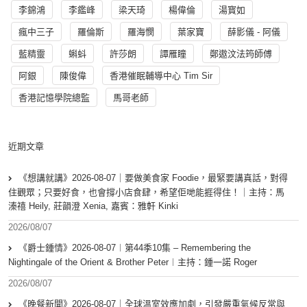
李錦鴻
李鑑峰
梁天琦
楊偉倫
湯寳如
瘋中三子
羅倫斯
羅海憫
葉家寶
薛影儀 - 阿儀
藍精靈
蝌蚪
許莎朗
譚雁瞳
鄭遨汶法筠師傅
阿銀
陳俊偉
香港催眠輔導中心 Tim Sir
香港記憶學院總監
馬哥老師
近期文章
《想講就講》2026-08-07｜要做美食家 Foodie，最緊要講真話，對得
住觀眾；只要好食，也會撐小店食肆，希望佢哋能捱得住！｜主持：馬
溱禧 Heily, 莊韻澄 Xenia, 嘉賓：雅軒 Kinki
2026/08/07
《爵士鍾情》2026-08-07︱第44季10集 – Remembering the
Nightingale of the Orient & Brother Peter︱主持：鍾一諾 Roger
2026/08/07
《晚餐新聞》2026-08-07｜全球溫室效應加劇，引發嚴重氣候反常與