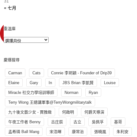
31
« 七月
重溫庫
慶爆搜尋
Carman
Cats
Connie 李玥穎 - Founder of Drip39
Elaine
Gary
In
JBS Brian 李凱賢
Louise
Miracle 社交力學培訓導師
Norman
Ryan
Terry Wong 王總講軍事@TerryWongmilitarytalk
九十後文藝少女 - 賈雅緻
何啟明
何爵天導演
午夜工作者 Benny
古庄辰
古立
吳佩孚
基哥
孟希璘 Ball Mang
宋浩暉
康常治
張曉嵐
朱利安