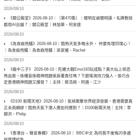
2026/08/10
《關公殿堂》2026-08-10︱（第470集）｜聰明反被聰明誤，名牌教授
都用AI出貓？｜關公殿堂｜林旭華、何安達
2026/08/10
《為食麻甩騷》2026-08-10｜酷熱天氣多喝水外， 仲要有埋同理心！
｜為食麻甩騷｜為食麻甩騷｜梁家權、Rachel
2026/08/10
《瘋中三子》 2026-08-10︱陀螺大戰Error193玩成點？黃大仙上邨恐
怖血案，係嘈音係精神問題係房署責任嗎？下碧瑤灣持刀傷人，係巧合
定香港精神問題又爆發？｜主持：蔡浩樑、阿通、江少
2026/08/10
《D100 新聞天地》2026-08-10｜氣候衝擊世界經濟發展，香港需要真
正未雨綢繆！酷熱天氣下港人應如何應對？｜D100新聞天地｜主持：李
錦洪、Philip
2026/08/10
《香港台 – 聲音專欄》 2026-08-10｜ BBC中文 為何我不後悔20多歲
就選擇結紮