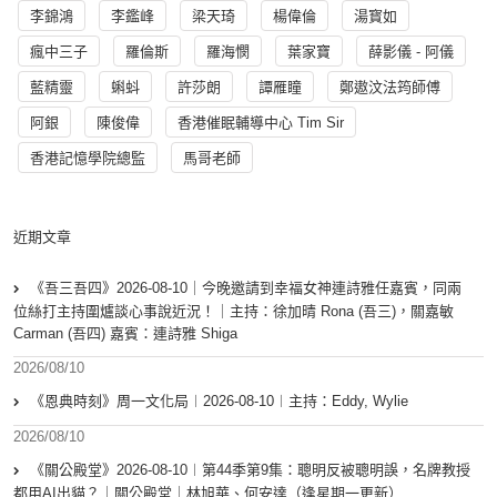
李錦鴻
李鑑峰
梁天琦
楊偉倫
湯寳如
瘋中三子
羅倫斯
羅海憫
葉家寶
薛影儀 - 阿儀
藍精靈
蝌蚪
許莎朗
譚雁瞳
鄭遨汶法筠師傅
阿銀
陳俊偉
香港催眠輔導中心 Tim Sir
香港記憶學院總監
馬哥老師
近期文章
《吾三吾四》2026-08-10｜今晚邀請到幸福女神連詩雅任嘉賓，同兩
位絲打主持圍爐談心事說近況！｜主持：徐加晴 Rona (吾三)，關嘉敏
Carman (吾四) 嘉賓：連詩雅 Shiga
2026/08/10
《恩典時刻》周一文化局︱2026-08-10︱主持：Eddy, Wylie
2026/08/10
《關公殿堂》2026-08-10︱第44季第9集：聰明反被聰明誤，名牌教授
都用AI出貓？｜關公殿堂｜林旭華、何安達（逢星期一更新）