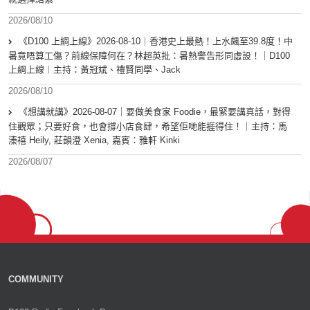
2026/08/10
《D100 上綱上線》2026-08-10｜香港史上最熱！上水飆至39.8度！中
暑竟唔算工傷？前線保障何在？林超英批：暑熱警告形同虛設！｜D100
上綱上線︱主持：黃冠斌、禮賢同學、Jack
2026/08/10
《想講就講》2026-08-07｜要做美食家 Foodie，最緊要講真話，對得
住觀眾；只要好食，也會撐小店食肆，希望佢哋能捱得住！｜主持：馬
溱禧 Heily, 莊韻澄 Xenia, 嘉賓：雅軒 Kinki
2026/08/07
COMMUNITY