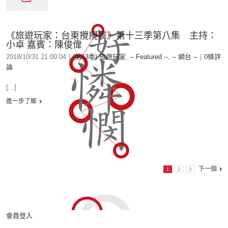
《旅遊玩家：台東攪攪震》第十三季第八集 主持：
小卓 嘉賓：陳俊偉
2018/10/31 21:00:04
|
(第13季) 旅遊玩家
,
-- Featured --
,
-- 網台 --
|
0條評
論
[...]
進一步了解
下一個
1
2
3
會員登入