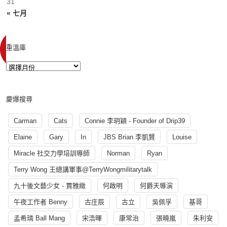
31
« 七月
重溫庫
慶爆搜尋
Carman
Cats
Connie 李玥穎 - Founder of Drip39
Elaine
Gary
In
JBS Brian 李凱賢
Louise
Miracle 社交力學培訓導師
Norman
Ryan
Terry Wong 王總講軍事@TerryWongmilitarytalk
九十後文藝少女 - 賈雅緻
何啟明
何爵天導演
午夜工作者 Benny
古庄辰
古立
吳佩孚
基哥
孟希璘 Ball Mang
宋浩暉
康常治
張曉嵐
朱利安