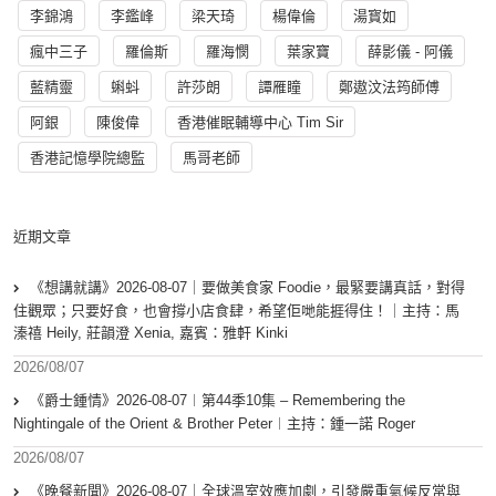
李錦鴻
李鑑峰
梁天琦
楊偉倫
湯寳如
瘋中三子
羅倫斯
羅海憫
葉家寶
薛影儀 - 阿儀
藍精靈
蝌蚪
許莎朗
譚雁瞳
鄭遨汶法筠師傅
阿銀
陳俊偉
香港催眠輔導中心 Tim Sir
香港記憶學院總監
馬哥老師
近期文章
《想講就講》2026-08-07｜要做美食家 Foodie，最緊要講真話，對得
住觀眾；只要好食，也會撐小店食肆，希望佢哋能捱得住！｜主持：馬
溱禧 Heily, 莊韻澄 Xenia, 嘉賓：雅軒 Kinki
2026/08/07
《爵士鍾情》2026-08-07︱第44季10集 – Remembering the
Nightingale of the Orient & Brother Peter︱主持：鍾一諾 Roger
2026/08/07
《晚餐新聞》2026-08-07｜全球溫室效應加劇，引發嚴重氣候反常與