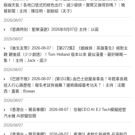
極端天氣！各地口號式的綠色出行、減少碳排，實際又做得到嗎？｜晚
餐新聞｜主持：陳珏明、劉銳紹（夫子）
2026/08/07
《恩典時刻：聖樂漫遊》2026年8月07日 主持：以諾
2026/08/07
《後生友聚》2026-08-07︱【第272集】《蜘蛛俠：英雄重生》絕對主
觀 觀後感（少少劇透）！Tom Holland 版本以來 最似漫畫、最好睇嘅一
集！｜主持：Jack、諾少
2026/08/07
《巴膠不敗》2026-08-07︱(第151集) 由巴士迷變身車長！年輕車長親
述入行心路歷程｜報名考試有幾難？邊啲路線最考功夫？︱主持：法蘭
西，嘉賓︰Bowan
2026/08/07
《香港台 – 聲音專欄》 2026-08-07｜ 信報CEO AI EJ Tech模擬經營
汽水機 AI即變狡猾
2026/08/07
《香港台 – 聲音專欄》 2026-08-07｜ 香港01 老齡化新視角 在高齡亞