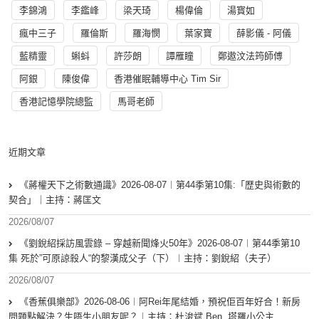
李錦鴻
李鑑峰
梁天琦
楊偉倫
湯寳如
瘋中三子
羅倫斯
羅海憫
葉家寶
薛影儀 - 阿儀
藍精靈
蝌蚪
許莎朗
譚雁瞳
鄭遨汶法筠師傅
阿銀
陳俊偉
香港催眠輔導中心 Tim Sir
香港記憶學院總監
馬哥老師
近期文章
《蔣權天下之術數通識》2026-08-07︱第44季第10集:「歴史與術數的
契合」｜主持：蔣匡文
2026/08/07
《劉銳紹採訪風雲錄 – 穿越新聞烽火50年》2026-08-07︱第44季第10
集 死於”可原諒殺人“的黎漢成父子（下）︱主持：劉銳紹（夫子）
2026/08/07
《香蕉俱樂部》2026-08-06︱阿Rei年尾結婚，預祝佢百年好合！新房
問題點解決？生唔生小朋友呢？︱主持：杜浚斌 Ben, 塔羅小公主