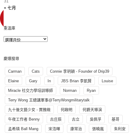
31
« 七月
重溫庫
慶爆搜尋
Carman
Cats
Connie 李玥穎 - Founder of Drip39
Elaine
Gary
In
JBS Brian 李凱賢
Louise
Miracle 社交力學培訓導師
Norman
Ryan
Terry Wong 王總講軍事@TerryWongmilitarytalk
九十後文藝少女 - 賈雅緻
何啟明
何爵天導演
午夜工作者 Benny
古庄辰
古立
吳佩孚
基哥
孟希璘 Ball Mang
宋浩暉
康常治
張曉嵐
朱利安