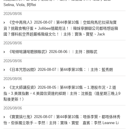
Selina, Viola, 阿Rei
2026/08/06
《空中再飛人》2026-08-07︱第44季第10集｜空姐飛馬尼拉掃淘寶
貨？挑戰食鴨仔蛋 + Jollibee隱藏用法！︱韓妹寧願瞓公司都唔想返韓
國？爆料航空界超嚴格階級文化！︱主持：寶珠、寶堅、Jack
2026/08/06
《啱傾啱講啱聽顏聯武》2026-08-06︱︱主持：顏聯武
2026/08/06
《日本咒怨凶間》2026-08-07︱第44季第10集：︱主持：藍秀朗
2026/08/06
《沈大師講投資》2026-08-05︱第44季第10集 – 1.港股市況，2.道
指，3.美匯指數，4.美國信貸違約掉期︱主持：沈振盈（逢星期三晚上9
點後更新！）
2026/08/06
《寶寶搞乜鬼》2026-08-07︱第44季第10集︰唔係李賢，都唔係林秀
怡，佢係獨立歌手 – 李然︱主持：寶珠、寶堅 嘉賓：李然 Leanne Li