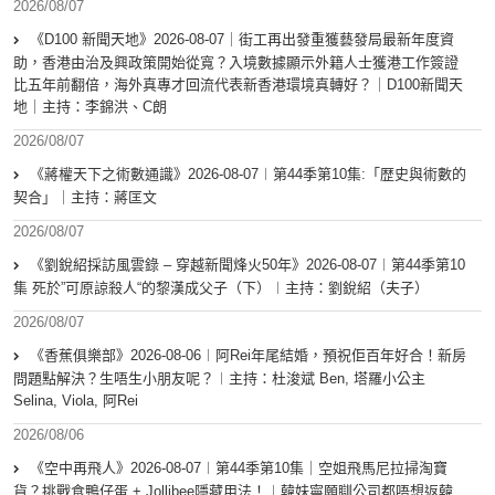
2026/08/07
《D100 新聞天地》2026-08-07｜街工再出發重獲藝發局最新年度資
助，香港由治及興政策開始從寬？入境數據顯示外籍人士獲港工作簽證
比五年前翻倍，海外真專才回流代表新香港環境真轉好？｜D100新聞天
地｜主持：李錦洪、C朗
2026/08/07
《蔣權天下之術數通識》2026-08-07︱第44季第10集:「歴史與術數的
契合」｜主持：蔣匡文
2026/08/07
《劉銳紹採訪風雲錄 – 穿越新聞烽火50年》2026-08-07︱第44季第10
集 死於”可原諒殺人“的黎漢成父子（下）︱主持：劉銳紹（夫子）
2026/08/07
《香蕉俱樂部》2026-08-06︱阿Rei年尾結婚，預祝佢百年好合！新房
問題點解決？生唔生小朋友呢？︱主持：杜浚斌 Ben, 塔羅小公主
Selina, Viola, 阿Rei
2026/08/06
《空中再飛人》2026-08-07︱第44季第10集｜空姐飛馬尼拉掃淘寶
貨？挑戰食鴨仔蛋 + Jollibee隱藏用法！︱韓妹寧願瞓公司都唔想返韓