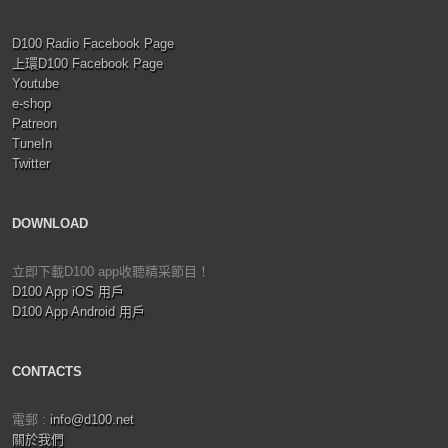
D100 Radio Facebook Page
上環D100 Facebook Page
Youtube
e-shop
Patreon
TuneIn
Twitter
DOWNLOAD
立即下載D100 app收聽精采節目！
D100 App iOS 用戶
D100 App Android 用戶
CONTACTS
電郵 :
info@d100.net
關於我們