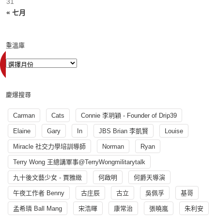
31
« 七月
重溫庫
慶爆搜尋
Carman
Cats
Connie 李玥穎 - Founder of Drip39
Elaine
Gary
In
JBS Brian 李凱賢
Louise
Miracle 社交力學培訓導師
Norman
Ryan
Terry Wong 王總講軍事@TerryWongmilitarytalk
九十後文藝少女 - 賈雅緻
何啟明
何爵天導演
午夜工作者 Benny
古庄辰
古立
吳佩孚
基哥
孟希璘 Ball Mang
宋浩暉
康常治
張曉嵐
朱利安