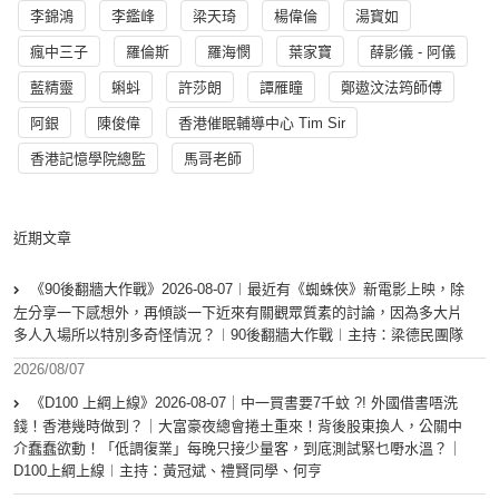
李錦鴻
李鑑峰
梁天琦
楊偉倫
湯寳如
瘋中三子
羅倫斯
羅海憫
葉家寶
薛影儀 - 阿儀
藍精靈
蝌蚪
許莎朗
譚雁瞳
鄭遨汶法筠師傅
阿銀
陳俊偉
香港催眠輔導中心 Tim Sir
香港記憶學院總監
馬哥老師
近期文章
《90後翻牆大作戰》2026-08-07︱最近有《蜘蛛俠》新電影上映，除
左分享一下感想外，再傾談一下近來有關觀眾質素的討論，因為多大片
多人入場所以特別多奇怪情況？︱90後翻牆大作戰︱主持：梁德民團隊
2026/08/07
《D100 上綱上線》2026-08-07｜中一買書要7千蚊 ?! 外國借書唔洗
錢！香港幾時做到？｜大富豪夜總會捲土重來！背後股東換人，公關中
介蠢蠢欲動！「低調復業」每晚只接少量客，到底測試緊乜嘢水溫？｜
D100上綱上線︱主持：黃冠斌、禮賢同學、何亨