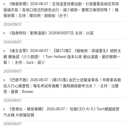
《晚餐新聞》2026-08-07｜全球溫室效應加劇，引發嚴重氣候反常與
極端天氣！各地口號式的綠色出行、減少碳排，實際又做得到嗎？｜晚
餐新聞｜主持：陳珏明、劉銳紹（夫子）
2026/08/07
《恩典時刻：聖樂漫遊》2026年8月07日 主持：以諾
2026/08/07
《後生友聚》2026-08-07︱【第272集】《蜘蛛俠：英雄重生》絕對主
觀 觀後感（少少劇透）！Tom Holland 版本以來 最似漫畫、最好睇嘅一
集！｜主持：Jack、諾少
2026/08/07
《巴膠不敗》2026-08-07︱(第151集) 由巴士迷變身車長！年輕車長親
述入行心路歷程｜報名考試有幾難？邊啲路線最考功夫？︱主持：法蘭
西，嘉賓︰Bowan
2026/08/07
《香港台 – 聲音專欄》 2026-08-07｜ 信報CEO AI EJ Tech模擬經營
汽水機 AI即變狡猾
2026/08/07