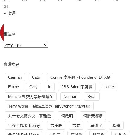
31
« 七月
重溫庫
慶爆搜尋
Carman
Cats
Connie 李玥穎 - Founder of Drip39
Elaine
Gary
In
JBS Brian 李凱賢
Louise
Miracle 社交力學培訓導師
Norman
Ryan
Terry Wong 王總講軍事@TerryWongmilitarytalk
九十後文藝少女 - 賈雅緻
何啟明
何爵天導演
午夜工作者 Benny
古庄辰
古立
吳佩孚
基哥