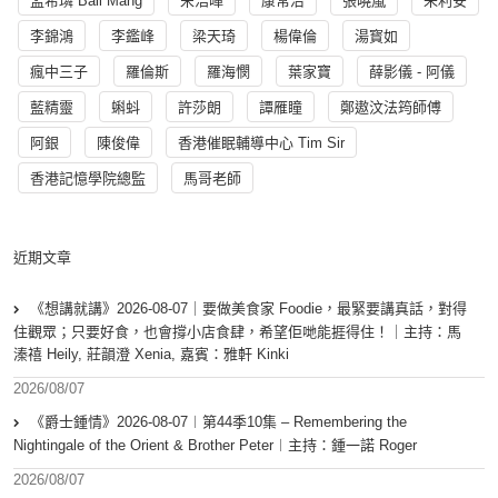
孟希璘 Ball Mang
宋浩暉
康常治
張曉嵐
朱利安
李錦鴻
李鑑峰
梁天琦
楊偉倫
湯寳如
瘋中三子
羅倫斯
羅海憫
葉家寶
薛影儀 - 阿儀
藍精靈
蝌蚪
許莎朗
譚雁瞳
鄭遨汶法筠師傅
阿銀
陳俊偉
香港催眠輔導中心 Tim Sir
香港記憶學院總監
馬哥老師
近期文章
《想講就講》2026-08-07｜要做美食家 Foodie，最緊要講真話，對得
住觀眾；只要好食，也會撐小店食肆，希望佢哋能捱得住！｜主持：馬
溱禧 Heily, 莊韻澄 Xenia, 嘉賓：雅軒 Kinki
2026/08/07
《爵士鍾情》2026-08-07︱第44季10集 – Remembering the
Nightingale of the Orient & Brother Peter︱主持：鍾一諾 Roger
2026/08/07