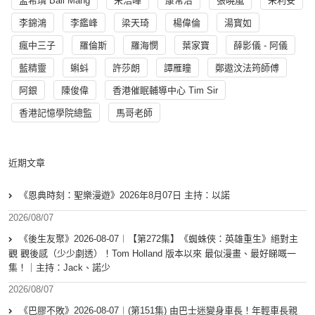
孟希璘 Ball Mang
宋浩暉
康常治
張曉嵐
朱利安
李錦鴻
李鑑峰
梁天琦
楊偉倫
湯寳如
瘋中三子
羅倫斯
羅海憫
葉家寶
薛影儀 - 阿儀
藍精靈
蝌蚪
許莎朗
譚雁瞳
鄭遨汶法筠師傅
阿銀
陳俊偉
香港催眠輔導中心 Tim Sir
香港記憶學院總監
馬哥老師
近期文章
《恩典時刻：聖樂漫遊》2026年8月07日 主持：以諾
2026/08/07
《後生友聚》2026-08-07︱【第272集】《蜘蛛俠：英雄重生》絕對主
觀 觀後感（少少劇透）！Tom Holland 版本以來 最似漫畫、最好睇嘅一
集！｜主持：Jack、諾少
2026/08/07
《巴膠不敗》2026-08-07︱(第151集) 由巴士迷變身車長！年輕車長親