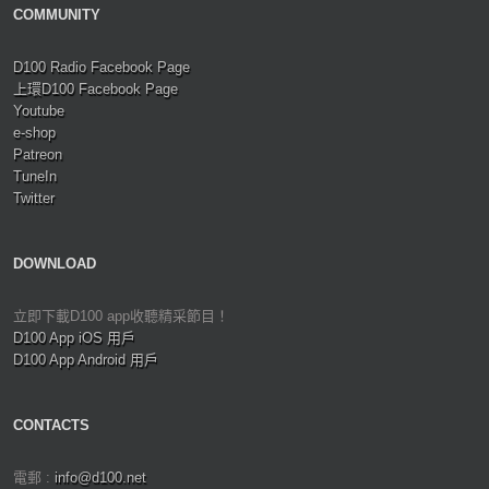
COMMUNITY
D100 Radio Facebook Page
上環D100 Facebook Page
Youtube
e-shop
Patreon
TuneIn
Twitter
DOWNLOAD
立即下載D100 app收聽精采節目！
D100 App iOS 用戶
D100 App Android 用戶
CONTACTS
電郵 :
info@d100.net