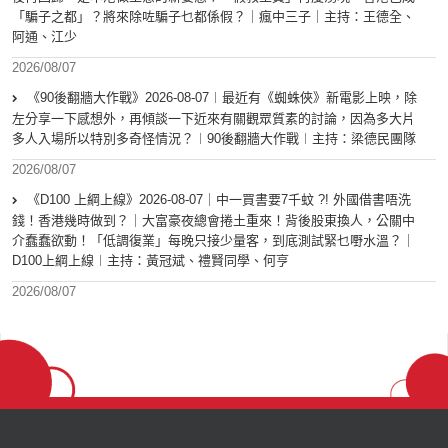
「騙子之都」？將來除咗騙子乜都係假？｜瘋中三子｜主持：王德全、
阿通、江少
2026/08/07
《90後翻牆大作戰》2026-08-07︱最近有《蜘蛛俠》新電影上映，除
左分享一下感想外，再傾談一下近來有關觀眾質素的討論，因為多大片
多人入場所以特別多奇怪情況？︱90後翻牆大作戰︱主持：梁德民團隊
2026/08/07
《D100 上綱上線》2026-08-07｜中一買書要7千蚊 ?! 外國借書唔洗
錢！香港幾時做到？｜大富豪夜總會捲土重來！背後股東換人，公關中
介蠢蠢欲動！「低調復業」每晚只接少量客，到底測試緊乜嘢水溫？｜
D100上綱上線︱主持：黃冠斌、禮賢同學、何亨
2026/08/07