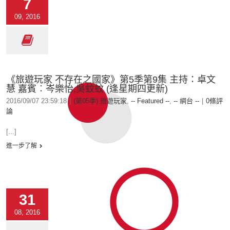
7
09, 2016
《旅遊玩家 不存在之國家》第5季第9集 主持：卓文
慧 嘉賓︰岑樂怡,吳蚊蚊 (逢星期四更新)
2016/09/07 23:59:18
|
(第05季) 旅遊玩家
,
-- Featured --
,
-- 網台 --
|
0條評
論
[...]
進一步了解
31
08, 2016