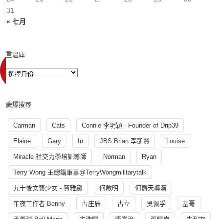
31
« 七月
重溫庫
慶爆搜尋
Carman
Cats
Connie 李玥穎 - Founder of Drip39
Elaine
Gary
In
JBS Brian 李凱賢
Louise
Miracle 社交力學培訓導師
Norman
Ryan
Terry Wong 王總講軍事@TerryWongmilitarytalk
九十後文藝少女 - 賈雅緻
何啟明
何爵天導演
午夜工作者 Benny
古庄辰
古立
吳佩孚
基哥