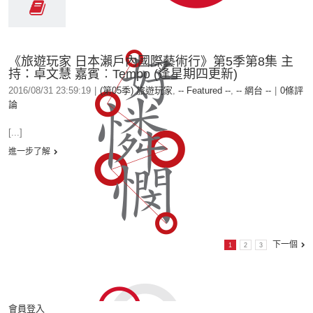
《旅遊玩家 日本瀨戶內國際藝術行》第5季第8集 主
持：卓文慧 嘉賓︰Tempo (逢星期四更新)
2016/08/31 23:59:19
|
(第05季) 旅遊玩家
,
-- Featured --
,
-- 網台 --
|
0條評
論
[...]
進一步了解
下一個
1
2
3
會員登入