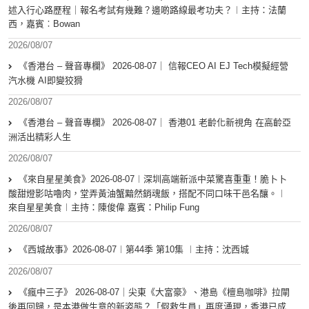
述入行心路歷程｜報名考試有幾難？邊啲路線最考功夫？︱主持：法蘭
西，嘉賓︰Bowan
2026/08/07
《香港台 – 聲音專欄》 2026-08-07｜ 信報CEO AI EJ Tech模擬經營
汽水機 AI即變狡猾
2026/08/07
《香港台 – 聲音專欄》 2026-08-07｜ 香港01 老齡化新視角 在高齡亞
洲活出精彩人生
2026/08/07
《來自星星美食》2026-08-07︱深圳高端新派中菜驚喜重重！脆卜卜
酸甜燈影咕嚕肉，堂弄黃油蟹黯然銷魂飯，搭配不同口味干邑名釀。︱
來自星星美食︱主持：陳俊偉 嘉賓：Philip Fung
2026/08/07
《西城故事》2026-08-07︱第44季 第10集 ︱主持：沈西城
2026/08/07
《瘋中三子》 2026-08-07｜尖東《大富豪》、港島《檀島咖啡》拉閘
後再回歸，是本港做生意的新姿態？「假救生員」再度湧現，香港已成