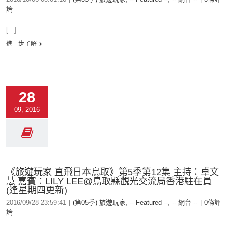
論
[...]
進一步了解
28
09, 2016
《旅遊玩家 直飛日本鳥取》第5季第12集 主持：卓文
慧 嘉賓︰LILY LEE@鳥取縣觀光交流局香港駐在員
(逢星期四更新)
2016/09/28 23:59:41
|
(第05季) 旅遊玩家
,
-- Featured --
,
-- 網台 --
|
0條評
論