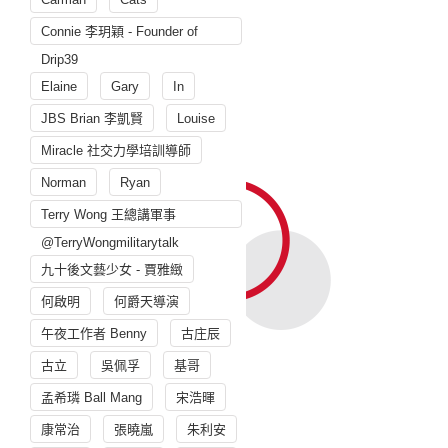
Connie 李玥穎 - Founder of
Drip39
Elaine
Gary
In
JBS Brian 李凱賢
Louise
Miracle 社交力學培訓導師
Norman
Ryan
Terry Wong 王總講軍事
@TerryWongmilitarytalk
九十後文藝少女 - 賈雅緻
何啟明
何爵天導演
午夜工作者 Benny
古庄辰
古立
吳佩孚
基哥
孟希璘 Ball Mang
宋浩暉
康常治
張曉嵐
朱利安