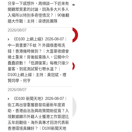
分享一下感想外，再傾談一下近來有
關觀眾質素的討論，因為多大片多人
入場所以特別多奇怪情況？︱90後翻
牆大作戰︱主持：梁德民團隊
2026/08/07
《D100 上綱上線》2026-08-07｜
中一買書要7千蚊 ?! 外國借書唔洗
錢！香港幾時做到？｜大富豪夜總會
捲土重來！背後股東換人，公關中介
蠢蠢欲動！「低調復業」每晚只接少
量客，到底測試緊乜嘢水溫？｜
D100上綱上線︱主持：黃冠斌、禮
賢同學、何亨
2026/08/07
《D100 新聞天地》2026-08-07｜
街工再出發重獲藝發局最新年度資
助，香港由治及興政策開始從寬？入
境數據顯示外籍人士獲港工作簽證比
五年前翻倍，海外真專才回流代表新
香港環境真轉好？｜D100新聞天地