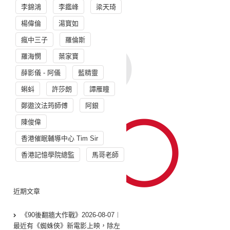
李錦鴻
李鑑峰
梁天琦
楊偉倫
湯寳如
瘋中三子
羅倫斯
羅海憫
葉家寶
薛影儀 - 阿儀
藍精靈
蝌蚪
許莎朗
譚雁瞳
鄭遨汶法筠師傅
阿銀
陳俊偉
香港催眠輔導中心 Tim Sir
香港記憶學院總監
馬哥老師
近期文章
《90後翻牆大作戰》2026-08-07︱
最近有《蜘蛛俠》新電影上映，除左