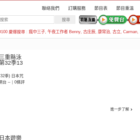
聯絡我們
訂購服務
節目表
節目重溫
D100 慶爆搜尋 :
瘋中三子
,
午夜工作者 Benny
,
古庄辰
,
康常治
,
古立
,
Carman
,
羅倫斯
三重縣泳
32季13
第32季) 日本咒
 網台 --
|
0條評
進一步了解
日本遊樂