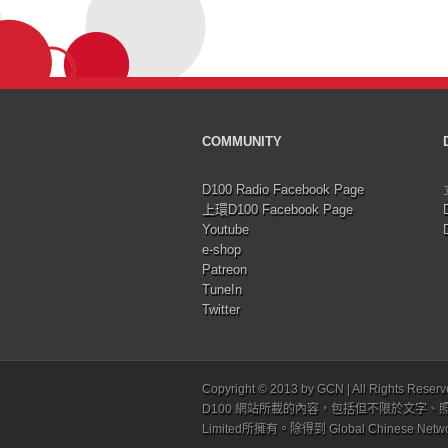
COMMUNITY
D100 Radio Facebook Page
上環D100 Facebook Page
Youtube
e-shop
Patreon
TuneIn
Twitter
Copyright © 2013 by GCN | All Rights Reser
D100 網站所載的內容，包括但不限於文字、照片
Limited所擁有。除得到 Global Chinese N