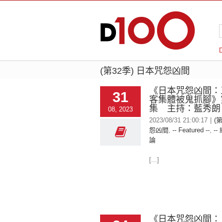
(第32季) 日本咒怨凶間
《日本咒怨凶間：
31
客集體被鬼抓腳》第
集 主持：藍秀朗
08, 2023
2023/08/31 21:00:17
|
(
怨凶間
,
-- Featured --
,
--
論
[...]
《日本咒怨凶間：