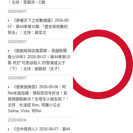
｜主持：李錦洪、C朗
2026/08/07
《蔣權天下之術數通識》2026-08-
07︱第44季第10集:「歴史與術數的
契合」｜主持：蔣匡文
2026/08/07
《劉銳紹採訪風雲錄 – 穿越新聞
烽火50年》2026-08-07︱第44季第10
集 死於”可原諒殺人“的黎漢成父子
（下）︱主持：劉銳紹（夫子）
2026/08/07
《香蕉俱樂部》2026-08-06︱阿
Rei年尾結婚，預祝佢百年好合！新
房問題點解決？生唔生小朋友呢？︱
主持：杜浚斌 Ben, 塔羅小公主
Selina, Viola, 阿Rei
2026/08/06
《空中再飛人》2026-08-07︱第44