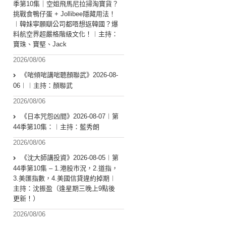
季第10集｜空姐飛馬尼拉掃淘寶貨？
挑戰食鴨仔蛋 + Jollibee隱藏用法！
︱韓妹寧願瞓公司都唔想返韓國？爆
料航空界超嚴格階級文化！︱主持：
寶珠、寶堅、Jack
2026/08/06
《啱傾啱講啱聽顏聯武》2026-08-
06︱︱主持：顏聯武
2026/08/06
《日本咒怨凶間》2026-08-07︱第
44季第10集：︱主持：藍秀朗
2026/08/06
《沈大師講投資》2026-08-05︱第
44季第10集 – 1.港股市況，2.道指，
3.美匯指數，4.美國信貸違約掉期︱
主持：沈振盈（逢星期三晚上9點後
更新！）
2026/08/06