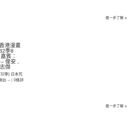
進一步了解
香港漫畫
2季8
 嘉賓：
 偉安 ,
鄺志傑
第32季) 日本咒
 網台 --
|
0條評
進一步了解