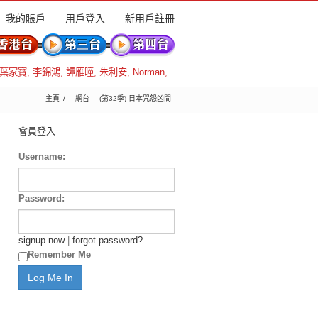
我的賬戶
用戶登入
新用戶註冊
葉家寶
,
李錦鴻
,
譚雁瞳
,
朱利安
,
Norman
,
主頁
-- 網台 --
(第32季) 日本咒怨凶間
會員登入
Username:
Password:
signup now
|
forgot password?
Remember Me