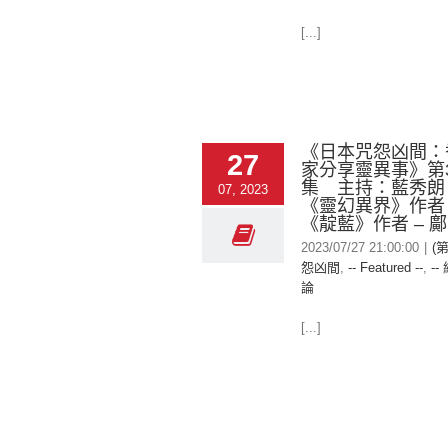
[...]
《日本咒怨凶間：
27
家分享靈異事》第3
集 主持：藍秀朗
07, 2023
《靈幻異界》作者 –
《靛藍》作者 – 
2023/07/27 21:00:00
|
(
怨凶間
,
-- Featured --
,
--
論
[...]