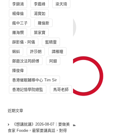
李錦鴻
李鑑峰
梁天琦
楊偉倫
湯寳如
瘋中三子
羅倫斯
羅海憫
葉家寶
薛影儀 - 阿儀
藍精靈
蝌蚪
許莎朗
譚雁瞳
鄭遨汶法筠師傅
阿銀
陳俊偉
香港催眠輔導中心 Tim Sir
香港記憶學院總監
馬哥老師
近期文章
《想講就講》2026-08-07｜要做美
食家 Foodie，最緊要講真話，對得