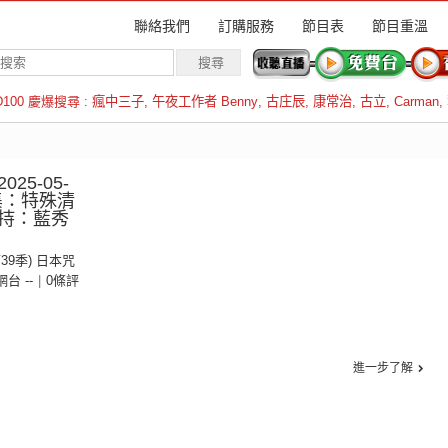
聯絡我們
訂購服務
節目表
節目重溫
D100 慶爆搜尋 :
瘋中三子
,
午夜工作者 Benny
,
古庄辰
,
康常治
,
古立
,
Carman
,
羅倫斯
25-05-
3集：特殊清
持：藍秀
第39季) 日本咒
 網台 --
|
0條評
進一步了解