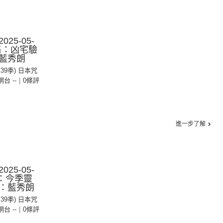
25-05-
0集：凶宅驗
藍秀朗
第39季) 日本咒
 網台 --
|
0條評
進一步了解
25-05-
集：今季靈
：藍秀朗
第39季) 日本咒
 網台 --
|
0條評