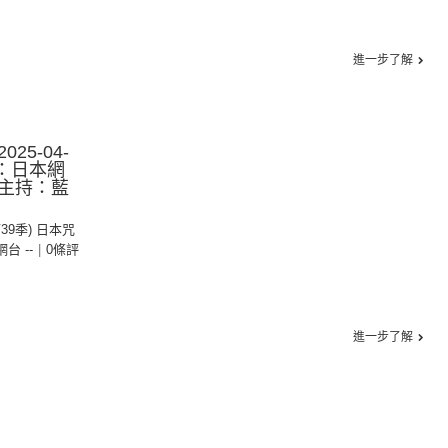
進一步了解
25-04-
集：日本網
主持：藍
第39季) 日本咒
 網台 --
|
0條評
進一步了解