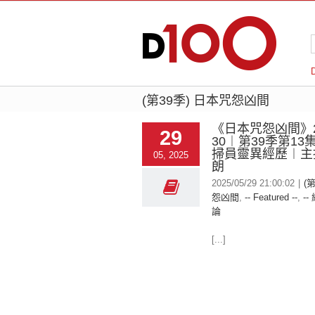
(第39季) 日本咒怨凶間
《日本咒怨凶間》20
29
30︱第39季第1
掃員靈異經歷︱主
05, 2025
朗
2025/05/29 21:00:02
|
(
怨凶間
,
-- Featured --
,
--
論
[...]