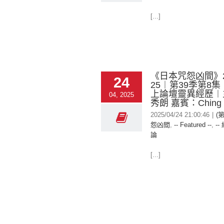
[...]
《日本咒怨凶間》20
24
25︱第39季第8
上論壇靈異經歷︱
04, 2025
秀朗 嘉賓：Ching
2025/04/24 21:00:46
|
(
怨凶間
,
-- Featured --
,
--
論
[...]