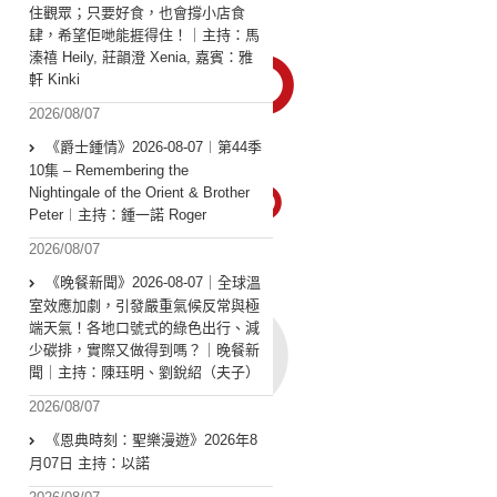
住觀眾；只要好食，也會撐小店食
肆，希望佢哋能捱得住！｜主持：馬
溱禧 Heily, 莊韻澄 Xenia, 嘉賓：雅
軒 Kinki
2026/08/07
《爵士鍾情》2026-08-07︱第44季
10集 – Remembering the
Nightingale of the Orient & Brother
Peter︱主持：鍾一諾 Roger
2026/08/07
《晚餐新聞》2026-08-07｜全球溫
室效應加劇，引發嚴重氣候反常與極
端天氣！各地口號式的綠色出行、減
少碳排，實際又做得到嗎？｜晚餐新
聞｜主持：陳珏明、劉銳紹（夫子）
2026/08/07
《恩典時刻：聖樂漫遊》2026年8
月07日 主持：以諾