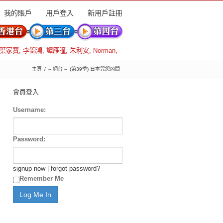
我的賬戶
用戶登入
新用戶註冊
葉家寶
,
李錦鴻
,
譚雁瞳
,
朱利安
,
Norman
,
主頁
-- 網台 --
(第39季) 日本咒怨凶間
會員登入
Username:
Password:
signup now
|
forgot password?
Remember Me