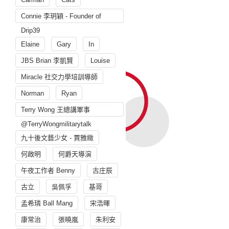
Connie 李玥穎 - Founder of
Drip39
Elaine
Gary
In
JBS Brian 李凱賢
Louise
Miracle 社交力學培訓導師
Norman
Ryan
Terry Wong 王總講軍事
@TerryWongmilitarytalk
九十後文藝少女 - 賈雅緻
何啟明
何爵天導演
午夜工作者 Benny
古庄辰
古立
吳佩孚
基哥
孟希璘 Ball Mang
宋浩暉
康常治
張曉嵐
朱利安