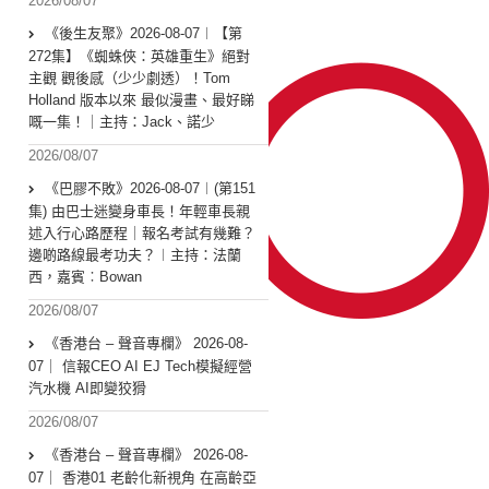
2026/08/07
《後生友聚》2026-08-07︱【第
272集】《蜘蛛俠：英雄重生》絕對
主觀 觀後感（少少劇透）！Tom
Holland 版本以來 最似漫畫、最好睇
嘅一集！｜主持：Jack、諾少
2026/08/07
《巴膠不敗》2026-08-07︱(第151
集) 由巴士迷變身車長！年輕車長親
述入行心路歷程｜報名考試有幾難？
邊啲路線最考功夫？︱主持：法蘭
西，嘉賓︰Bowan
2026/08/07
《香港台 – 聲音專欄》 2026-08-
07｜ 信報CEO AI EJ Tech模擬經營
汽水機 AI即變狡猾
2026/08/07
《香港台 – 聲音專欄》 2026-08-
07｜ 香港01 老齡化新視角 在高齡亞