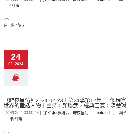
-
|
2 評論
[...]
進一步了解
24
02, 2024
《昨夜星情》2024-02-23︱第34季第12集 -一個現實
世界的童話人物︱主持：顏聯武，經典嘉賓：陳慧琳
2024/02/24 00:00:43
|
(第34季) 顏聯武 - 昨夜星情
,
-- Featured --
,
-- 網台 -
-
|
0條評論
[...]