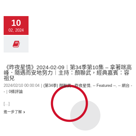
10
02, 2024
《昨夜星情》2024-02-09︱第34季第10集 – 拿著咪高
峰．隨遇而安地努力︱主持：顏聯武，經典嘉賓：容
祖兒
2024/02/10 00:00:04
|
(第34季) 顏聯武 - 昨夜星情
,
-- Featured --
,
-- 網台 -
-
|
0條評論
[...]
進一步了解