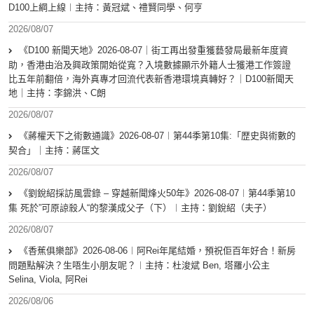
D100上綱上線︱主持：黃冠斌、禮賢同學、何亨
2026/08/07
《D100 新聞天地》2026-08-07｜街工再出發重獲藝發局最新年度資
助，香港由治及興政策開始從寬？入境數據顯示外籍人士獲港工作簽證
比五年前翻倍，海外真專才回流代表新香港環境真轉好？｜D100新聞天
地｜主持：李錦洪、C朗
2026/08/07
《蔣權天下之術數通識》2026-08-07︱第44季第10集:「歴史與術數的
契合」｜主持：蔣匡文
2026/08/07
《劉銳紹採訪風雲錄 – 穿越新聞烽火50年》2026-08-07︱第44季第10
集 死於”可原諒殺人“的黎漢成父子（下）︱主持：劉銳紹（夫子）
2026/08/07
《香蕉俱樂部》2026-08-06︱阿Rei年尾結婚，預祝佢百年好合！新房
問題點解決？生唔生小朋友呢？︱主持：杜浚斌 Ben, 塔羅小公主
Selina, Viola, 阿Rei
2026/08/06