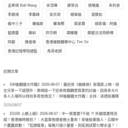
孟希璘 Ball Mang
宋浩暉
康常治
張曉嵐
朱利安
李錦鴻
李鑑峰
梁天琦
楊偉倫
湯寳如
瘋中三子
羅倫斯
羅海憫
葉家寶
薛影儀 - 阿儀
藍精靈
蝌蚪
許莎朗
譚雁瞳
鄭遨汶法筠師傅
阿銀
陳俊偉
香港催眠輔導中心 Tim Sir
香港記憶學院總監
馬哥老師
近期文章
《90後翻牆大作戰》2026-08-07︱最近有《蜘蛛俠》新電影上映，除
左分享一下感想外，再傾談一下近來有關觀眾質素的討論，因為多大片
多人入場所以特別多奇怪情況？︱90後翻牆大作戰︱主持：梁德民團隊
2026/08/07
《D100 上綱上線》2026-08-07｜中一買書要7千蚊 ?! 外國借書唔洗
錢！香港幾時做到？｜大富豪夜總會捲土重來！背後股東換人，公關中
介蠢蠢欲動！「低調復業」每晚只接少量客，到底測試緊乜嘢水溫？｜