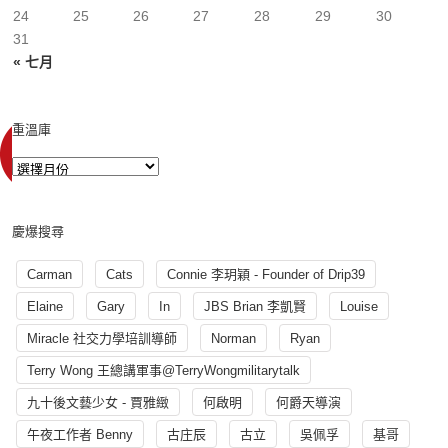
24
25
26
27
28
29
30
31
« 七月
重溫庫
慶爆搜尋
Carman
Cats
Connie 李玥穎 - Founder of Drip39
Elaine
Gary
In
JBS Brian 李凱賢
Louise
Miracle 社交力學培訓導師
Norman
Ryan
Terry Wong 王總講軍事@TerryWongmilitarytalk
九十後文藝少女 - 賈雅緻
何啟明
何爵天導演
午夜工作者 Benny
古庄辰
古立
吳佩孚
基哥