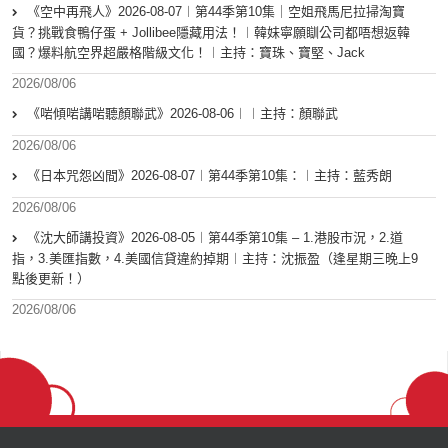
《空中再飛人》2026-08-07︱第44季第10集｜空姐飛馬尼拉掃淘寶
貨？挑戰食鴨仔蛋 + Jollibee隱藏用法！︱韓妹寧願瞓公司都唔想返韓
國？爆料航空界超嚴格階級文化！︱主持：寶珠、寶堅、Jack
2026/08/06
《啱傾啱講啱聽顏聯武》2026-08-06︱︱主持：顏聯武
2026/08/06
《日本咒怨凶間》2026-08-07︱第44季第10集：︱主持：藍秀朗
2026/08/06
《沈大師講投資》2026-08-05︱第44季第10集 – 1.港股市況，2.道
指，3.美匯指數，4.美國信貸違約掉期︱主持：沈振盈（逢星期三晚上9
點後更新！）
2026/08/06