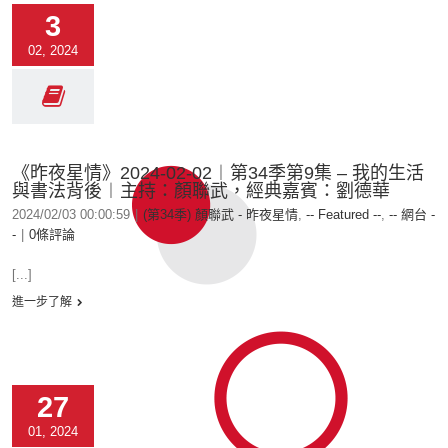
3
02, 2024
《昨夜星情》2024-02-02︱第34季第9集 – 我的生活
與書法背後︱主持：顏聯武，經典嘉賓：劉德華
2024/02/03 00:00:59
|
(第34季) 顏聯武 - 昨夜星情
,
-- Featured --
,
-- 網台 -
-
|
0條評論
[...]
進一步了解
27
01, 2024