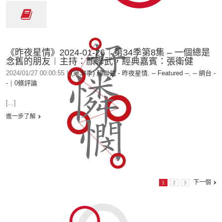
《昨夜星情》2024-01-26︱第34季第8集 – 一個總是
念舊的朋友︱主持：顏聯武，經典嘉賓：張衛健
2024/01/27 00:00:55
|
(第34季) 顏聯武 - 昨夜星情
,
-- Featured --
,
-- 網台 -
-
|
0條評論
[...]
進一步了解
下一個
1
2
3