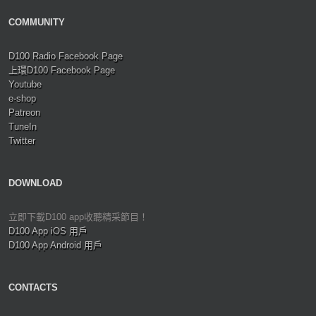
COMMUNITY
D100 Radio Facebook Page
上環D100 Facebook Page
Youtube
e-shop
Patreon
TuneIn
Twitter
DOWNLOAD
立即下載D100 app收聽精采節目！
D100 App iOS 用戶
D100 App Android 用戶
CONTACTS