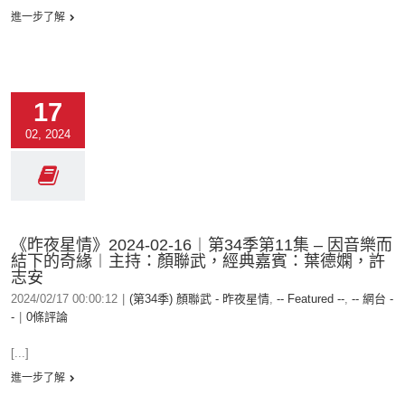
進一步了解
17
02, 2024
《昨夜星情》2024-02-16︱第34季第11集 – 因音樂而
結下的奇緣︱主持：顏聯武，經典嘉賓：葉德嫻，許
志安
2024/02/17 00:00:12
|
(第34季) 顏聯武 - 昨夜星情
,
-- Featured --
,
-- 網台 -
-
|
0條評論
[...]
進一步了解