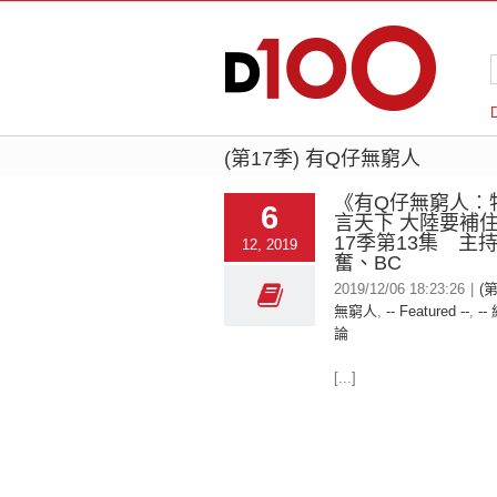
(第17季) 有Q仔無窮人
《有Q仔無窮人︰
6
言天下 大陸要補住
17季第13集 主
12, 2019
奮、BC
2019/12/06 18:23:26
|
(
無窮人
,
-- Featured --
,
--
論
[...]