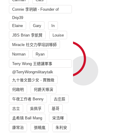
Connie 李玥穎 - Founder of
Drip39
Elaine
Gary
In
JBS Brian 李凱賢
Louise
Miracle 社交力學培訓導師
Norman
Ryan
Terry Wong 王總講軍事
@TerryWongmilitarytalk
九十後文藝少女 - 賈雅緻
何啟明
何爵天導演
午夜工作者 Benny
古庄辰
古立
吳佩孚
基哥
孟希璘 Ball Mang
宋浩暉
康常治
張曉嵐
朱利安