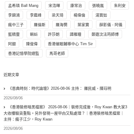
孟希璘 Ball Mang
宋浩暉
康常治
張曉嵐
朱利安
李錦鴻
李鑑峰
梁天琦
楊偉倫
湯寳如
瘋中三子
羅倫斯
羅海憫
葉家寶
薛影儀 - 阿儀
藍精靈
蝌蚪
許莎朗
譚雁瞳
鄭遨汶法筠師傅
阿銀
陳俊偉
香港催眠輔導中心 Tim Sir
香港記憶學院總監
馬哥老師
近期文章
《恩典時刻：時代論壇》2026-08-06 主持： 羅民威、陳珏明
2026/08/06
《香港裝修暗黑檔案》 2026-08-06｜裝修完成後，Roy Kwan 教大家3
大收樓驗貨重點。另外發現一屋曱甴又點處理？｜香港裝修暗黑檔案｜
主持：瘋子江少，Roy Kwan
2026/08/06