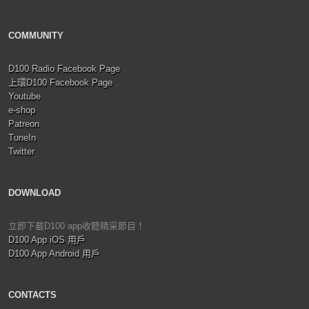
COMMUNITY
D100 Radio Facebook Page
上環D100 Facebook Page
Youtube
e-shop
Patreon
TuneIn
Twitter
DOWNLOAD
立即下載D100 app收聽精采節目！
D100 App iOS 用戶
D100 App Android 用戶
CONTACTS