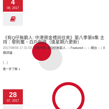
4
08, 2017
《有Q仔無窮人: 中港資金禮尚往來⁠⁠⁠⁠》第八季第9集 主
持：黎則奮、白戶則道（逢星期六更新）
2017/08/04 17:31:03
|
(第08季) 有Q仔無窮人
,
-- Featured --
,
-- 網台 --
|
0
條評論
[...]
進一步了解
28
07, 2017