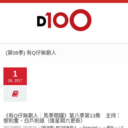
(第08季) 有Q仔無窮人
1
09, 2017
《有Q仔無窮人︰馬季開鑼》第八季第13集 主持：
黎則奮、白戶則道（逢星期六更新）
2017/09/01 18:05:01
|
(第08季) 有Q仔無窮人
,
-- Featured --
,
-- 網台 --
|
0