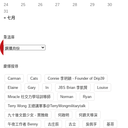
24
25
26
27
28
29
30
31
« 七月
重溫庫
慶爆搜尋
Carman
Cats
Connie 李玥穎 - Founder of Drip39
Elaine
Gary
In
JBS Brian 李凱賢
Louise
Miracle 社交力學培訓導師
Norman
Ryan
Terry Wong 王總講軍事@TerryWongmilitarytalk
九十後文藝少女 - 賈雅緻
何啟明
何爵天導演
午夜工作者 Benny
古庄辰
古立
吳佩孚
基哥