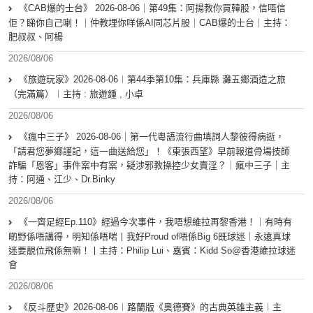
《CAB爆的士台》 2026-08-06｜第49集：阿揚教你買韓股，信唔信
佢？睇你自己喇！｜仲教埋你咩係AI同芯片股｜CAB爆的士台｜主持：
肥叔叔、阿楊
2026/08/06
《旅遊玩家》2026-08-06︱第44季第10集：兵庫縣 灘五鄉酒造之旅
（完滿篇）︱主持 : 旅遊鍾 , 小卓
2026/08/06
《瘋中三子》 2026-08-06｜第一代粵語流行曲填詞人黎彼得病逝，
「請君您夢鄉謹記，這一曲送給您」！《東張西望》早前報道骨場技師
詐騙「恩客」事件案中有案，疑涉邪教操控少女賣淫？｜瘋中三子｜主
持：阿通、江少、Dr.Binky
2026/08/06
《一齊足經Ep.110》經過今次事件，我唔想維拉再黎香港！｜有時有
啲野係唔講得，明知係唔啱丨我好Proud of唔係Big 6既球迷｜永遠真球
迷要靚位飛係無嘛！丨主持：Philip Lui、嘉賓：Kidd So@香港維拉球迷
會
2026/08/06
《反斗歷史》2026-08-06︱路蘭版《奧德賽》的古典英雄主義︱主