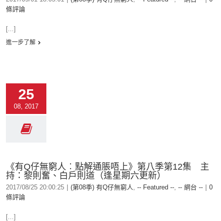
條評論
[...]
進一步了解
25
08, 2017
《有Q仔無窮人︰點解通脹唔上》第八季第12集 主
持：黎則奮、白戶則道（逢星期六更新）
2017/08/25 20:00:25
|
(第08季) 有Q仔無窮人
,
-- Featured --
,
-- 網台 --
|
0
條評論
[...]