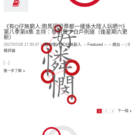
《有Q仔無窮人:跑馬同股票都一樣係大陸人玩晒?!》
第八季第8集 主持：黎則奮、白戶則道（逢星期六更
新）
2017/07/28 17:30:47
|
(第08季) 有Q仔無窮人
,
-- Featured --
,
-- 網台 --
|
0
條評論
[...]
進一步了解
下一個
1
2
3