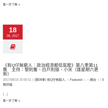
進一步了解
18
08, 2017
《有Q仔無窮人︰政治經濟都低氣壓》第八季第11
集 主持：黎則奮、白戶則道、小米（逢星期六更
新）
2017/08/18 20:00:51
|
(第08季) 有Q仔無窮人
,
-- Featured --
,
-- 網台 --
|
0
條評論
[...]
進一步了解