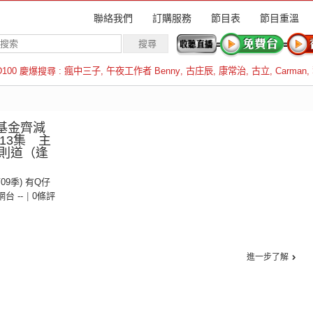
聯絡我們
訂購服務
節目表
節目重溫
D100 慶爆搜尋 :
瘋中三子
,
午夜工作者 Benny
,
古庄辰
,
康常治
,
古立
,
Carman
,
羅倫斯
基金齊減
13集 主
則道（逢
第09季) 有Q仔
 網台 --
|
0條評
進一步了解