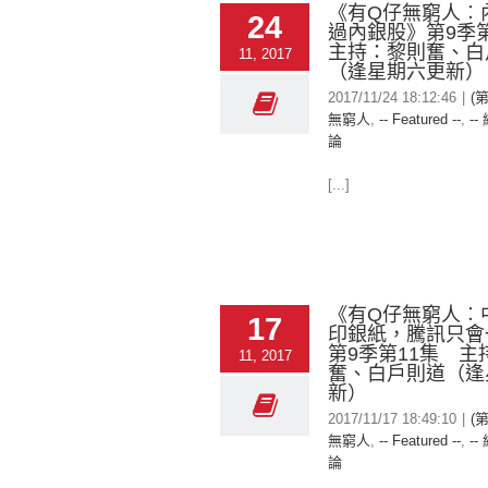
《有Q仔無窮人︰
24
過內銀股》第9季
主持：黎則奮、白
11, 2017
（逢星期六更新）
2017/11/24 18:12:46
|
(
無窮人
,
-- Featured --
,
--
論
[...]
《有Q仔無窮人︰
17
印銀紙，騰訊只會
第9季第11集 主
11, 2017
奮、白戶則道（逢
新）
2017/11/17 18:49:10
|
(
無窮人
,
-- Featured --
,
--
論