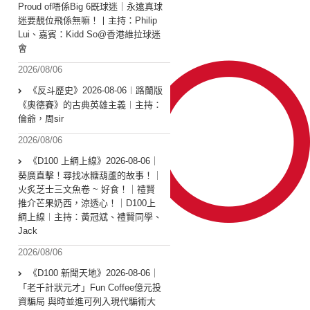
Proud of唔係Big 6既球迷｜永遠真球
迷要靚位飛係無嘛！丨主持：Philip
Lui、嘉賓：Kidd So@香港維拉球迷
會
2026/08/06
《反斗歷史》2026-08-06︱路蘭版
《奧德賽》的古典英雄主義︱主持：
倫爺，周sir
2026/08/06
《D100 上綱上線》2026-08-06｜
葵廣直擊！尋找冰糖葫蘆的故事！｜
火炙芝士三文魚卷 ~ 好食！｜禮賢
推介芒果奶西，涼透心！｜D100上
綱上線︱主持：黃冠斌、禮賢同學、
Jack
2026/08/06
《D100 新聞天地》2026-08-06｜
「老千計狀元才」Fun Coffee億元投
資騙局 與時並進可列入現代騙術大