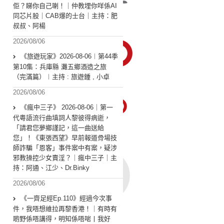
佢？睇你自己喇！｜仲教埋你咩係AI
同芯片股｜CAB爆的士台｜主持：肥
叔叔、阿楊
2026/08/06
《旅遊玩家》2026-08-06︱第44季
第10集：兵庫縣 灘五鄉酒造之旅
（完滿篇）︱主持 : 旅遊鍾 , 小卓
2026/08/06
《瘋中三子》 2026-08-06｜第一
代粵語流行曲填詞人黎彼得病逝，
「請君您夢鄉謹記，這一曲送給
您」！《東張西望》早前報道骨場技
師詐騙「恩客」事件案中有案，疑涉
邪教操控少女賣淫？｜瘋中三子｜主
持：阿通、江少、Dr.Binky
2026/08/06
《一齊足經Ep.110》經過今次事
件，我唔想維拉再黎香港！｜有時有
啲野係唔講得，明知係唔啱丨我好