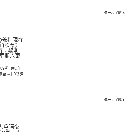
進一步了解
Q爺指現在
買股票》
持：黎則
星期六更
第09季) 有Q仔
 網台 --
|
0條評
進一步了解
大戶隔夜