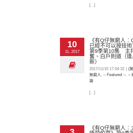
[...]
《有Q仔無窮人︰
10
已經不可以按技術
第9季第10集 主
11, 2017
奮、白戶則道（逢
新）
2017/11/10 17:04:32
|
(
無窮人
,
-- Featured --
,
--
論
[...]
《有Q仔無窮人︰
3