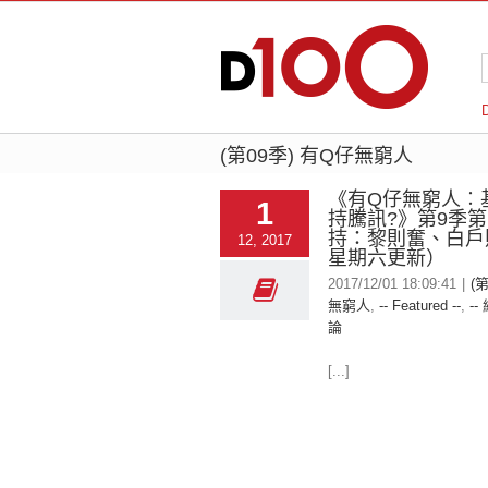
(第09季) 有Q仔無窮人
《有Q仔無窮人︰
1
持騰訊?》第9季第
持：黎則奮、白戶
12, 2017
星期六更新）
2017/12/01 18:09:41
|
(
無窮人
,
-- Featured --
,
--
論
[...]