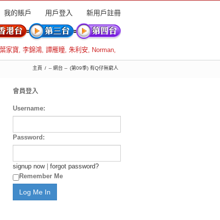
我的賬戶
用戶登入
新用戶註冊
葉家寶
,
李錦鴻
,
譚雁瞳
,
朱利安
,
Norman
,
主頁
-- 網台 --
(第09季) 有Q仔無窮人
會員登入
Username:
Password:
signup now
|
forgot password?
Remember Me