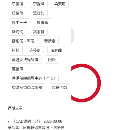
李錦鴻
李鑑峰
梁天琦
楊偉倫
湯寳如
瘋中三子
羅倫斯
羅海憫
葉家寶
薛影儀 - 阿儀
藍精靈
蝌蚪
許莎朗
譚雁瞳
鄭遨汶法筠師傅
阿銀
陳俊偉
香港催眠輔導中心 Tim Sir
香港記憶學院總監
馬哥老師
近期文章
《CAB爆的士台》 2026-08-06｜
第49集：阿揚教你買韓股，信唔信