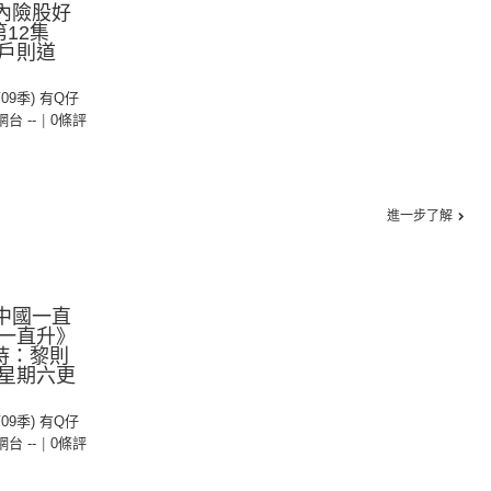
內險股好
第12集
戶則道
第09季) 有Q仔
 網台 --
|
0條評
進一步了解
中國一直
一直升》
持：黎則
星期六更
第09季) 有Q仔
 網台 --
|
0條評