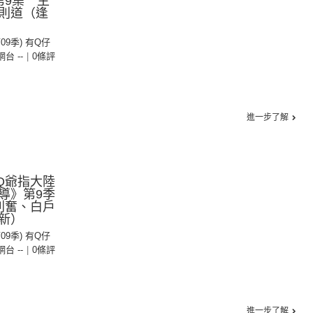
第9集 主
則道（逢
第09季) 有Q仔
 網台 --
|
0條評
進一步了解
Q爺指大陸
導》第9季
則奮、白戶
新）
第09季) 有Q仔
 網台 --
|
0條評
進一步了解