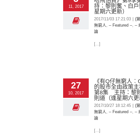
唔飛怕買》第9季
持：黎則奮、白戶
11, 2017
星期六更新）
2017/11/03 17:21:03
|
(
無窮人
,
-- Featured --
,
--
論
[...]
《有Q仔無窮人︰
27
的股市全由政策主
第8集 主持：黎
10, 2017
則道（逢星期六更
2017/10/27 18:12:45
|
(
無窮人
,
-- Featured --
,
--
論
[...]