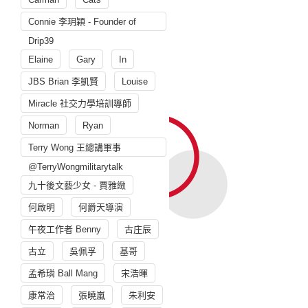
Connie 李玥穎 - Founder of
Drip39
Elaine
Gary
In
JBS Brian 李凱賢
Louise
Miracle 社交力學培訓導師
Norman
Ryan
Terry Wong 王總講軍事
@TerryWongmilitarytalk
九十後文藝少女 - 賈雅緻
何啟明
何爵天導演
午夜工作者 Benny
古庄辰
古立
吳佩孚
基哥
孟希璘 Ball Mang
宋浩暉
康常治
張曉嵐
朱利安