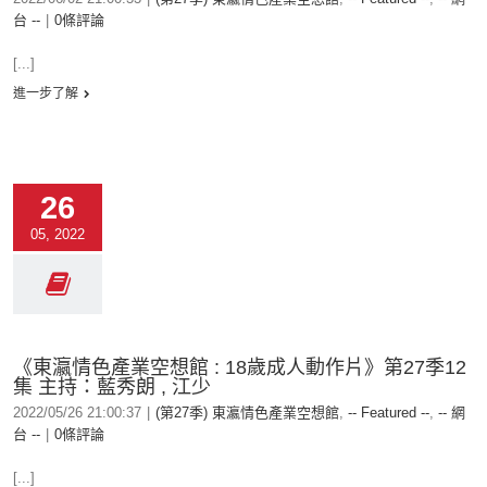
台 --
|
0條評論
[...]
進一步了解
26
05, 2022
《東瀛情色產業空想館 : 18歲成人動作片》第27季12
集 主持：藍秀朗 , 江少
2022/05/26 21:00:37
|
(第27季) 東瀛情色產業空想館
,
-- Featured --
,
-- 網
台 --
|
0條評論
[...]