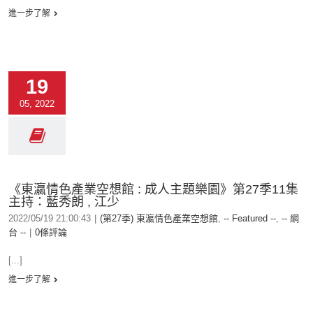
進一步了解
19
05, 2022
《東瀛情色產業空想館 : 成人主題樂園》第27季11集
主持：藍秀朗 , 江少
2022/05/19 21:00:43
|
(第27季) 東瀛情色產業空想館
,
-- Featured --
,
-- 網
台 --
|
0條評論
[...]
進一步了解