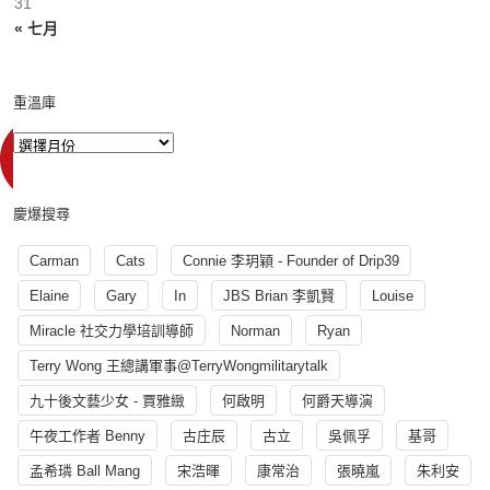
31
« 七月
重溫庫
慶爆搜尋
Carman
Cats
Connie 李玥穎 - Founder of Drip39
Elaine
Gary
In
JBS Brian 李凱賢
Louise
Miracle 社交力學培訓導師
Norman
Ryan
Terry Wong 王總講軍事@TerryWongmilitarytalk
九十後文藝少女 - 賈雅緻
何啟明
何爵天導演
午夜工作者 Benny
古庄辰
古立
吳佩孚
基哥
孟希璘 Ball Mang
宋浩暉
康常治
張曉嵐
朱利安