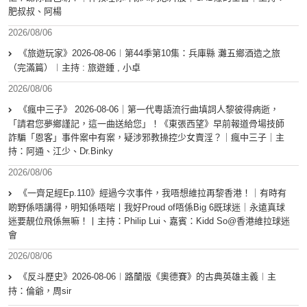
肥叔叔、阿楊
2026/08/06
《旅遊玩家》2026-08-06︱第44季第10集：兵庫縣 灘五鄉酒造之旅
（完滿篇）︱主持 : 旅遊鍾 , 小卓
2026/08/06
《瘋中三子》 2026-08-06｜第一代粵語流行曲填詞人黎彼得病逝，
「請君您夢鄉謹記，這一曲送給您」！《東張西望》早前報道骨場技師
詐騙「恩客」事件案中有案，疑涉邪教操控少女賣淫？｜瘋中三子｜主
持：阿通、江少、Dr.Binky
2026/08/06
《一齊足經Ep.110》經過今次事件，我唔想維拉再黎香港！｜有時有
啲野係唔講得，明知係唔啱丨我好Proud of唔係Big 6既球迷｜永遠真球
迷要靚位飛係無嘛！丨主持：Philip Lui、嘉賓：Kidd So@香港維拉球迷
會
2026/08/06
《反斗歷史》2026-08-06︱路蘭版《奧德賽》的古典英雄主義︱主
持：倫爺，周sir