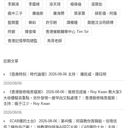
李錦鴻
李鑑峰
梁天琦
楊偉倫
湯寳如
瘋中三子
羅倫斯
羅海憫
葉家寶
薛影儀 - 阿儀
藍精靈
蝌蚪
許莎朗
譚雁瞳
鄭遨汶法筠師傅
阿銀
陳俊偉
香港催眠輔導中心 Tim Sir
香港記憶學院總監
馬哥老師
近期文章
《恩典時刻：時代論壇》2026-08-06 主持： 羅民威、陳珏明
2026/08/06
《香港裝修暗黑檔案》 2026-08-06｜裝修完成後，Roy Kwan 教大家3
大收樓驗貨重點。另外發現一屋曱甴又點處理？｜香港裝修暗黑檔案｜
主持：瘋子江少，Roy Kwan
2026/08/06
《CAB爆的士台》 2026-08-06｜第49集：阿揚教你買韓股，信唔信
佢？睇你自己喇！｜仲教埋你咩係AI同芯片股｜CAB爆的士台｜主持：