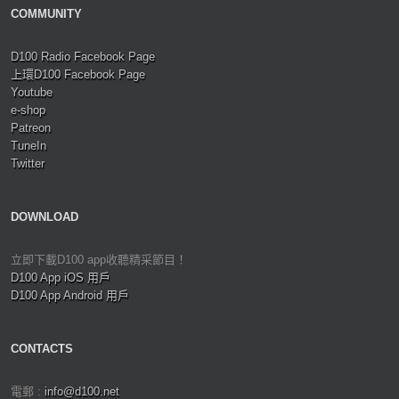
COMMUNITY
D100 Radio Facebook Page
上環D100 Facebook Page
Youtube
e-shop
Patreon
TuneIn
Twitter
DOWNLOAD
立即下載D100 app收聽精采節目！
D100 App iOS 用戶
D100 App Android 用戶
CONTACTS
電郵 :
info@d100.net