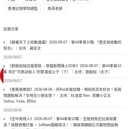
香港記憶學院總監
馬哥老師
近期文章
《蔣權天下之術數通識》2026-08-07︱第44季第10集:「歴史與術數的
契合」｜主持：蔣匡文
2026/08/07
《劉銳紹採訪風雲錄 – 穿越新聞烽火50年》2026-08-07︱第44季第10
集 死於”可原諒殺人“的黎漢成父子（下）︱主持：劉銳紹（夫子）
2026/08/07
《香蕉俱樂部》2026-08-06︱阿Rei年尾結婚，預祝佢百年好合！新房
問題點解決？生唔生小朋友呢？︱主持：杜浚斌 Ben, 塔羅小公主
Selina, Viola, 阿Rei
2026/08/06
《空中再飛人》2026-08-07︱第44季第10集｜空姐飛馬尼拉掃淘寶
貨？挑戰食鴨仔蛋 + Jollibee隱藏用法！︱韓妹寧願瞓公司都唔想返韓