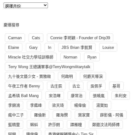
慶爆搜尋
Carman
Cats
Connie 李玥穎 - Founder of Drip39
Elaine
Gary
In
JBS Brian 李凱賢
Louise
Miracle 社交力學培訓導師
Norman
Ryan
Terry Wong 王總講軍事@TerryWongmilitarytalk
九十後文藝少女 - 賈雅緻
何啟明
何爵天導演
午夜工作者 Benny
古庄辰
古立
吳佩孚
基哥
孟希璘 Ball Mang
宋浩暉
康常治
張曉嵐
朱利安
李錦鴻
李鑑峰
梁天琦
楊偉倫
湯寳如
瘋中三子
羅倫斯
羅海憫
葉家寶
薛影儀 - 阿儀
藍精靈
蝌蚪
許莎朗
譚雁瞳
鄭遨汶法筠師傅
阿銀
陳俊偉
香港催眠輔導中心 Tim Sir