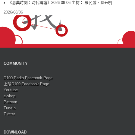
《恩典時刻：時代論壇》2026-08-06 主持： 羅民威、陳珏明
2026/08/06
COMMUNITY
D100 Radio Facebook Page
上環D100 Facebook Page
Youtube
e-shop
Patreon
TuneIn
Twitter
DOWNLOAD