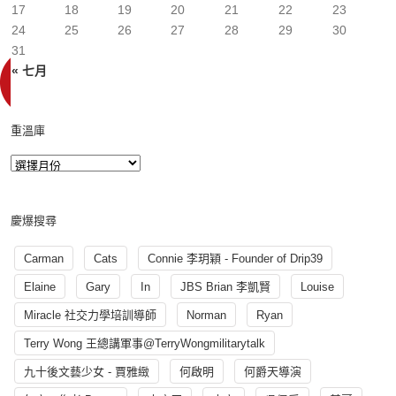
17
18
19
20
21
22
23
24
25
26
27
28
29
30
31
« 七月
重溫庫
慶爆搜尋
Carman
Cats
Connie 李玥穎 - Founder of Drip39
Elaine
Gary
In
JBS Brian 李凱賢
Louise
Miracle 社交力學培訓導師
Norman
Ryan
Terry Wong 王總講軍事@TerryWongmilitarytalk
九十後文藝少女 - 賈雅緻
何啟明
何爵天導演