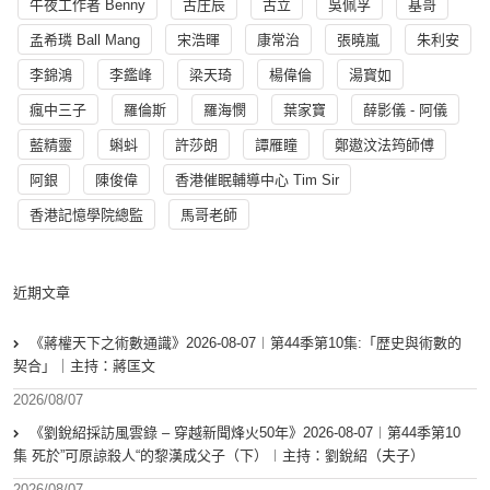
午夜工作者 Benny
古庄辰
古立
吳佩孚
基哥
孟希璘 Ball Mang
宋浩暉
康常治
張曉嵐
朱利安
李錦鴻
李鑑峰
梁天琦
楊偉倫
湯寳如
瘋中三子
羅倫斯
羅海憫
葉家寶
薛影儀 - 阿儀
藍精靈
蝌蚪
許莎朗
譚雁瞳
鄭遨汶法筠師傅
阿銀
陳俊偉
香港催眠輔導中心 Tim Sir
香港記憶學院總監
馬哥老師
近期文章
《蔣權天下之術數通識》2026-08-07︱第44季第10集:「歴史與術數的
契合」｜主持：蔣匡文
2026/08/07
《劉銳紹採訪風雲錄 – 穿越新聞烽火50年》2026-08-07︱第44季第10
集 死於”可原諒殺人“的黎漢成父子（下）︱主持：劉銳紹（夫子）
2026/08/07