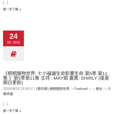
[...]
進一步了解
24
09, 2016
《桐桐寵物世界: 七小福讓生命影響生命 第5季 第11
集 》第5季第11集 主持 : MAY姐 嘉賓: SHIRLY (逢星
期日更新)
2016/09/24 23:59:57
|
(第05季) 桐桐寵物世界
,
-- Featured --
,
-- 網台 --
|
0
條評論
[...]
進一步了解