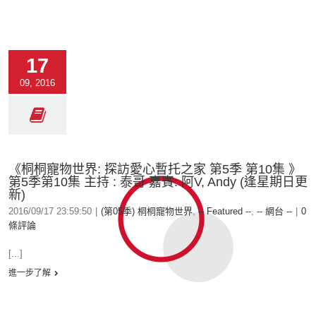
17
09, 2016
《桐桐寵物世界: 探訪愛心暫托之家 第5季 第10集 》
第5季第10集 主持 : 泰哥 嘉賓: 阿V, Andy (逢星期日更
新)
2016/09/17 23:59:50
|
(第05季) 桐桐寵物世界
,
-- Featured --
,
-- 網台 --
|
0
條評論
[...]
進一步了解