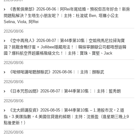
《香蕉俱樂部》2026-08-06︱阿Rei年尾結婚，預祝佢百年好合！新房
問題點解決？生唔生小朋友呢？︱主持：杜浚斌 Ben, 塔羅小公主
Selina, Viola, 阿Rei
2026/08/06
《空中再飛人》2026-08-07︱第44季第10集｜空姐飛馬尼拉掃淘寶
貨？挑戰食鴨仔蛋 + Jollibee隱藏用法！︱韓妹寧願瞓公司都唔想返韓
國？爆料航空界超嚴格階級文化！︱主持：寶珠、寶堅、Jack
2026/08/06
《啱傾啱講啱聽顏聯武》2026-08-06︱︱主持：顏聯武
2026/08/06
《日本咒怨凶間》2026-08-07︱第44季第10集：︱主持：藍秀朗
2026/08/06
《沈大師講投資》2026-08-05︱第44季第10集 – 1.港股市況，2.道
指，3.美匯指數，4.美國信貸違約掉期︱主持：沈振盈（逢星期三晚上9
點後更新！）
2026/08/06