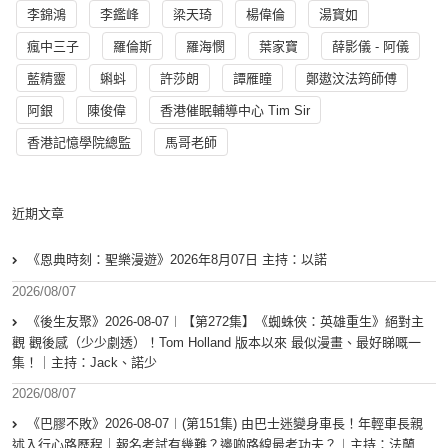
李錦鴻
李鑑峰
梁天琦
楊偉倫
湯寳如
瘋中三子
羅倫斯
羅海憫
葉家寶
薛影儀 - 阿儀
藍精靈
蝌蚪
許莎朗
譚雁瞳
鄭遨汶法筠師傅
阿銀
陳俊偉
香港催眠輔導中心 Tim Sir
香港記憶學院總監
馬哥老師
近期文章
《恩典時刻：聖樂漫遊》2026年8月07日 主持：以諾
2026/08/07
《後生友聚》2026-08-07︱【第272集】《蜘蛛俠：英雄重生》絕對主
觀 觀後感（少少劇透）！Tom Holland 版本以來 最似漫畫、最好睇嘅一
集！｜主持：Jack、諾少
2026/08/07
《巴膠不敗》2026-08-07︱(第151集) 由巴士迷變身車長！年輕車長親
述入行心路歷程｜報名考試有幾難？邊啲路線最考功夫？︱主持：法蘭