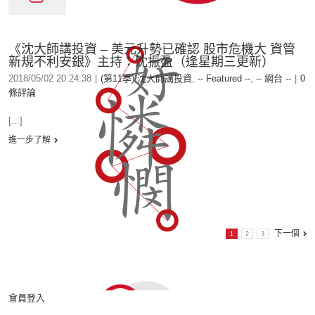
《沈大師講投資 – 美元升勢已確認 股市危機大 資管
新規不利安銀》主持：沈振盈（逢星期三更新）
2018/05/02 20:24:38
|
(第11季) 沈大師講投資
,
-- Featured --
,
-- 網台 --
|
0
條評論
[...]
進一步了解
下一個
1
2
3
會員登入