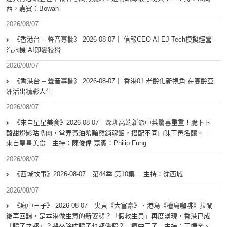
西，嘉賓︰Bowan
2026/08/07
《香港台 – 聲音專欄》 2026-08-07｜ 信報CEO AI EJ Tech模擬經營
汽水機 AI即變狡猾
2026/08/07
《香港台 – 聲音專欄》 2026-08-07｜ 香港01 老齡化新視角 在高齡亞
洲活出精彩人生
2026/08/07
《來自星星美食》2026-08-07︱深圳高端新派中菜驚喜重重！脆卜卜
酸甜燈影咕嚕肉，堂弄黃油蟹黯然銷魂飯，搭配不同口味干邑名釀。︱
來自星星美食︱主持：陳俊偉 嘉賓：Philip Fung
2026/08/07
《西城故事》2026-08-07︱第44季 第10集 ︱主持：沈西城
2026/08/07
《瘋中三子》 2026-08-07｜尖東《大富豪》、港島《檀島咖啡》拉閘
後再回歸，是本港做生意的新姿態？「假救生員」再度湧現，香港已成
「騙子之都」？將來除咗騙子乜都係假？｜瘋中三子｜主持：王德全、