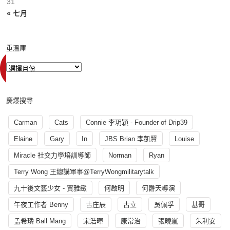
31
« 七月
重溫庫
慶爆搜尋
Carman
Cats
Connie 李玥穎 - Founder of Drip39
Elaine
Gary
In
JBS Brian 李凱賢
Louise
Miracle 社交力學培訓導師
Norman
Ryan
Terry Wong 王總講軍事@TerryWongmilitarytalk
九十後文藝少女 - 賈雅緻
何啟明
何爵天導演
午夜工作者 Benny
古庄辰
古立
吳佩孚
基哥
孟希璘 Ball Mang
宋浩暉
康常治
張曉嵐
朱利安