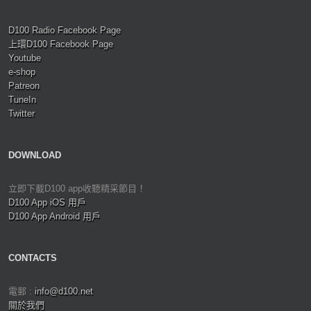
D100 Radio Facebook Page
上環D100 Facebook Page
Youtube
e-shop
Patreon
TuneIn
Twitter
DOWNLOAD
立即下載D100 app收聽精采節目！
D100 App iOS 用戶
D100 App Android 用戶
CONTACTS
電郵 :
info@d100.net
關於我們