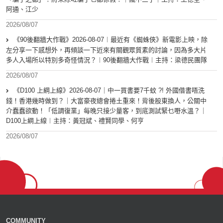
阿通、江少
2026/08/07
《90後翻牆大作戰》2026-08-07︱最近有《蜘蛛俠》新電影上映，除
左分享一下感想外，再傾談一下近來有關觀眾質素的討論，因為多大片
多人入場所以特別多奇怪情況？︱90後翻牆大作戰︱主持：梁德民團隊
2026/08/07
《D100 上綱上線》2026-08-07｜中一買書要7千蚊 ?! 外國借書唔洗
錢！香港幾時做到？｜大富豪夜總會捲土重來！背後股東換人，公關中
介蠢蠢欲動！「低調復業」每晚只接少量客，到底測試緊乜嘢水溫？｜
D100上綱上線︱主持：黃冠斌、禮賢同學、何亨
2026/08/07
COMMUNITY