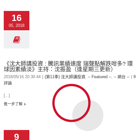
16
05, 2018
《沈大師講投資 : 騰訊業績速度 瑞聲點解跌咁多? 環
球因素績淡》主持：沈振盈（逢星期三更新）
2018/05/16 20:30:44
|
(第11季) 沈大師講投資
,
-- Featured --
,
-- 網台 --
|
9
評論
[...]
進一步了解
9