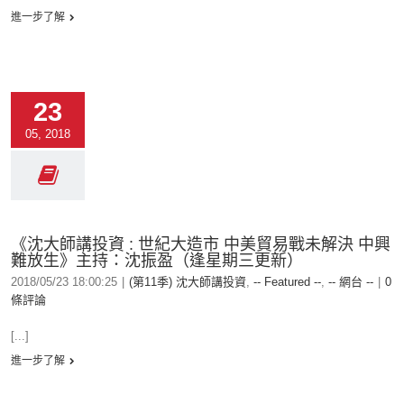
進一步了解
23
05, 2018
《沈大師講投資 : 世紀大造市 中美貿易戰未解決 中興
難放生》主持：沈振盈（逢星期三更新）
2018/05/23 18:00:25
|
(第11季) 沈大師講投資
,
-- Featured --
,
-- 網台 --
|
0
條評論
[...]
進一步了解