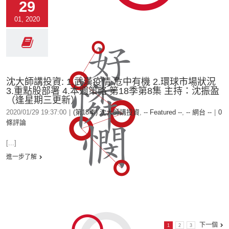
29
01, 2020
沈大師講投資: 1.武漢疫情 危中有機 2.環球市場狀況
3.重點股部署 4.本週策略 第18季第8集 主持：沈振盈
（逢星期三更新）
2020/01/29 19:37:00
|
(第18季) 沈大師講投資
,
-- Featured --
,
-- 網台 --
|
0
條評論
[...]
進一步了解
下一個
1
2
3