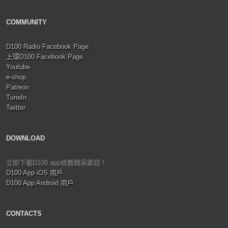
COMMUNITY
D100 Radio Facebook Page
上環D100 Facebook Page
Youtube
e-shop
Patreon
TuneIn
Twitter
DOWNLOAD
立即下載D100 app收聽精采節目！
D100 App iOS 用戶
D100 App Android 用戶
CONTACTS