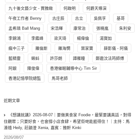
九十後文藝少女 - 賈雅緻
何啟明
何爵天導演
午夜工作者 Benny
古庄辰
古立
吳佩孚
基哥
孟希璘 Ball Mang
宋浩暉
康常治
張曉嵐
朱利安
李錦鴻
李鑑峰
梁天琦
楊偉倫
湯寳如
瘋中三子
羅倫斯
羅海憫
葉家寶
薛影儀 - 阿儀
藍精靈
蝌蚪
許莎朗
譚雁瞳
鄭遨汶法筠師傅
阿銀
陳俊偉
香港催眠輔導中心 Tim Sir
香港記憶學院總監
馬哥老師
近期文章
《想講就講》2026-08-07｜要做美食家 Foodie，最緊要講真話，對得
住觀眾；只要好食，也會撐小店食肆，希望佢哋能捱得住！｜主持：馬
溱禧 Heily, 莊韻澄 Xenia, 嘉賓：雅軒 Kinki
2026/08/07