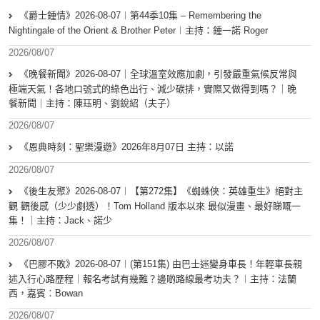
《爵士鍾情》2026-08-07︱第44季10集 – Remembering the
Nightingale of the Orient & Brother Peter︱主持：鍾一諾 Roger
2026/08/07
《晚餐新聞》2026-08-07｜全球溫室效應加劇，引發嚴重氣候反常與
極端天氣！各地口號式的綠色出行、減少碳排，實際又做得到嗎？｜晚
餐新聞｜主持：陳珏明、劉銳紹（夫子）
2026/08/07
《恩典時刻：聖樂漫遊》2026年8月07日 主持：以諾
2026/08/07
《後生友聚》2026-08-07︱【第272集】《蜘蛛俠：英雄重生》絕對主
觀 觀後感（少少劇透）！Tom Holland 版本以來 最似漫畫、最好睇嘅一
集！｜主持：Jack、諾少
2026/08/07
《巴膠不敗》2026-08-07︱(第151集) 由巴士迷變身車長！年輕車長親
述入行心路歷程｜報名考試有幾難？邊啲路線最考功夫？︱主持：法蘭
西，嘉賓︰Bowan
2026/08/07