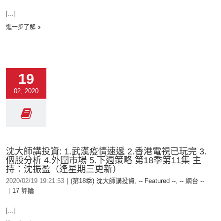
[...]
進一步了解
19
02, 2020
沈大師講投資: 1.武漢疫情速遞 2.香港電視已玩完 3.
個股分析 4.外圍市場 5.下週策略 第18季第11集 主
持：沈振盈（逢星期三更新）
2020/02/19 19:21:53
|
(第18季) 沈大師講投資
,
-- Featured --
,
-- 網台 --
|
17 評論
[...]