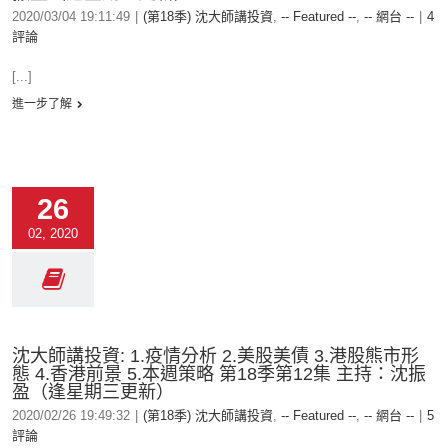
2020/03/04 19:11:49
|
(第18季) 沈大師講投資
,
-- Featured --
,
-- 網台 --
|
4
評論
[...]
進一步了解
26
02, 2020
沈大師講投資: 1.疫情分析 2.美股美債 3.港股熊市形
態 4.香港前景 5.本週策略 第18季第12集 主持：沈振
盈（逢星期三更新）
2020/02/26 19:49:32
|
(第18季) 沈大師講投資
,
-- Featured --
,
-- 網台 --
|
5
評論