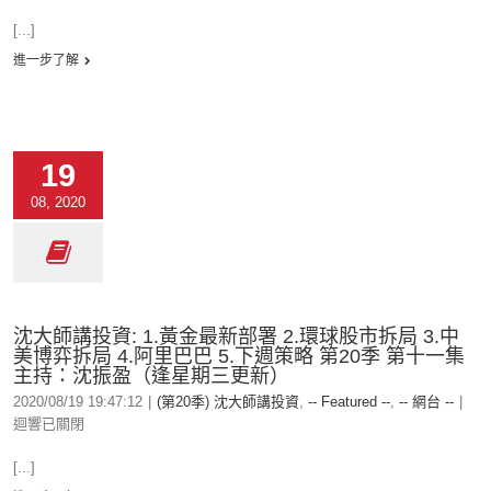
[...]
進一步了解
19
08, 2020
沈大師講投資: 1.黃金最新部署 2.環球股市拆局 3.中
美博弈拆局 4.阿里巴巴 5.下週策略 第20季 第十一集
主持：沈振盈（逢星期三更新）
2020/08/19 19:47:12
|
(第20季) 沈大師講投資
,
-- Featured --
,
-- 網台 --
|
迴響已關閉
[...]