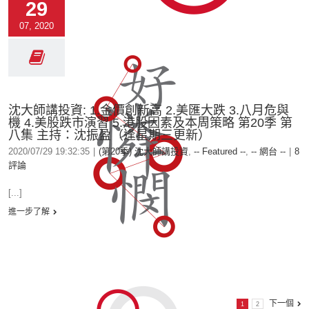
29
07, 2020
沈大師講投資: 1.金價創新高 2.美匯大跌 3.八月危與
機 4.美股跌市演習 5.港股因素及本周策略 第20季 第
八集 主持：沈振盈（逢星期三更新）
2020/07/29 19:32:35
|
(第20季) 沈大師講投資
,
-- Featured --
,
-- 網台 --
|
8
評論
[...]
進一步了解
下一個
1
2