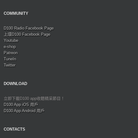
COMMUNITY
D100 Radio Facebook Page
上環D100 Facebook Page
Youtube
e-shop
Patreon
TuneIn
Twitter
DOWNLOAD
立即下載D100 app收聽精采節目！
D100 App iOS 用戶
D100 App Android 用戶
CONTACTS