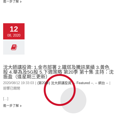
進一步了解
12
08, 2020
沈大師講投資: 1.金市部署 2.鐵塔及騰訊業績 3.黃色
股 4.華為及5G股 5.下週策略 第20季 第十集 主持：沈
振盈（逢星期三更新）
2020/08/12 19:33:03
|
(第20季) 沈大師講投資
,
-- Featured --
,
-- 網台 --
|
迴響已關閉
[...]
進一步了解