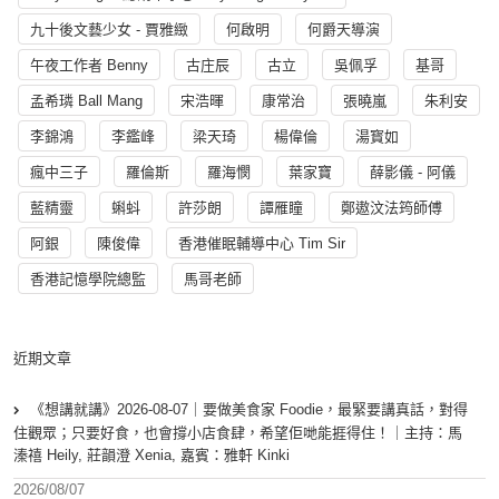
九十後文藝少女 - 賈雅緻
何啟明
何爵天導演
午夜工作者 Benny
古庄辰
古立
吳佩孚
基哥
孟希璘 Ball Mang
宋浩暉
康常治
張曉嵐
朱利安
李錦鴻
李鑑峰
梁天琦
楊偉倫
湯寳如
瘋中三子
羅倫斯
羅海憫
葉家寶
薛影儀 - 阿儀
藍精靈
蝌蚪
許莎朗
譚雁瞳
鄭遨汶法筠師傅
阿銀
陳俊偉
香港催眠輔導中心 Tim Sir
香港記憶學院總監
馬哥老師
近期文章
《想講就講》2026-08-07｜要做美食家 Foodie，最緊要講真話，對得
住觀眾；只要好食，也會撐小店食肆，希望佢哋能捱得住！｜主持：馬
溱禧 Heily, 莊韻澄 Xenia, 嘉賓：雅軒 Kinki
2026/08/07