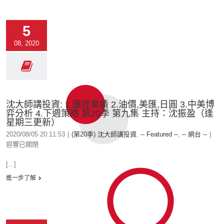
5
08, 2020
沈大師講投資: 1.匯控業績 2.油價,美匯,日圓 3.中美博
弈分析 4.下週策略 第20季 第九集 主持：沈振盈（逢
星期三更新）
2020/08/05 20:11:53
|
(第20季) 沈大師講投資
,
-- Featured --
,
-- 網台 --
|
迴響已關閉
[...]
進一步了解