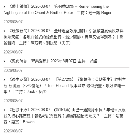
《爵士鍾情》2026-08-07︱第44季10集 – Remembering the
Nightingale of the Orient & Brother Peter︱主持：鍾一諾 Roger
2026/08/07
《晚餐新聞》2026-08-07｜全球溫室效應加劇，引發嚴重氣候反常與
極端天氣！各地口號式的綠色出行、減少碳排，實際又做得到嗎？｜晚
餐新聞｜主持：陳珏明、劉銳紹（夫子）
2026/08/07
《恩典時刻：聖樂漫遊》2026年8月07日 主持：以諾
2026/08/07
《後生友聚》2026-08-07︱【第272集】《蜘蛛俠：英雄重生》絕對主
觀 觀後感（少少劇透）！Tom Holland 版本以來 最似漫畫、最好睇嘅一
集！｜主持：Jack、諾少
2026/08/07
《巴膠不敗》2026-08-07︱(第151集) 由巴士迷變身車長！年輕車長親
述入行心路歷程｜報名考試有幾難？邊啲路線最考功夫？︱主持：法蘭
西，嘉賓︰Bowan
2026/08/07