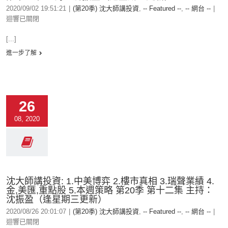
2020/09/02 19:51:21
|
(第20季) 沈大師講投資
,
-- Featured --
,
-- 網台 --
|
迴響已關閉
[...]
進一步了解
26
08, 2020
沈大師講投資: 1.中美博弈 2.樓市真相 3.瑞聲業績 4.
金,美匯,重點股 5.本週策略 第20季 第十二集 主持：
沈振盈（逢星期三更新）
2020/08/26 20:01:07
|
(第20季) 沈大師講投資
,
-- Featured --
,
-- 網台 --
|
迴響已關閉