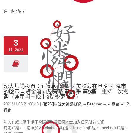
進一步了解
3
11, 2021
沈大師講投資：1.議息+通脹 2.美股危在旦夕 3. 匯巿
的啟示 4.資金流向及策略 第25季 第9集 主持：沈振
盈（逢星期三晚上9點後更新！）
2021/11/03 21:00:48
|
(第25季) 沈大師講投資
,
-- Featured --
,
-- 網台 --
|
2
評論
沈大師或其助手絕不會隨便邀請任何人士加入任何所謂投資
有關群組，（包括加入 Whatsapp群組、Telegram群組、Facebook群組、