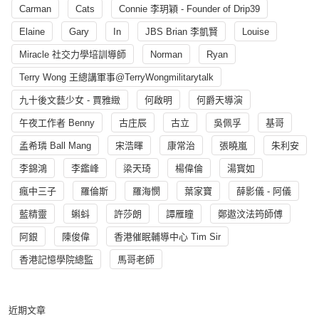
Carman
Cats
Connie 李玥穎 - Founder of Drip39
Elaine
Gary
In
JBS Brian 李凱賢
Louise
Miracle 社交力學培訓導師
Norman
Ryan
Terry Wong 王總講軍事@TerryWongmilitarytalk
九十後文藝少女 - 賈雅緻
何啟明
何爵天導演
午夜工作者 Benny
古庄辰
古立
吳佩孚
基哥
孟希璘 Ball Mang
宋浩暉
康常治
張曉嵐
朱利安
李錦鴻
李鑑峰
梁天琦
楊偉倫
湯寳如
瘋中三子
羅倫斯
羅海憫
葉家寶
薛影儀 - 阿儀
藍精靈
蝌蚪
許莎朗
譚雁瞳
鄭遨汶法筠師傅
阿銀
陳俊偉
香港催眠輔導中心 Tim Sir
香港記憶學院總監
馬哥老師
近期文章