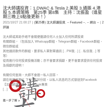
沈大師講投資：1.DWAC & Tesla 2.美股 3.通脹 4.港
股 5.本週策略 第25季 第8集 主持：沈振盈（逢星
期三晚上9點後更新！）
2021/10/27 21:00:27
|
(第25季) 沈大師講投資
,
-- Featured --
,
-- 網台 --
|
2
評論
沈大師或其助手絕不會隨便邀請任何人士加入任何所謂投資
有關群組，（包括加入 Whatsapp群組、Telegram群組、Facebook群組、
微信群組或
其他通訊軟件的群組、要求私人單對單通訊 [...PM我...] [...私信我...] 等
等）
從而進行任何投資投機活動；亦不會要求捐獻，更不會要求提供任何投資
及捐獻的證明！
有關任何查詢，大師不會逐一私人回答，
請在每週星期三 下午5時30分前，以私人訊息的方式發送到Facebook
【沈大師講投資】Facebook專頁
[...]
進一步了解