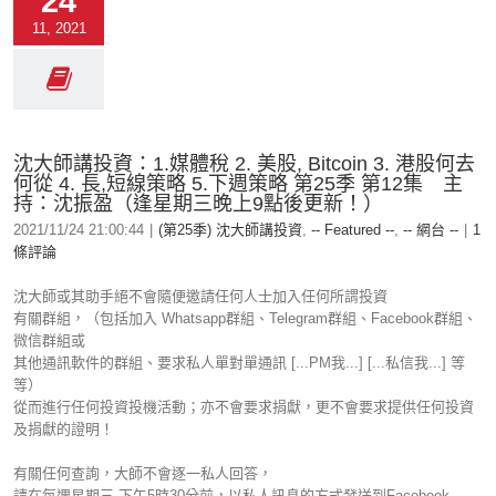
24
11, 2021
沈大師講投資：1.媒體稅 2. 美股, Bitcoin 3. 港股何去
何從 4. 長,短線策略 5.下週策略 第25季 第12集 主
持：沈振盈（逢星期三晚上9點後更新！）
2021/11/24 21:00:44
|
(第25季) 沈大師講投資
,
-- Featured --
,
-- 網台 --
|
1
條評論
沈大師或其助手絕不會隨便邀請任何人士加入任何所謂投資
有關群組，（包括加入 Whatsapp群組、Telegram群組、Facebook群組、
微信群組或
其他通訊軟件的群組、要求私人單對單通訊 [...PM我...] [...私信我...] 等
等）
從而進行任何投資投機活動；亦不會要求捐獻，更不會要求提供任何投資
及捐獻的證明！
有關任何查詢，大師不會逐一私人回答，
請在每週星期三 下午5時30分前，以私人訊息的方式發送到Facebook