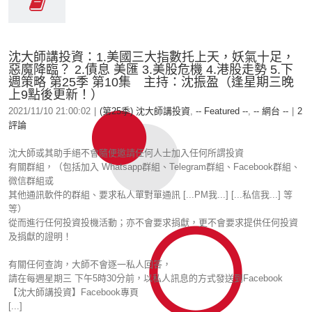
沈大師講投資：1.美國三大指數托上天，妖氣十足，
惡魔降臨？ 2.債息 美匯 3.美股危機 4.港股走勢 5.下
週策略 第25季 第10集 主持：沈振盈（逢星期三晚
上9點後更新！）
2021/11/10 21:00:02
|
(第25季) 沈大師講投資
,
-- Featured --
,
-- 網台 --
|
2
評論
沈大師或其助手絕不會隨便邀請任何人士加入任何所謂投資
有關群組，（包括加入 Whatsapp群組、Telegram群組、Facebook群組、
微信群組或
其他通訊軟件的群組、要求私人單對單通訊 [...PM我...] [...私信我...] 等
等）
從而進行任何投資投機活動；亦不會要求捐獻，更不會要求提供任何投資
及捐獻的證明！
有關任何查詢，大師不會逐一私人回答，
請在每週星期三 下午5時30分前，以私人訊息的方式發送到Facebook
【沈大師講投資】Facebook專頁
[...]