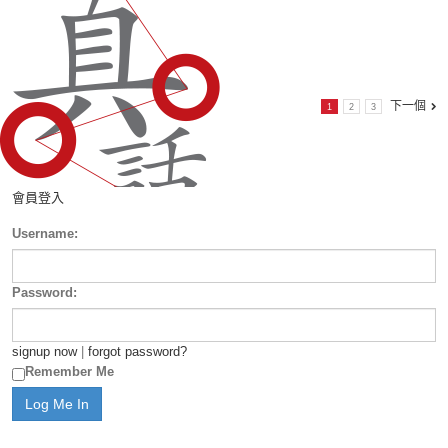
下一個
1
2
3
會員登入
Username:
Password:
signup now
|
forgot password?
Remember Me