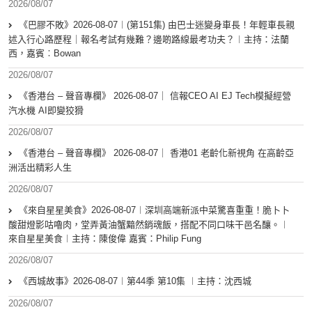
2026/08/07
《巴膠不敗》2026-08-07︱(第151集) 由巴士迷變身車長！年輕車長親
述入行心路歷程｜報名考試有幾難？邊啲路線最考功夫？︱主持：法蘭
西，嘉賓︰Bowan
2026/08/07
《香港台 – 聲音專欄》 2026-08-07｜ 信報CEO AI EJ Tech模擬經營
汽水機 AI即變狡猾
2026/08/07
《香港台 – 聲音專欄》 2026-08-07｜ 香港01 老齡化新視角 在高齡亞
洲活出精彩人生
2026/08/07
《來自星星美食》2026-08-07︱深圳高端新派中菜驚喜重重！脆卜卜
酸甜燈影咕嚕肉，堂弄黃油蟹黯然銷魂飯，搭配不同口味干邑名釀。︱
來自星星美食︱主持：陳俊偉 嘉賓：Philip Fung
2026/08/07
《西城故事》2026-08-07︱第44季 第10集 ︱主持：沈西城
2026/08/07