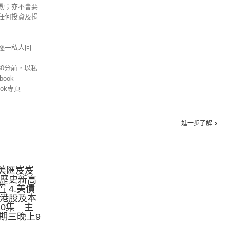
動；亦不會要
任何投資及捐
逐一私人回
30分前，以私
ook
ok專頁
進一步了解
.美匯岌岌
破歷史新高
 4.美債
.港股及本
10集 主
期三晚上9