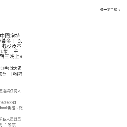
進一步了解
 中國增持
黃金！ 3.
. 港股及本
11集 主
期三晚上9
第31季) 沈大師
 網台 --
|
0條評
便邀請任何人
tsapp群
ebook群組、微
求私人單對單
信我...] 等等）