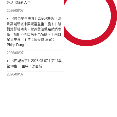
洲活出精彩人生
2026/08/07
《來自星星美食》2026-08-07︱深
圳高端新派中菜驚喜重重！脆卜卜酸
甜燈影咕嚕肉，堂弄黃油蟹黯然銷魂
飯，搭配不同口味干邑名釀。︱來自
星星美食︱主持：陳俊偉 嘉賓：
Philip Fung
2026/08/07
《西城故事》2026-08-07︱第44季
第10集 ︱主持：沈西城
2026/08/07