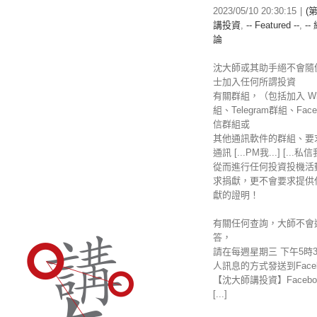
2023/05/10 20:30:15
|
(
講投資
,
-- Featured --
,
--
論
沈大師或其助手絕不會隨
士加入任何所謂投資
有關群組，（包括加入 Wha
組、Telegram群組、Fac
信群組或
其他通訊軟件的群組、要
通訊 [...PM我...] [...私
從而進行任何投資投機活
求捐獻，更不會要求提供
獻的證明！
有關任何查詢，大師不會
答，
請在每週星期三 下午5時
人訊息的方式發送到Faceb
【沈大師講投資】Facebo
[...]