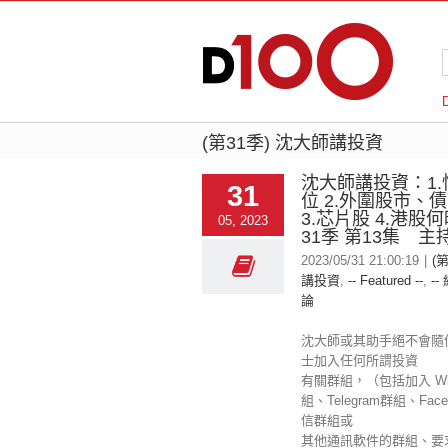
(第31季) 沈大師講投資
沈大師講投資：1
31
位 2.外圍股市、
3.芯片股 4.港股
05, 2023
31季 第13集 
2023/05/31 21:00:19
|
(
講投資
,
-- Featured --
,
--
論
沈大師或其助手絕不會隨
士加入任何所謂投資
有關群組，（包括加入 Wha
組、Telegram群組、Fac
信群組或
其他通訊軟件的群組、要