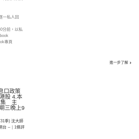
逐一私人回
30分前，以私
ook
ok專頁
進一步了解
.息口政策
港股 4.本
8集 主
期三晚上9
第31季) 沈大師
 網台 --
|
1條評