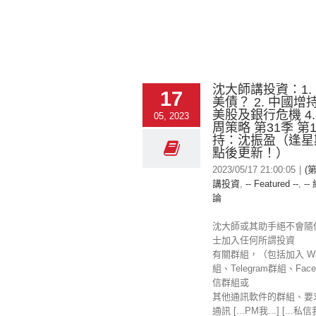
沈大師講投資：1.
17
美債？ 2. 中國增持
美股及銀行危機 4
05, 2023
周策略 第31季 第
持：沈振盈（逢星
點後更新！）
2023/05/17 21:00:05
|
(
講投資
,
-- Featured --
,
--
論
沈大師或其助手絕不會隨
士加入任何所謂投資
有關群組，（包括加入 Wha
組、Telegram群組、Fac
信群組或
其他通訊軟件的群組、要
通訊 [...PM我...] [...私