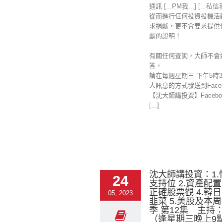
通訊 [...PM我...] [...私
從而進行任何投資投機活
求捐獻，更不會要求提供
獻的證明！
有關任何查詢，大師不會
答，
請在每週星期三 下午5時
人訊息的方式發送到Faceb
【沈大師講投資】Facebo
[...]
沈大師講投資：1
24
支持位 2.資產配置
正確股票觀 4.韓
05, 2023
韭菜 5.美股及本周
季 第12集 主持
（逢星期三晚上9