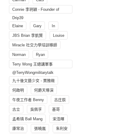
Connie 李玥穎 - Founder of
Drip39
Elaine
Gary
In
JBS Brian 李凱賢
Louise
Miracle 社交力學培訓導師
Norman
Ryan
Terry Wong 王總講軍事
@TerryWongmilitarytalk
九十後文藝少女 - 賈雅緻
何啟明
何爵天導演
午夜工作者 Benny
古庄辰
古立
吳佩孚
基哥
孟希璘 Ball Mang
宋浩暉
康常治
張曉嵐
朱利安