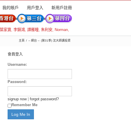
我的賬戶
用戶登入
新用戶註冊
葉家寶
,
李錦鴻
,
譚雁瞳
,
朱利安
,
Norman
,
主頁
-- 網台 --
(第31季) 沈大師講投資
會員登入
Username:
Password:
signup now
|
forgot password?
Remember Me