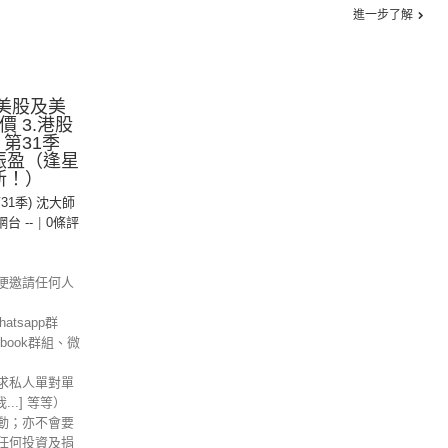
進一步了解
.美股及美
價 3.港股
 第31季
振盈（逢星
新！）
第31季) 沈大師
 網台 --
|
0條評
便邀請任何人
tsapp群
ebook群組、微
求私人單對單
信我...] 等等）
動；亦不會要
任何投資及捐