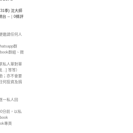
第31季) 沈大師
 網台 --
|
0條評
便邀請任何人
tsapp群
ebook群組、微
求私人單對單
信我...] 等等）
動；亦不會要
任何投資及捐
逐一私人回
30分前，以私
ook
ok專頁