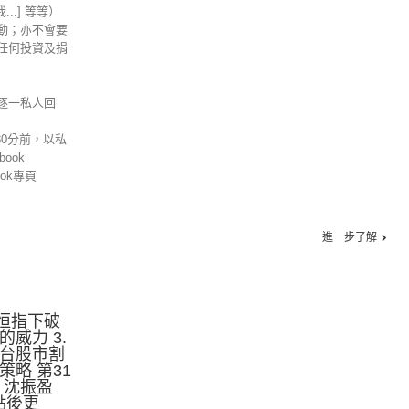
信我...] 等等）
動；亦不會要
任何投資及捐
逐一私人回
30分前，以私
ook
ok專頁
進一步了解
.恒指下破
的威力 3.
日台股市割
策略 第31
：沈振盈
點後更