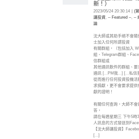
新！）
2023/05/24 20:30:14
|
(
講投資
,
-- Featured --
,
--
論
沈大師或其助手絕不會隨
士加入任何所謂投資
有關群組，（包括加入 Wha
組、Telegram群組、Fac
信群組或
其他通訊軟件的群組、要
通訊 [...PM我...] [...私
從而進行任何投資投機活
求捐獻，更不會要求提供
獻的證明！
有關任何查詢，大師不會
答，
請在每週星期三 下午5時
人訊息的方式發送到Faceb
【沈大師講投資】Facebo
[...]