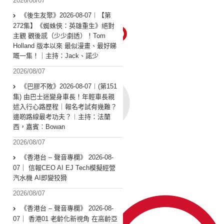
2026/08/07
《後生友聚》2026-08-07︱【第
272集】《蜘蛛俠：英雄重生》絕對
主觀 觀後感（少少劇透）！Tom
Holland 版本以來 最似漫畫、最好睇
嘅一集！｜主持：Jack、諾少
2026/08/07
《巴膠不敗》2026-08-07︱(第151
集) 由巴士迷變身車長！年輕車長親
述入行心路歷程｜報名考試有幾難？
邊啲路線最考功夫？︱主持：法蘭
西，嘉賓︰Bowan
2026/08/07
《香港台 – 聲音專欄》 2026-08-
07｜ 信報CEO AI EJ Tech模擬經營
汽水機 AI即變狡猾
2026/08/07
《香港台 – 聲音專欄》 2026-08-
07｜ 香港01 老齡化新視角 在高齡亞