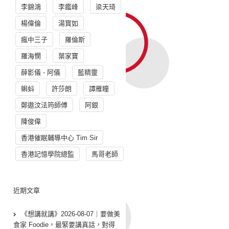
李錦鴻
李鑑峰
梁天琦
楊偉倫
湯寳如
瘋中三子
羅倫斯
羅海憫
葉家寶
薛影儀 - 阿儀
藍精靈
蝌蚪
許莎朗
譚雁瞳
鄭遨汶法筠師傅
阿銀
陳俊偉
香港催眠輔導中心 Tim Sir
香港記憶學院總監
馬哥老師
近期文章
《想講就講》2026-08-07｜要做美
食家 Foodie，最緊要講真話，對得