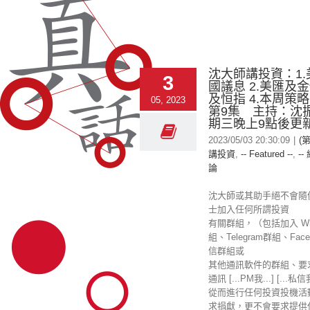
沈大師講投資：1
3
國議息 2.美匯及金
及恒指 4.本周策略
05, 2023
第9集 主持：沈
期三晚上9點後更
2023/05/03 20:30:09
|
(
講投資
,
-- Featured --
,
--
論
沈大師或其助手絕不會隨
士加入任何所謂投資
有關群組，（包括加入 Wha
組、Telegram群組、Fac
信群組或
其他通訊軟件的群組、要
通訊 [...PM我...] [...私
從而進行任何投資投機活
求捐獻，更不會要求提供