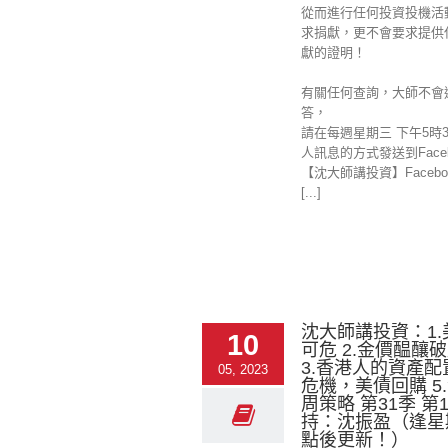
從而進行任何投資投機活
求捐獻，更不會要求提供
獻的證明！
有關任何查詢，大師不會
答，
請在每週星期三 下午5時
人訊息的方式發送到Faceb
【沈大師講投資】Facebo
[...]
沈大師講投資：1
10
可危 2.金價醖釀
3.香港人的資產配置
05, 2023
危機，美債回購 5
周策略 第31季 第
持：沈振盈（逢星
點後更新！）