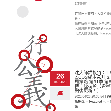
獻的證明！
有關任何查詢，大師不會
答，
請在每週星期三 下午5時
人訊息的方式發送到Faceb
【沈大師講投資】Facebo
[...]
沈大師講投資：1
26
2.CDS成本急升 3.
周策略 第31季 第
04, 2023
持：沈振盈（逢星
點後更新！）
2023/04/26 20:30:54
|
(
講投資
,
-- Featured --
,
--
論