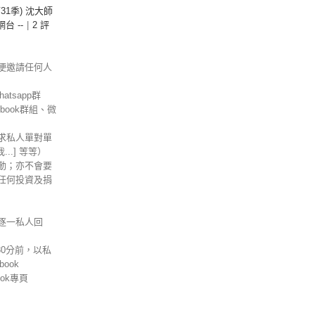
第31季) 沈大師
 網台 --
|
2 評
便邀請任何人
tsapp群
ebook群組、微
求私人單對單
信我...] 等等）
動；亦不會要
任何投資及捐
逐一私人回
30分前，以私
ook
ok專頁