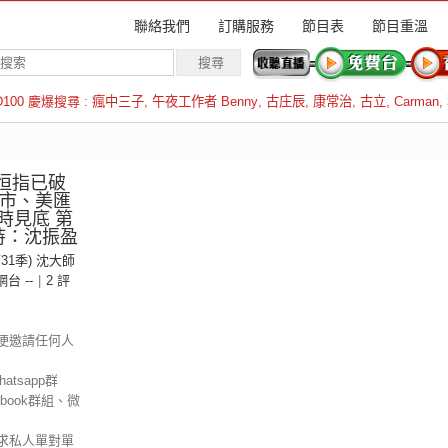
聯絡我們
訂購服務
節目表
節目重溫
D100 慶爆搜尋 :
瘋中三子
,
午夜工作者 Benny
,
古庄辰
,
康常治
,
古立
,
Carman
,
羅倫斯
.恒指已破
債市、美匯
何時見底 第
主持：沈振盈
第31季) 沈大師
 網台 --
|
2 評
便邀請任何人
tsapp群
ebook群組、微
求私人單對單