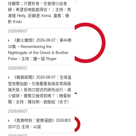
住觀眾；只要好食，也會撐小店食
肆，希望佢哋能捱得住！｜主持：馬
溱禧 Heily, 莊韻澄 Xenia, 嘉賓：雅
軒 Kinki
2026/08/07
《爵士鍾情》2026-08-07︱第44季
10集 – Remembering the
Nightingale of the Orient & Brother
Peter︱主持：鍾一諾 Roger
2026/08/07
《晚餐新聞》2026-08-07｜全球溫
室效應加劇，引發嚴重氣候反常與極
端天氣！各地口號式的綠色出行、減
少碳排，實際又做得到嗎？｜晚餐新
聞｜主持：陳珏明、劉銳紹（夫子）
2026/08/07
《恩典時刻：聖樂漫遊》2026年8
月07日 主持：以諾