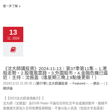
進一步了解
13
11, 2024
《沈大師講投資》2024-11-13︱第37季第11集 – 1.港
股走勢，2.股壇風雲錄，3.外圍股市，4.金融危機已逼
近︱主持：沈振盈（逢星期三晚上9點後更新！）
2024/11/13 21:00:35
|
(第37季) 沈大師講投資
,
-- Featured --
,
-- 網台 --
|
1
條評論
【【2023沈大師澄清啟示】】
沈大師（沈振盈）及D100 Radio 不論在任何社交平台或通訊軟件，都絕不
會邀請大家加入任何免費投資群組，不會以私人訊息（包括文字及語音）