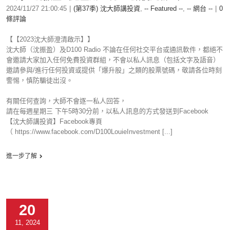
2024/11/27 21:00:45
|
(第37季) 沈大師講投資
,
-- Featured --
,
-- 網台 --
|
0
條評論
【【2023沈大師澄清啟示】】
沈大師（沈振盈）及D100 Radio 不論在任何社交平台或通訊軟件，都絕不
會邀請大家加入任何免費投資群組，不會以私人訊息（包括文字及語音）
邀請參與/進行任何投資或提供「爆升股」之類的股票號碼，敬請各位時刻
警惕，慎防騙徒出沒。
有關任何查詢，大師不會逐一私人回答，
請在每週星期三 下午5時30分前，以私人訊息的方式發送到Facebook
【沈大師講投資】Facebook專頁
（ https://www.facebook.com/D100LouieInvestment [...]
進一步了解
20
11, 2024