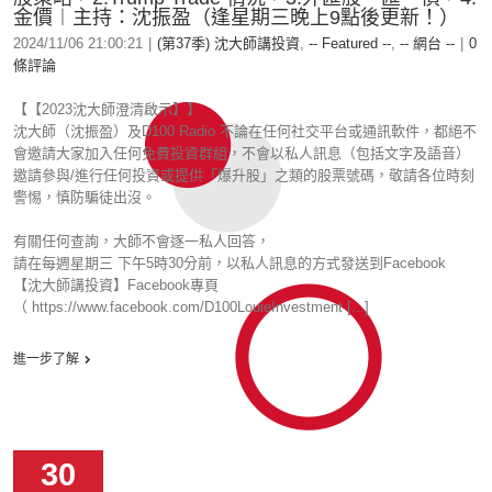
金價︱主持：沈振盈（逢星期三晚上9點後更新！）
2024/11/06 21:00:21
|
(第37季) 沈大師講投資
,
-- Featured --
,
-- 網台 --
|
0
條評論
【【2023沈大師澄清啟示】】
沈大師（沈振盈）及D100 Radio 不論在任何社交平台或通訊軟件，都絕不
會邀請大家加入任何免費投資群組，不會以私人訊息（包括文字及語音）
邀請參與/進行任何投資或提供「爆升股」之類的股票號碼，敬請各位時刻
警惕，慎防騙徒出沒。
有關任何查詢，大師不會逐一私人回答，
請在每週星期三 下午5時30分前，以私人訊息的方式發送到Facebook
【沈大師講投資】Facebook專頁
（ https://www.facebook.com/D100LouieInvestment [...]
進一步了解
30