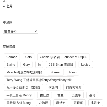
31
« 七月
重溫庫
慶爆搜尋
Carman
Cats
Connie 李玥穎 - Founder of Drip39
Elaine
Gary
In
JBS Brian 李凱賢
Louise
Miracle 社交力學培訓導師
Norman
Ryan
Terry Wong 王總講軍事@TerryWongmilitarytalk
九十後文藝少女 - 賈雅緻
何啟明
何爵天導演
午夜工作者 Benny
古庄辰
古立
吳佩孚
基哥
孟希璘 Ball Mang
宋浩暉
康常治
張曉嵐
朱利安