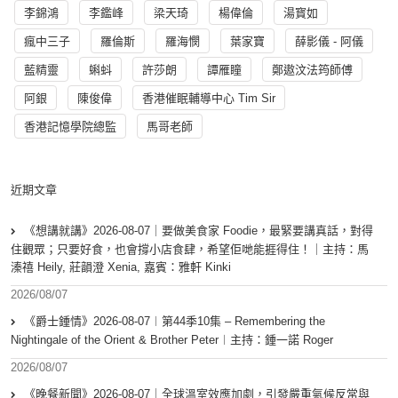
李錦鴻
李鑑峰
梁天琦
楊偉倫
湯寳如
瘋中三子
羅倫斯
羅海憫
葉家寶
薛影儀 - 阿儀
藍精靈
蝌蚪
許莎朗
譚雁瞳
鄭遨汶法筠師傅
阿銀
陳俊偉
香港催眠輔導中心 Tim Sir
香港記憶學院總監
馬哥老師
近期文章
《想講就講》2026-08-07｜要做美食家 Foodie，最緊要講真話，對得
住觀眾；只要好食，也會撐小店食肆，希望佢哋能捱得住！｜主持：馬
溱禧 Heily, 莊韻澄 Xenia, 嘉賓：雅軒 Kinki
2026/08/07
《爵士鍾情》2026-08-07︱第44季10集 – Remembering the
Nightingale of the Orient & Brother Peter︱主持：鍾一諾 Roger
2026/08/07
《晚餐新聞》2026-08-07｜全球溫室效應加劇，引發嚴重氣候反常與