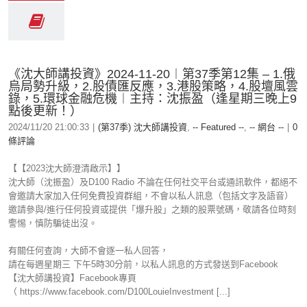
《沈大師講投資》2024-11-20︱第37季第12集 – 1.俄
烏局勢升級，2.股債匯反應，3.港股策略，4.股壇風雲
錄，5.環球金融危機︱主持：沈振盈（逢星期三晚上9
點後更新！）
2024/11/20 21:00:33
|
(第37季) 沈大師講投資
,
-- Featured --
,
-- 網台 --
|
0
條評論
【【2023沈大師澄清啟示】】
沈大師（沈振盈）及D100 Radio 不論在任何社交平台或通訊軟件，都絕不
會邀請大家加入任何免費投資群組，不會以私人訊息（包括文字及語音）
邀請參與/進行任何投資或提供「爆升股」之類的股票號碼，敬請各位時刻
警惕，慎防騙徒出沒。
有關任何查詢，大師不會逐一私人回答，
請在每週星期三 下午5時30分前，以私人訊息的方式發送到Facebook
【沈大師講投資】Facebook專頁
（ https://www.facebook.com/D100LouieInvestment [...]