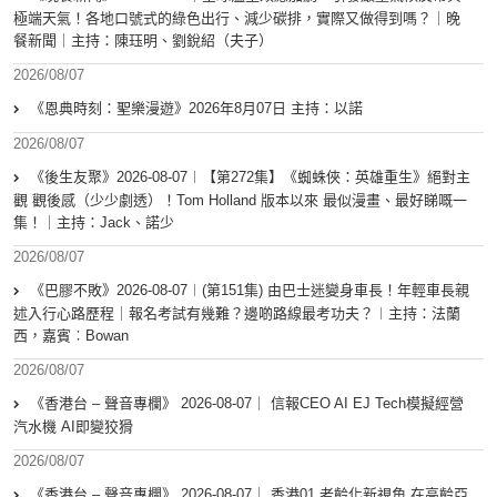
極端天氣！各地口號式的綠色出行、減少碳排，實際又做得到嗎？｜晚
餐新聞｜主持：陳珏明、劉銳紹（夫子）
2026/08/07
《恩典時刻：聖樂漫遊》2026年8月07日 主持：以諾
2026/08/07
《後生友聚》2026-08-07︱【第272集】《蜘蛛俠：英雄重生》絕對主
觀 觀後感（少少劇透）！Tom Holland 版本以來 最似漫畫、最好睇嘅一
集！｜主持：Jack、諾少
2026/08/07
《巴膠不敗》2026-08-07︱(第151集) 由巴士迷變身車長！年輕車長親
述入行心路歷程｜報名考試有幾難？邊啲路線最考功夫？︱主持：法蘭
西，嘉賓︰Bowan
2026/08/07
《香港台 – 聲音專欄》 2026-08-07｜ 信報CEO AI EJ Tech模擬經營
汽水機 AI即變狡猾
2026/08/07
《香港台 – 聲音專欄》 2026-08-07｜ 香港01 老齡化新視角 在高齡亞