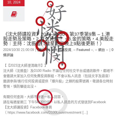
10, 2024
《沈大師講投資》2024-10-30︱第37季第9集 – 1.港
股走勢及策略，2.買乜貨底？，3.金的策略，4.美股走
勢︱主持：沈振盈（逢星期三晚上9點後更新！）
2024/10/30 21:00:09
|
(第37季) 沈大師講投資
,
-- Featured --
,
-- 網台 --
|
0
條評論
【【2023沈大師澄清啟示】】
沈大師（沈振盈）及D100 Radio 不論在任何社交平台或通訊軟件，都絕不
會邀請大家加入任何免費投資群組，不會以私人訊息（包括文字及語音）
邀請參與/進行任何投資或提供「爆升股」之類的股票號碼，敬請各位時刻
警惕，慎防騙徒出沒。
有關任何查詢，大師不會逐一私人回答，
請在每週星期三 下午5時30分前，以私人訊息的方式發送到Facebook
【沈大師講投資】Facebook專頁
（ https://www.facebook.com/D100LouieInvestment [...]