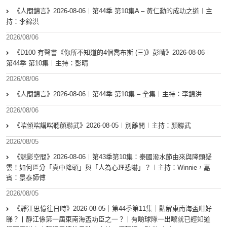
《人間錦言》2026-08-06︱第44季 第10集A – 黃仁勳的成功之道︱主
持：李錦洪
2026/08/06
《D100 有聲書《你所不知道的4個喬布斯 (三)》彭晴》2026-08-06︱
第44季 第10集︱主持：彭晴
2026/08/06
《人間錦言》2026-08-06︱第44季 第10集 – 全集︱主持：李錦洪
2026/08/06
《啱傾啱講啱聽顏聯武》2026-08-05︱別離開︱主持：顏聯武
2026/08/05
《魅影空間》2026-08-06︱第43季第10集：泰國潑水節由來與降頭疑
雲！如何區分「真中降頭」與「人為心理恐嚇」？︱主持：Winnie，嘉
賓：景泰師傅
2026/08/05
《靜江思憶往日時》2026-08-05｜第44季第11集｜點解東南海盃咁好
睇？丨靜江係第一屆東南海盃功臣之一？丨有啲球隊一出嚟就已經知道