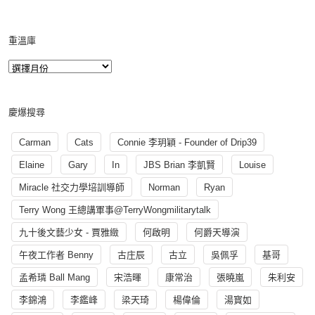
重溫庫
慶爆搜尋
Carman
Cats
Connie 李玥穎 - Founder of Drip39
Elaine
Gary
In
JBS Brian 李凱賢
Louise
Miracle 社交力學培訓導師
Norman
Ryan
Terry Wong 王總講軍事@TerryWongmilitarytalk
九十後文藝少女 - 賈雅緻
何啟明
何爵天導演
午夜工作者 Benny
古庄辰
古立
吳佩孚
基哥
孟希璘 Ball Mang
宋浩暉
康常治
張曉嵐
朱利安
李錦鴻
李鑑峰
梁天琦
楊偉倫
湯寳如