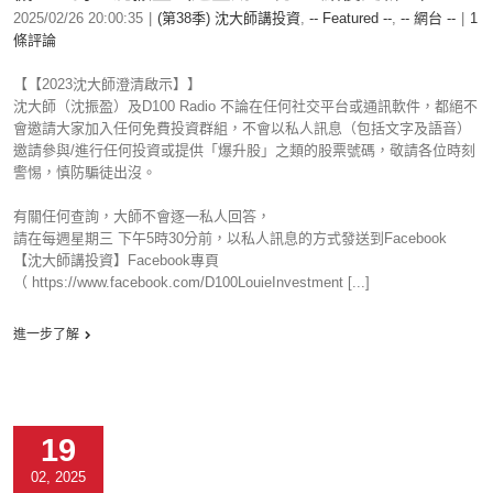
2025/02/26 20:00:35
|
(第38季) 沈大師講投資
,
-- Featured --
,
-- 網台 --
|
1
條評論
【【2023沈大師澄清啟示】】
沈大師（沈振盈）及D100 Radio 不論在任何社交平台或通訊軟件，都絕不
會邀請大家加入任何免費投資群組，不會以私人訊息（包括文字及語音）
邀請參與/進行任何投資或提供「爆升股」之類的股票號碼，敬請各位時刻
警惕，慎防騙徒出沒。
有關任何查詢，大師不會逐一私人回答，
請在每週星期三 下午5時30分前，以私人訊息的方式發送到Facebook
【沈大師講投資】Facebook專頁
（ https://www.facebook.com/D100LouieInvestment [...]
進一步了解
19
02, 2025