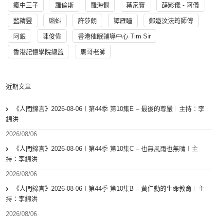
瘋中三子
羅倫斯
羅海憫
葉家寶
薛影儀 - 阿儀
藍精靈
蝌蚪
許莎朗
譚雁瞳
鄭遨汶法筠師傅
阿銀
陳俊偉
香港催眠輔導中心 Tim Sir
香港記憶學院總監
馬哥老師
近期文章
《人間錦言》2026-08-06︱第44季 第10集E – 最後的尊嚴︱主持：李
錦洪
2026/08/06
《人間錦言》2026-08-06︱第44季 第10集C – 也無風雨也無晴︱主
持：李錦洪
2026/08/06
《人間錦言》2026-08-06︱第44季 第10集B – 黃仁勳的生命教育︱主
持：李錦洪
2026/08/06