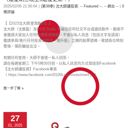
2025/02/05 21:00:04
|
(第38季) 沈大師講投資
,
-- Featured --
,
-- 網台 --
|
0
條評論
【【2023沈大師澄清啟示】】
沈大師（沈振盈）及D100 Radio 不論在任何社交平台或通訊軟件，都絕不
會邀請大家加入任何免費投資群組，不會以私人訊息（包括文字及語音）
邀請參與/進行任何投資或提供「爆升股」之類的股票號碼，敬請各位時刻
警惕，慎防騙徒出沒。
有關任何查詢，大師不會逐一私人回答，
請在每週星期三 下午5時30分前，以私人訊息的方式發送到Facebook
【沈大師講投資】Facebook專頁
（ https://www.facebook.com/D100LouieInvestment [...]
進一步了解
27
01, 2025