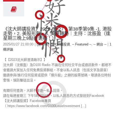
《沈大師講投資》2025-01-27︱第38季第9集 -1. 港股
走勢，2. 美股形勢，3. 美匯轉勢︱主持：沈振盈（逢
星期三晚上9點後更新！）
2025/01/27 21:00:00
|
(第38季) 沈大師講投資
,
-- Featured --
,
-- 網台 --
|
1
條評論
【【2023沈大師澄清啟示】】
沈大師（沈振盈）及D100 Radio 不論在任何社交平台或通訊軟件，都絕不
會邀請大家加入任何免費投資群組，不會以私人訊息（包括文字及語音）
邀請參與/進行任何投資或提供「爆升股」之類的股票號碼，敬請各位時刻
警惕，慎防騙徒出沒。
有關任何查詢，大師不會逐一私人回答，
請在每週星期三 下午5時30分前，以私人訊息的方式發送到Facebook
【沈大師講投資】Facebook專頁
（ https://www.facebook.com/D100LouieInvestment [...]