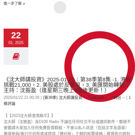
進一步了解
22
01, 2025
《沈大師講投資》2025-01-22︱第38季第8集 -1. 港股
挑戰21,000，2. 美股處於反彈浪，3. 美匯開始轉勢︱
主持：沈振盈（逢星期三晚上9點後更新！）
2025/01/22 21:00:29
|
(第38季) 沈大師講投資
,
-- Featured --
,
-- 網台 --
|
1
條評論
【【2023沈大師澄清啟示】】
沈大師（沈振盈）及D100 Radio 不論在任何社交平台或通訊軟件，都絕不
會邀請大家加入任何免費投資群組，不會以私人訊息（包括文字及語音）
邀請參與/進行任何投資或提供「爆升股」之類的股票號碼，敬請各位時刻