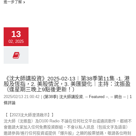
進一步了解
13
02, 2025
《沈大師講投資》2025-02-13︱第38季第11集 -1. 港
股及恆指，2. 美股情況，3. 美匯變化︱主持：沈振盈
（逢星期三晚上9點後更新！）
2025/02/13 21:00:42
|
(第38季) 沈大師講投資
,
-- Featured --
,
-- 網台 --
|
1
條評論
【【2023沈大師澄清啟示】】
沈大師（沈振盈）及D100 Radio 不論在任何社交平台或通訊軟件，都絕不
會邀請大家加入任何免費投資群組，不會以私人訊息（包括文字及語音）
邀請參與/進行任何投資或提供「爆升股」之類的股票號碼，敬請各位時刻