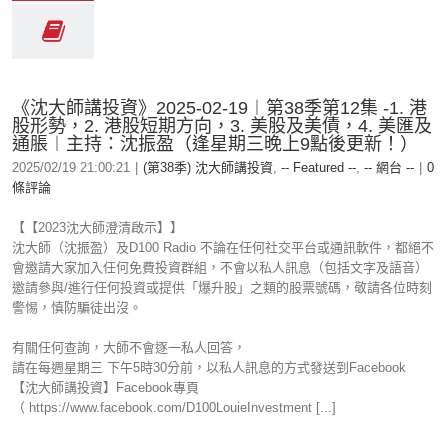
《沈大師講投資》2025-02-19︱第38季第12集 -1. 港
股形勢，2. 港股短期方向，3. 美股及美債，4. 美匯及
通脹︱主持：沈振盈（逢星期三晚上9點後更新！）
2025/02/19 21:00:21
|
(第38季) 沈大師講投資
,
-- Featured --
,
-- 網台 --
|
0
條評論
【【2023沈大師澄清啟示】】
沈大師（沈振盈）及D100 Radio 不論在任何社交平台或通訊軟件，都絕不
會邀請大家加入任何免費投資群組，不會以私人訊息（包括文字及語音）
邀請參與/進行任何投資或提供「爆升股」之類的股票號碼，敬請各位時刻
警惕，慎防騙徒出沒。
有關任何查詢，大師不會逐一私人回答，
請在每週星期三 下午5時30分前，以私人訊息的方式發送到Facebook
【沈大師講投資】Facebook專頁
（ https://www.facebook.com/D100LouieInvestment [...]