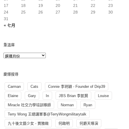
17
18
19
20
21
22
23
24
25
26
27
28
29
30
31
« 七月
重溫庫
慶爆搜尋
Carman
Cats
Connie 李玥穎 - Founder of Drip39
Elaine
Gary
In
JBS Brian 李凱賢
Louise
Miracle 社交力學培訓導師
Norman
Ryan
Terry Wong 王總講軍事@TerryWongmilitarytalk
九十後文藝少女 - 賈雅緻
何啟明
何爵天導演