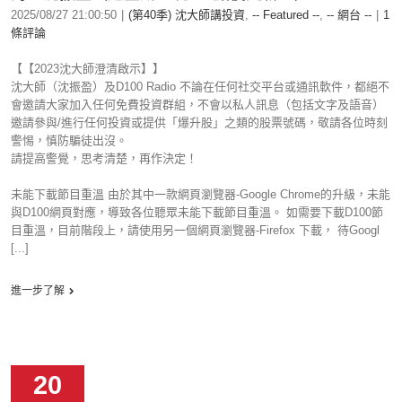
2025/08/27 21:00:50
|
(第40季) 沈大師講投資
,
-- Featured --
,
-- 網台 --
|
1
條評論
【【2023沈大師澄清啟示】】
沈大師（沈振盈）及D100 Radio 不論在任何社交平台或通訊軟件，都絕不
會邀請大家加入任何免費投資群組，不會以私人訊息（包括文字及語音）
邀請參與/進行任何投資或提供「爆升股」之類的股票號碼，敬請各位時刻
警惕，慎防騙徒出沒。
請提高警覺，思考清楚，再作決定！
未能下載節目重溫 由於其中一款網頁瀏覽器-Google Chrome的升級，未能
與D100網頁對應，導致各位聽眾未能下載節目重溫。 如需要下載D100節
目重溫，目前階段上，請使用另一個網頁瀏覽器-Firefox 下載， 待Googl
[...]
進一步了解
20