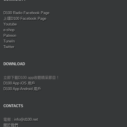
D100 Radio Facebook Page
上環D100 Facebook Page
Youtube
e-shop
Patreon
TuneIn
Twitter
DOWNLOAD
立即下載D100 app收聽精采節目！
D100 App iOS 用戶
D100 App Android 用戶
CONTACTS
電郵 :
info@d100.net
關於我們