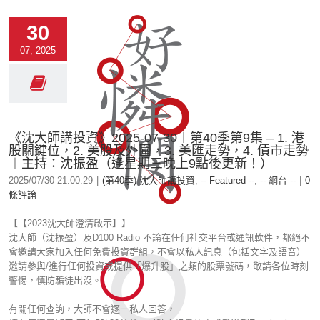
30
07, 2025
《沈大師講投資》2025-07-30︱第40季第9集 – 1. 港
股關鍵位，2. 美股及外圍，3. 美匯走勢，4. 債市走勢
︱主持：沈振盈（逢星期三晚上9點後更新！）
2025/07/30 21:00:29
|
(第40季) 沈大師講投資
,
-- Featured --
,
-- 網台 --
|
0
條評論
【【2023沈大師澄清啟示】】
沈大師（沈振盈）及D100 Radio 不論在任何社交平台或通訊軟件，都絕不
會邀請大家加入任何免費投資群組，不會以私人訊息（包括文字及語音）
邀請參與/進行任何投資或提供「爆升股」之類的股票號碼，敬請各位時刻
警惕，慎防騙徒出沒。
有關任何查詢，大師不會逐一私人回答，