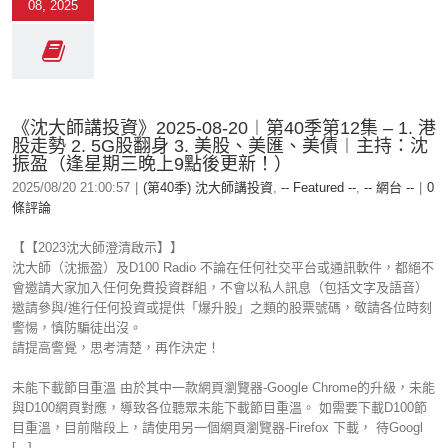
08, 2025
《沈大師講投資》2025-08-20︱第40季第12集 – 1. 港
股走勢 2. 5G股翻身 3. 美股、美匯、美債︱主持：沈
振盈（逢星期三晚上9點後更新！）
2025/08/20 21:00:57
|
(第40季) 沈大師講投資
,
-- Featured --
,
-- 網台 --
|
0
條評論
【【2023沈大師澄清啟示】】
沈大師（沈振盈）及D100 Radio 不論在任何社交平台或通訊軟件，都絕不
會邀請大家加入任何免費投資群組，不會以私人訊息（包括文字及語音）
邀請參與/進行任何投資或提供「爆升股」之類的股票號碼，敬請各位時刻
警惕，慎防騙徒出沒。
請提高警覺，思考清楚，再作決定！
未能下載節目重溫 由於其中一款網頁瀏覽器-Google Chrome的升級，未能
與D100網頁對應，導致各位聽眾未能下載節目重溫。 如需要下載D100節
目重溫，目前階段上，請使用另一個網頁瀏覽器-Firefox 下載， 待Googl
[...]