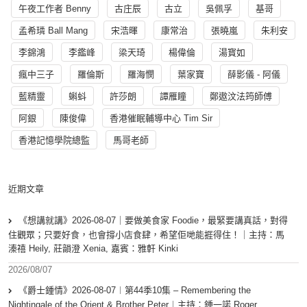
午夜工作者 Benny
古庄辰
古立
吳佩孚
基哥
孟希璘 Ball Mang
宋浩暉
康常治
張曉嵐
朱利安
李錦鴻
李鑑峰
梁天琦
楊偉倫
湯寳如
瘋中三子
羅倫斯
羅海憫
葉家寶
薛影儀 - 阿儀
藍精靈
蝌蚪
許莎朗
譚雁瞳
鄭遨汶法筠師傅
阿銀
陳俊偉
香港催眠輔導中心 Tim Sir
香港記憶學院總監
馬哥老師
近期文章
《想講就講》2026-08-07｜要做美食家 Foodie，最緊要講真話，對得
住觀眾；只要好食，也會撐小店食肆，希望佢哋能捱得住！｜主持：馬
溱禧 Heily, 莊韻澄 Xenia, 嘉賓：雅軒 Kinki
2026/08/07
《爵士鍾情》2026-08-07︱第44季10集 – Remembering the
Nightingale of the Orient & Brother Peter︱主持：鍾一諾 Roger