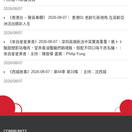
2026/08/07
《香港台 – 聲音專欄》 2026-08-07｜ 香港01 老齡化新視角 在高齡亞
洲活出精彩人生
2026/08/07
《來自星星美食》2026-08-07︱深圳高端新派中菜驚喜重重！脆卜卜
酸甜燈影咕嚕肉，堂弄黃油蟹黯然銷魂飯，搭配不同口味干邑名釀。︱
來自星星美食︱主持：陳俊偉 嘉賓：Philip Fung
2026/08/07
《西城故事》2026-08-07︱第44季 第10集 ︱主持：沈西城
2026/08/07
COMMUNITY