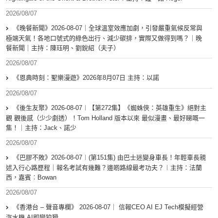
2026/08/07
《晚餐新聞》2026-08-07｜全球溫室效應加劇，引發嚴重氣候反常與
極端天氣！各地口號式的綠色出行、減少碳排，實際又做得到嗎？｜晚
餐新聞｜主持：陳珏明、劉銳紹（夫子）
2026/08/07
《恩典時刻：聖樂漫遊》2026年8月07日 主持：以諾
2026/08/07
《後生友聚》2026-08-07︱【第272集】《蜘蛛俠：英雄重生》絕對主
觀 觀後感（少少劇透）！Tom Holland 版本以來 最似漫畫、最好睇嘅一
集！｜主持：Jack、諾少
2026/08/07
《巴膠不敗》2026-08-07︱(第151集) 由巴士迷變身車長！年輕車長親
述入行心路歷程｜報名考試有幾難？邊啲路線最考功夫？︱主持：法蘭
西，嘉賓︰Bowan
2026/08/07
《香港台 – 聲音專欄》 2026-08-07｜ 信報CEO AI EJ Tech模擬經營
汽水機 AI即變狡猾