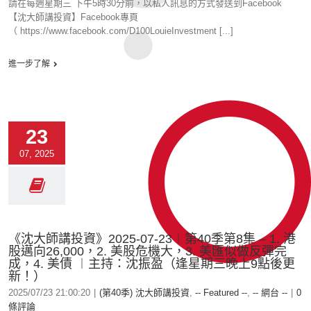
請在每週星期三 下午5時30分前，以私人訊息的方式發送到Facebook
【沈大師講投資】Facebook專頁
（ https://www.facebook.com/D100LouieInvestment [...]
進一步了解
23
07, 2025
《沈大師講投資》2025-07-23︱第40季第8集 – 1. 港
股邁向26,000，2. 美股危機大，3. 美匯似做反彈完
成，4. 美債 ︱主持：沈振盈（逢星期三晚上9點後更
新！）
2025/07/23 21:00:20
|
(第40季) 沈大師講投資
,
-- Featured --
,
-- 網台 --
|
0
條評論