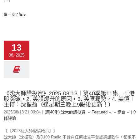
進一步了解
13
08, 2025
《沈大師講投資》2025-08-13︱第40季第11集 – 1.港
股突破，2. 美股爆升的原因，3. 美匯弱勢，4. 美債︱
主持：沈振盈（逢星期三晚上9點後更新！）
2025/08/13 21:00:04
|
(第40季) 沈大師講投資
,
-- Featured --
,
-- 網台 --
|
0
條評論
【【2023沈大師澄清啟示】】
沈大師（沈振盈）及D100 Radio 不論在任何社交平台或通訊軟件，都絕不