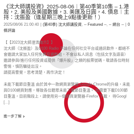
《沈大師講投資》2025-08-06︱第40季第10集 – 1.港
股，2. 美股及美國數據，3. 美匯及日圓，4. 債息︱主
持：沈振盈（逢星期三晚上9點後更新！）
2025/08/06 21:00:40
|
(第40季) 沈大師講投資
,
-- Featured --
,
-- 網台 --
|
0
條評論
【【2023沈大師澄清啟示】】
沈大師（沈振盈）及D100 Radio 不論在任何社交平台或通訊軟件，都絕不
會邀請大家加入任何免費投資群組，不會以私人訊息（包括文字及語音）
邀請參與/進行任何投資或提供「爆升股」之類的股票號碼，敬請各位時刻
警惕，慎防騙徒出沒。
請提高警覺，思考清楚，再作決定！
未能下載節目重溫 由於其中一款網頁瀏覽器-Google Chrome的升級，未能
與D100網頁對應，導致各位聽眾未能下載節目重溫。 如需要下載D100節
目重溫，目前階段上，請使用另一個網頁瀏覽器-Firefox 下載， 待Googl
[...]
進一步了解