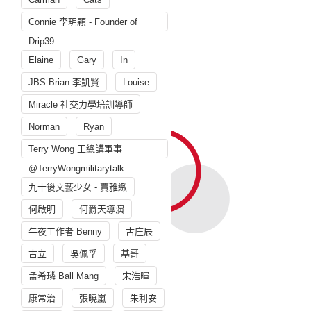
Connie 李玥穎 - Founder of
Drip39
Elaine
Gary
In
JBS Brian 李凱賢
Louise
Miracle 社交力學培訓導師
Norman
Ryan
Terry Wong 王總講軍事
@TerryWongmilitarytalk
九十後文藝少女 - 賈雅緻
何啟明
何爵天導演
午夜工作者 Benny
古庄辰
古立
吳佩孚
基哥
孟希璘 Ball Mang
宋浩暉
康常治
張曉嵐
朱利安