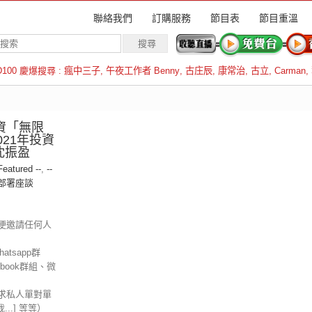
聯絡我們
訂購服務
節目表
節目重溫
D100 慶爆搜尋 :
瘋中三子
,
午夜工作者 Benny
,
古庄辰
,
康常治
,
古立
,
Carman
,
羅倫斯
投資「無限
021年投資
沈振盈
 Featured --
,
--
資部署座談
便邀請任何人
tsapp群
ebook群組、微
求私人單對單
信我...] 等等）