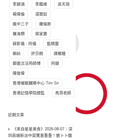
李錦鴻
李鑑峰
梁天琦
楊偉倫
湯寳如
瘋中三子
羅倫斯
羅海憫
葉家寶
薛影儀 - 阿儀
藍精靈
蝌蚪
許莎朗
譚雁瞳
鄭遨汶法筠師傅
阿銀
陳俊偉
香港催眠輔導中心 Tim Sir
香港記憶學院總監
馬哥老師
近期文章
《來自星星美食》2026-08-07︱深
圳高端新派中菜驚喜重重！脆卜卜酸