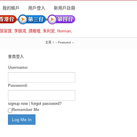
我的賬戶
用戶登入
新用戶註冊
葉家寶
,
李錦鴻
,
譚雁瞳
,
朱利安
,
Norman
,
主頁
-- Featured --
會員登入
Username:
Password:
signup now
|
forgot password?
Remember Me