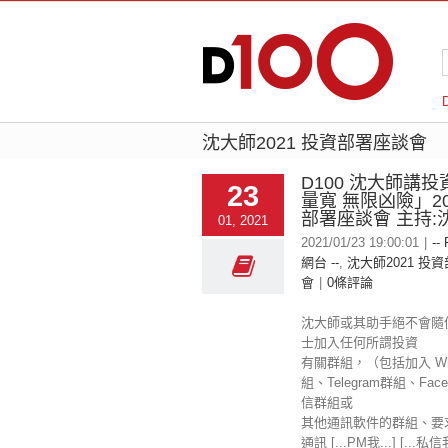
沈大師2021 投資部署座談會
D100 沈大師講
23
量寬 無限凶險」2
部署座談會 主持:
01, 2021
2021/01/23 19:00:01
|
--
網台 --
,
沈大師2021 投
會
|
0條評論
沈大師或其助手絕不會隨
士加入任何所謂投資
有關群組，（包括加入 Wha
組、Telegram群組、Fac
信群組或
其他通訊軟件的群組、要
通訊 [...PM我...] [...私