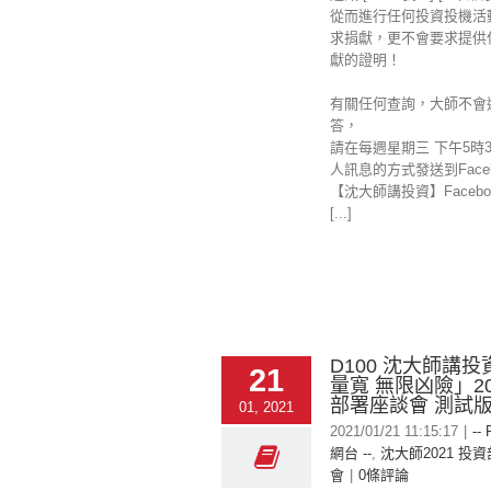
從而進行任何投資投機活
求捐獻，更不會要求提供
獻的證明！
有關任何查詢，大師不會
答，
請在每週星期三 下午5時
人訊息的方式發送到Faceb
【沈大師講投資】Facebo
[...]
D100 沈大師講
21
量寬 無限凶險」2
部署座談會 測試
01, 2021
2021/01/21 11:15:17
|
-- 
網台 --
,
沈大師2021 投
會
|
0條評論