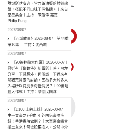
甜燈影咕嚕肉，堂弄黃油蟹黯然銷魂
飯，搭配不同口味干邑名釀。︱來自
星星美食︱主持：陳俊偉 嘉賓：
Philip Fung
2026/08/07
《西城故事》2026-08-07︱第44季
第10集 ︱主持：沈西城
2026/08/07
《90後翻牆大作戰》2026-08-07︱
最近有《蜘蛛俠》新電影上映，除左
分享一下感想外，再傾談一下近來有
關觀眾質素的討論，因為多大片多人
入場所以特別多奇怪情況？︱90後翻
牆大作戰︱主持：梁德民團隊
2026/08/07
《D100 上綱上線》2026-08-07｜
中一買書要7千蚊 ?! 外國借書唔洗
錢！香港幾時做到？｜大富豪夜總會
捲土重來！背後股東換人，公關中介