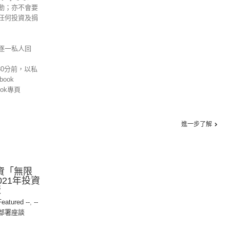
動；亦不會要
任何投資及捐
逐一私人回
30分前，以私
ook
ok專頁
進一步了解
投資「無限
021年投資
版
Featured --
,
--
資部署座談