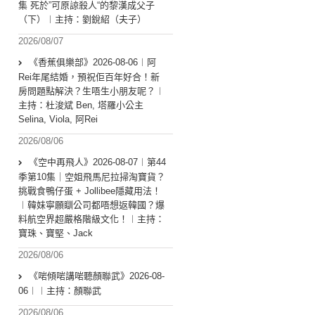
集 死於”可原諒殺人“的黎漢成父子
（下）︱主持：劉銳紹（夫子）
2026/08/07
《香蕉俱樂部》2026-08-06︱阿
Rei年尾結婚，預祝佢百年好合！新
房問題點解決？生唔生小朋友呢？︱
主持：杜浚斌 Ben, 塔羅小公主
Selina, Viola, 阿Rei
2026/08/06
《空中再飛人》2026-08-07︱第44
季第10集｜空姐飛馬尼拉掃淘寶貨？
挑戰食鴨仔蛋 + Jollibee隱藏用法！
︱韓妹寧願瞓公司都唔想返韓國？爆
料航空界超嚴格階級文化！︱主持：
寶珠、寶堅、Jack
2026/08/06
《啱傾啱講啱聽顏聯武》2026-08-
06︱︱主持：顏聯武
2026/08/06