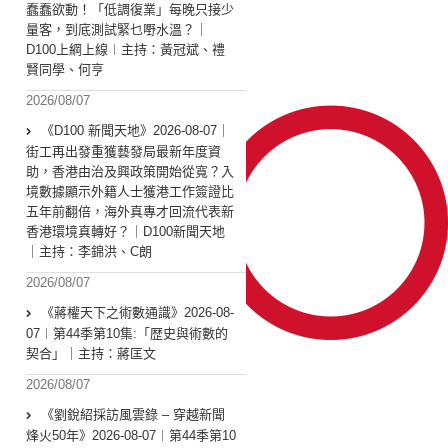
蠢蠢欲動！「低調復業」每晚只接少
量客，到底測試緊乜嘢水溫？｜
D100上綱上線︱主持：黃冠斌、禮
賢同學、何亨
2026/08/07
《D100 新聞天地》2026-08-07｜
街工再出發重獲藝發局最新年度資
助，香港由治及興政策開始從寬？入
境數據顯示外籍人士獲港工作簽證比
五年前翻倍，海外真專才回流代表新
香港環境真轉好？｜D100新聞天地
｜主持：李錦洪、C朗
2026/08/07
《蔣權天下之術數通識》2026-08-
07︱第44季第10集:「歴史與術數的
契合」｜主持：蔣匡文
2026/08/07
《劉銳紹採訪風雲錄 – 穿越新聞
烽火50年》2026-08-07︱第44季第10