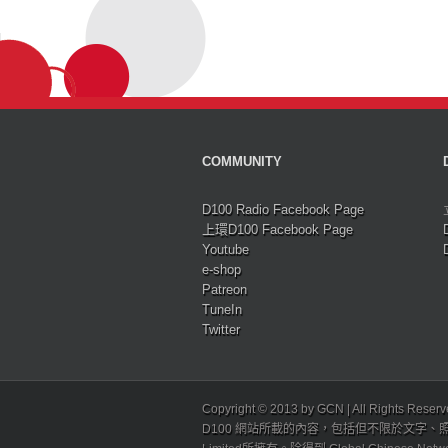
COMMUNITY
D100 Radio Facebook Page
上環D100 Facebook Page
Youtube
e-shop
Patreon
TuneIn
Twitter
Copyright © 2013 by GCN | All Rights Reser
D100 網站所載的內容，包括但不限於文字、照片