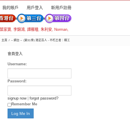
我的賬戶
用戶登入
新用戶註冊
葉家寶
,
李錦鴻
,
譚雁瞳
,
朱利安
,
Norman
,
主頁
-- 網台 --
(第31季) 港足百人 - 不朽王者：精工
會員登入
Username:
Password:
signup now
|
forgot password?
Remember Me