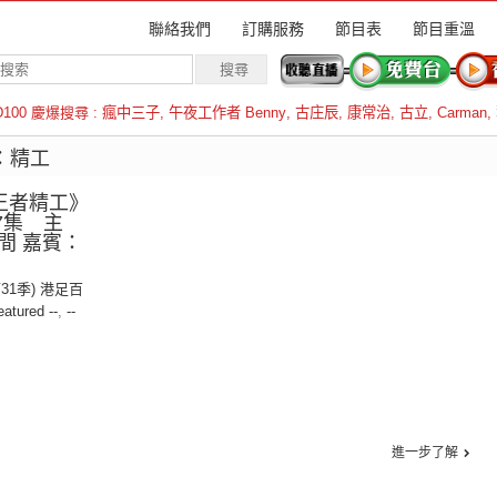
聯絡我們
訂購服務
節目表
節目重溫
D100 慶爆搜尋 :
瘋中三子
,
午夜工作者 Benny
,
古庄辰
,
康常治
,
古立
,
Carman
,
羅倫斯
者：精工
王者精工》
7集 主
間 嘉賓：
第31季) 港足百
eatured --
,
--
進一步了解