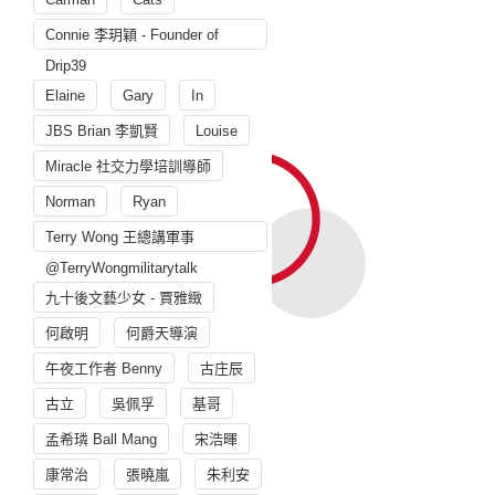
Connie 李玥穎 - Founder of
Drip39
Elaine
Gary
In
JBS Brian 李凱賢
Louise
Miracle 社交力學培訓導師
Norman
Ryan
Terry Wong 王總講軍事
@TerryWongmilitarytalk
九十後文藝少女 - 賈雅緻
何啟明
何爵天導演
午夜工作者 Benny
古庄辰
古立
吳佩孚
基哥
孟希璘 Ball Mang
宋浩暉
康常治
張曉嵐
朱利安