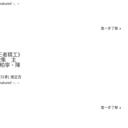
eatured --
,
--
進一步了解
王者精工》
2集 主
霍柏寧、陳
第31季) 港足百
eatured --
,
--
進一步了解