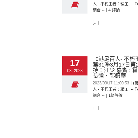
人 - 不朽王者：精工
,
-- F
網台 --
|
4 評論
[...]
《港足百人- 不朽
17
第31季3月17日第
持：江少 嘉賓 : 
03, 2023
長強、郭鎮華
2023/03/17 11:00:53
|
(
人 - 不朽王者：精工
,
-- F
網台 --
|
1條評論
[...]