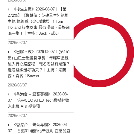
2026/08/07
《後生友聚》2026-08-07︱【第
272集】《蜘蛛俠：英雄重生》絕對
主觀 觀後感（少少劇透）！Tom
Holland 版本以來 最似漫畫、最好睇
嘅一集！｜主持：Jack、諾少
2026/08/07
《巴膠不敗》2026-08-07︱(第151
集) 由巴士迷變身車長！年輕車長親
述入行心路歷程｜報名考試有幾難？
邊啲路線最考功夫？︱主持：法蘭
西，嘉賓︰Bowan
2026/08/07
《香港台 – 聲音專欄》 2026-08-
07｜ 信報CEO AI EJ Tech模擬經營
汽水機 AI即變狡猾
2026/08/07
《香港台 – 聲音專欄》 2026-08-
07｜ 香港01 老齡化新視角 在高齡亞