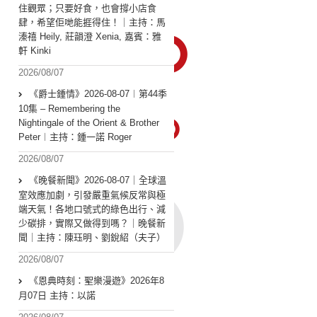
住觀眾；只要好食，也會撐小店食
肆，希望佢哋能捱得住！｜主持：馬
溱禧 Heily, 莊韻澄 Xenia, 嘉賓：雅
軒 Kinki
2026/08/07
《爵士鍾情》2026-08-07︱第44季
10集 – Remembering the
Nightingale of the Orient & Brother
Peter︱主持：鍾一諾 Roger
2026/08/07
《晚餐新聞》2026-08-07｜全球溫
室效應加劇，引發嚴重氣候反常與極
端天氣！各地口號式的綠色出行、減
少碳排，實際又做得到嗎？｜晚餐新
聞｜主持：陳珏明、劉銳紹（夫子）
2026/08/07
《恩典時刻：聖樂漫遊》2026年8
月07日 主持：以諾