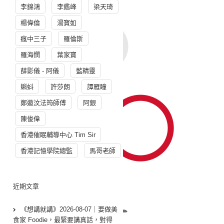
李錦鴻
李鑑峰
梁天琦
楊偉倫
湯寳如
瘋中三子
羅倫斯
羅海憫
葉家寶
薛影儀 - 阿儀
藍精靈
蝌蚪
許莎朗
譚雁瞳
鄭遨汶法筠師傅
阿銀
陳俊偉
香港催眠輔導中心 Tim Sir
香港記憶學院總監
馬哥老師
近期文章
《想講就講》2026-08-07｜要做美
食家 Foodie，最緊要講真話，對得