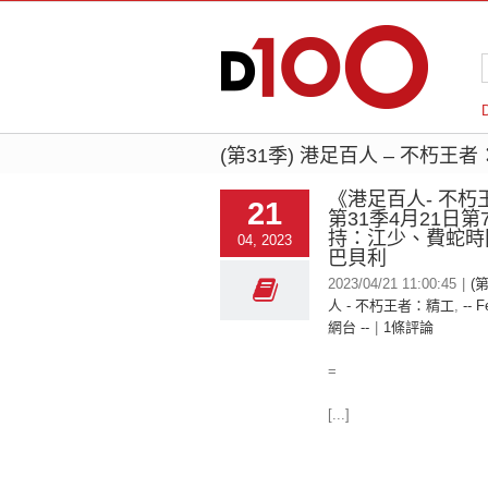
(第31季) 港足百人 – 不朽王
《港足百人- 不朽
21
第31季4月21日第
持：江少、費蛇時
04, 2023
巴貝利
2023/04/21 11:00:45
|
(
人 - 不朽王者：精工
,
-- F
網台 --
|
1條評論
=
[...]