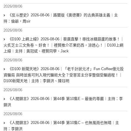
2026/08/06
《反斗歷史》2026-08-06︱路蘭版《奧德賽》的古典英雄主義︱主
持：倫爺，周sir
2026/08/06
《D100 上綱上線》2026-08-06｜葵廣直擊！尋找冰糖葫蘆的故事！｜
火炙芝士三文魚卷 ~ 好食！｜禮賢推介芒果奶西，涼透心！｜D100上綱
上線︱主持：黃冠斌、禮賢同學、Jack
2026/08/06
《D100 新聞天地》2026-08-06｜「老千計狀元才」Fun Coffee億元投
資騙局 與時並進可列入現代騙術大全？受害苦主分享整個受騙過程！｜
D100新聞天地｜主持：李錦洪、陳珏明
2026/08/06
《人間錦言》2026-08-06︱第44季 第10集E – 最後的尊嚴︱主持：李
錦洪
2026/08/06
《人間錦言》2026-08-06︱第44季 第10集C – 也無風雨也無晴︱主
持：李錦洪