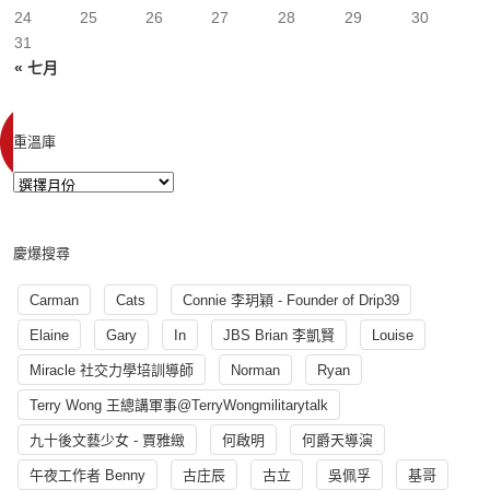
24
25
26
27
28
29
30
31
« 七月
重溫庫
慶爆搜尋
Carman
Cats
Connie 李玥穎 - Founder of Drip39
Elaine
Gary
In
JBS Brian 李凱賢
Louise
Miracle 社交力學培訓導師
Norman
Ryan
Terry Wong 王總講軍事@TerryWongmilitarytalk
九十後文藝少女 - 賈雅緻
何啟明
何爵天導演
午夜工作者 Benny
古庄辰
古立
吳佩孚
基哥