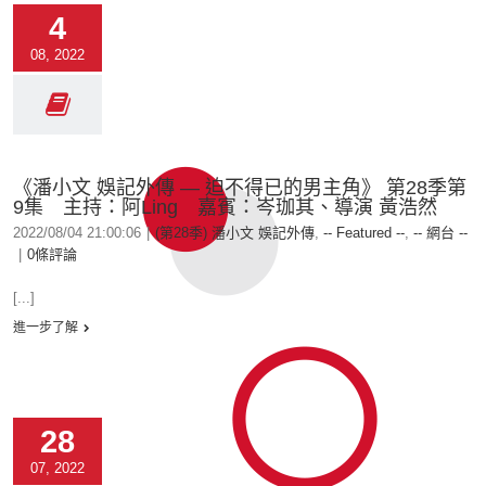
4
08, 2022
《潘小文 娛記外傳 — 迫不得已的男主角》 第28季第
9集 主持：阿Ling 嘉賓：岑珈其、導演 黃浩然
2022/08/04 21:00:06
|
(第28季) 潘小文 娛記外傳
,
-- Featured --
,
-- 網台 --
|
0條評論
[...]
進一步了解
28
07, 2022