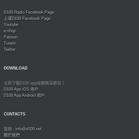
D100 Radio Facebook Page
上環D100 Facebook Page
Youtube
e-shop
Patreon
TuneIn
Twitter
DOWNLOAD
立即下載D100 app收聽精采節目！
D100 App iOS 用戶
D100 App Android 用戶
CONTACTS
電郵 :
info@d100.net
關於我們