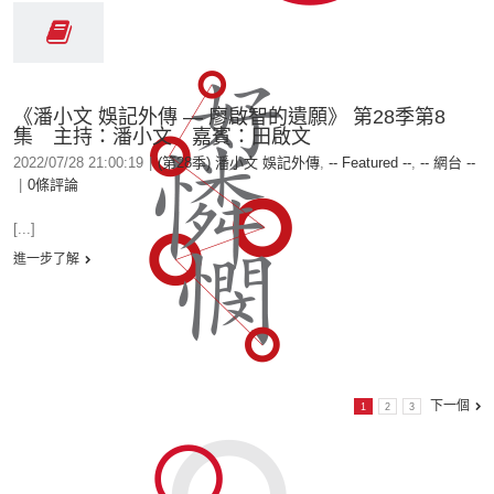
《潘小文 娛記外傳 — 廖啟智的遺願》 第28季第8
集 主持：潘小文 嘉賓：田啟文
2022/07/28 21:00:19
|
(第28季) 潘小文 娛記外傳
,
-- Featured --
,
-- 網台 --
|
0條評論
[...]
進一步了解
下一個
1
2
3