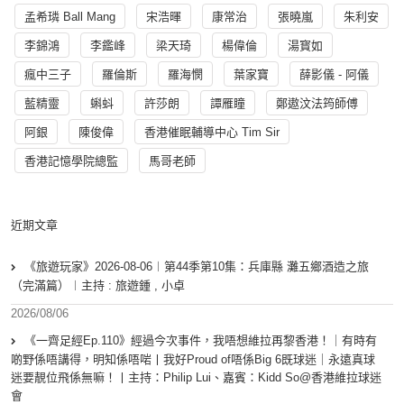
孟希璘 Ball Mang
宋浩暉
康常治
張曉嵐
朱利安
李錦鴻
李鑑峰
梁天琦
楊偉倫
湯寳如
瘋中三子
羅倫斯
羅海憫
葉家寶
薛影儀 - 阿儀
藍精靈
蝌蚪
許莎朗
譚雁瞳
鄭遨汶法筠師傅
阿銀
陳俊偉
香港催眠輔導中心 Tim Sir
香港記憶學院總監
馬哥老師
近期文章
《旅遊玩家》2026-08-06︱第44季第10集：兵庫縣 灘五鄉酒造之旅
（完滿篇）︱主持 : 旅遊鍾 , 小卓
2026/08/06
《一齊足經Ep.110》經過今次事件，我唔想維拉再黎香港！｜有時有
啲野係唔講得，明知係唔啱丨我好Proud of唔係Big 6既球迷｜永遠真球
迷要靚位飛係無嘛！丨主持：Philip Lui、嘉賓：Kidd So@香港維拉球迷
會