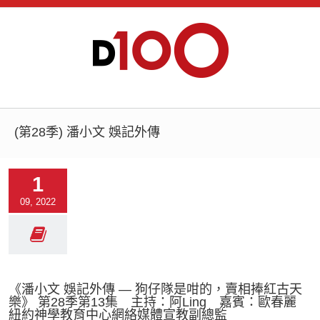
(第28季) 潘小文 娛記外傳
1
09, 2022
《潘小文 娛記外傳 — 狗仔隊是咁的，賣相捧紅古天
樂》 第28季第13集 主持：阿Ling 嘉賓：歐春麗
紐約神學教育中心網絡媒體宣教副總監