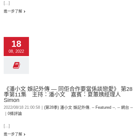
[...]
進一步了解
18
08, 2022
《潘小文 娛記外傳 — 同佢合作要當係談戀愛》 第28
季第11集 主持：潘小文 嘉賓：夏蕙姨經理人
Simon
2022/08/18 21:00:58
|
(第28季) 潘小文 娛記外傳
,
-- Featured --
,
-- 網台 --
|
0條評論
[...]
進一步了解