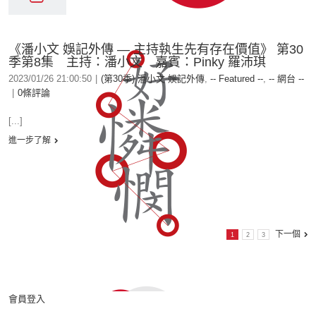
《潘小文 娛記外傳 — 主持執生先有存在價值》 第30
季第8集 主持：潘小文 嘉賓：Pinky 羅沛琪
2023/01/26 21:00:50
|
(第30季) 潘小文 娛記外傳
,
-- Featured --
,
-- 網台 --
|
0條評論
[...]
進一步了解
下一個
1
2
3
會員登入