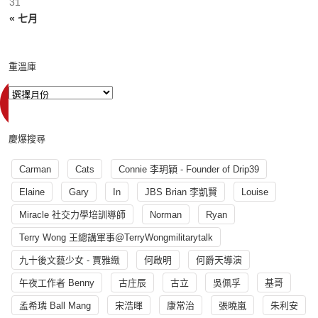
31
« 七月
重溫庫
慶爆搜尋
Carman
Cats
Connie 李玥穎 - Founder of Drip39
Elaine
Gary
In
JBS Brian 李凱賢
Louise
Miracle 社交力學培訓導師
Norman
Ryan
Terry Wong 王總講軍事@TerryWongmilitarytalk
九十後文藝少女 - 賈雅緻
何啟明
何爵天導演
午夜工作者 Benny
古庄辰
古立
吳佩孚
基哥
孟希璘 Ball Mang
宋浩暉
康常治
張曉嵐
朱利安