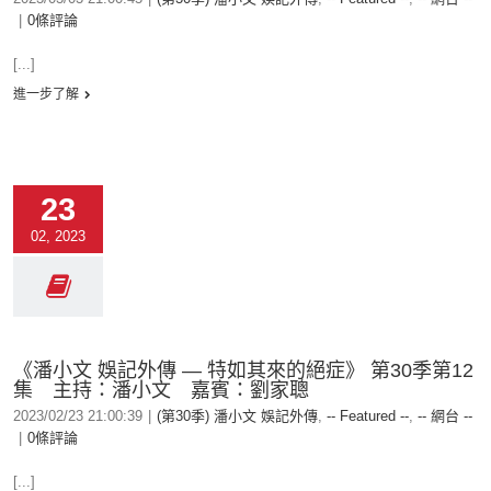
|
0條評論
[...]
進一步了解
23
02, 2023
《潘小文 娛記外傳 — 特如其來的絕症》 第30季第12
集 主持：潘小文 嘉賓：劉家聰
2023/02/23 21:00:39
|
(第30季) 潘小文 娛記外傳
,
-- Featured --
,
-- 網台 --
|
0條評論
[...]