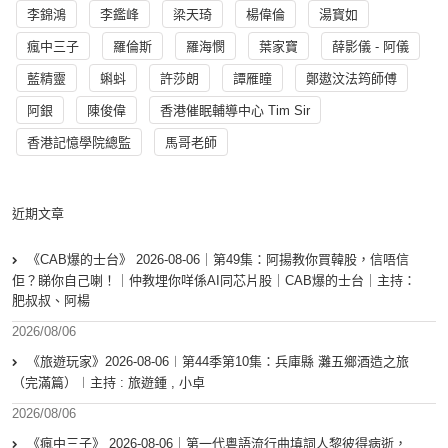
李錦鴻
李鑑峰
梁天琦
楊偉倫
湯寳如
瘋中三子
羅倫斯
羅海憫
葉家寶
薛影儀 - 阿儀
藍精靈
蝌蚪
許莎朗
譚雁瞳
鄭遨汶法筠師傅
阿銀
陳俊偉
香港催眠輔導中心 Tim Sir
香港記憶學院總監
馬哥老師
近期文章
《CAB爆的士台》 2026-08-06｜第49集：阿揚教你買韓股，信唔信
佢？睇你自己喇！｜仲教埋你咩係AI同芯片股｜CAB爆的士台｜主持：
肥叔叔、阿楊
2026/08/06
《旅遊玩家》2026-08-06︱第44季第10集：兵庫縣 灘五鄉酒造之旅
（完滿篇）︱主持 : 旅遊鍾 , 小卓
2026/08/06
《瘋中三子》 2026-08-06｜第一代粵語流行曲填詞人黎彼得病逝，