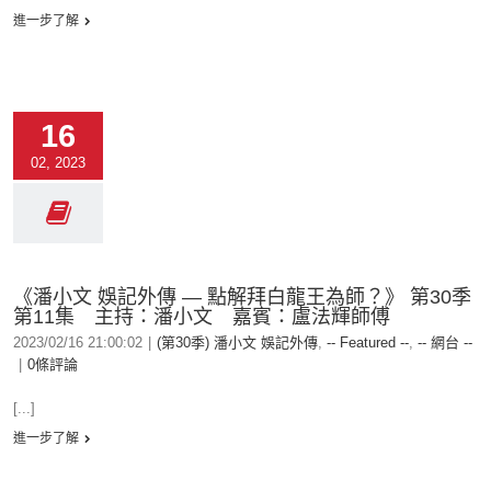
進一步了解
16
02, 2023
《潘小文 娛記外傳 — 點解拜白龍王為師？》 第30季
第11集 主持：潘小文 嘉賓：盧法輝師傅
2023/02/16 21:00:02
|
(第30季) 潘小文 娛記外傳
,
-- Featured --
,
-- 網台 --
|
0條評論
[...]
進一步了解