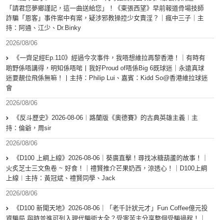
「請君您夢鄉謹記，這一曲送給您」！《東張西望》早前報道骨場技師
詐騙「恩客」事件案中有案，疑涉邪教操控少女賣淫？｜瘋中三子｜主
持：阿通、江少、Dr.Binky
2026/08/06
《一齊足經Ep.110》經過今次事件，我唔想維拉再黎香港！｜有時有
啲野係唔講得，明知係唔啱丨我好Proud of唔係Big 6既球迷｜永遠真球
迷要靚位飛係無嘛！丨主持：Philip Lui、嘉賓：Kidd So@香港維拉球迷
會
2026/08/06
《反斗歷史》2026-08-06︱路蘭版《奧德賽》的古典英雄主義︱主
持：倫爺，周sir
2026/08/06
《D100 上綱上線》2026-08-06｜葵廣直擊！尋找冰糖葫蘆的故事！｜
火炙芝士三文魚卷 ~ 好食！｜禮賢推介芒果奶西，涼透心！｜D100上綱
上線︱主持：黃冠斌、禮賢同學、Jack
2026/08/06
《D100 新聞天地》2026-08-06｜「老千計狀元才」Fun Coffee億元投
資騙局 與時並進可列入現代騙術大全？受害苦主分享整個受騙過程！｜