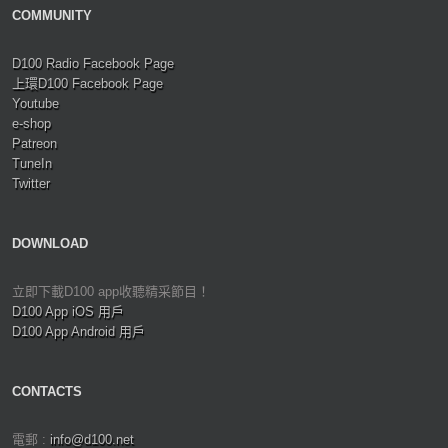
COMMUNITY
D100 Radio Facebook Page
上環D100 Facebook Page
Youtube
e-shop
Patreon
TuneIn
Twitter
DOWNLOAD
立即下載D100 app收聽精采節目！
D100 App iOS 用戶
D100 App Android 用戶
CONTACTS
電郵 :
info@d100.net