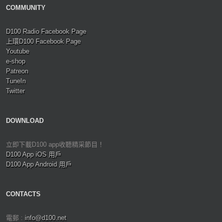
COMMUNITY
D100 Radio Facebook Page
上環D100 Facebook Page
Youtube
e-shop
Patreon
TuneIn
Twitter
DOWNLOAD
立即下載D100 app收聽精采節目！
D100 App iOS 用戶
D100 App Android 用戶
CONTACTS
電郵 :
info@d100.net