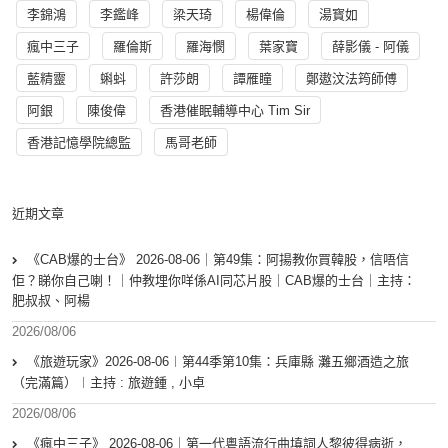
李錦鴻
李鑑峰
梁天琦
楊偉倫
湯寳如
瘋中三子
羅倫斯
羅海憫
葉家寶
薛影儀 - 阿儀
藍精靈
蝌蚪
許莎朗
譚雁瞳
鄭遨汶法筠師傅
阿銀
陳俊偉
香港催眠輔導中心 Tim Sir
香港記憶學院總監
馬哥老師
近期文章
《CAB爆的士台》 2026-08-06｜第49集：阿揚教你買韓股，信唔信
佢？睇你自己喇！｜仲教埋你咩係AI同芯片股｜CAB爆的士台｜主持：
肥叔叔、阿楊
2026/08/06
《旅遊玩家》2026-08-06︱第44季第10集：兵庫縣 灘五鄉酒造之旅
（完滿篇）︱主持 : 旅遊鍾 , 小卓
2026/08/06
《瘋中三子》 2026-08-06｜第一代粵語流行曲填詞人黎彼得病逝，