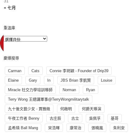
31
« 七月
重溫庫
慶爆搜尋
Carman
Cats
Connie 李玥穎 - Founder of Drip39
Elaine
Gary
In
JBS Brian 李凱賢
Louise
Miracle 社交力學培訓導師
Norman
Ryan
Terry Wong 王總講軍事@TerryWongmilitarytalk
九十後文藝少女 - 賈雅緻
何啟明
何爵天導演
午夜工作者 Benny
古庄辰
古立
吳佩孚
基哥
孟希璘 Ball Mang
宋浩暉
康常治
張曉嵐
朱利安