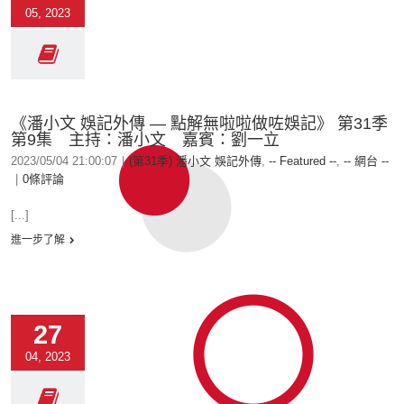
05, 2023
《潘小文 娛記外傳 — 點解無啦啦做咗娛記》 第31季
第9集 主持：潘小文 嘉賓：劉一立
2023/05/04 21:00:07
|
(第31季) 潘小文 娛記外傳
,
-- Featured --
,
-- 網台 --
|
0條評論
[...]
進一步了解
27
04, 2023