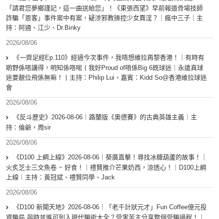
「請君您夢鄉謹記，這一曲送給您」！《東張西望》早前報道骨場技師
詐騙「恩客」事件案中有案，疑涉邪教操控少女賣淫？｜瘋中三子｜主
持：阿通、江少、Dr.Binky
2026/08/06
《一齊足經Ep.110》經過今次事件，我唔想維拉再黎香港！｜有時有
啲野係唔講得，明知係唔啱丨我好Proud of唔係Big 6既球迷｜永遠真球
迷要靚位飛係無嘛！丨主持：Philip Lui、嘉賓：Kidd So@香港維拉球迷
會
2026/08/06
《反斗歷史》2026-08-06︱路蘭版《奧德賽》的古典英雄主義︱主
持：倫爺，周sir
2026/08/06
《D100 上綱上線》2026-08-06｜葵廣直擊！尋找冰糖葫蘆的故事！｜
火炙芝士三文魚卷 ~ 好食！｜禮賢推介芒果奶西，涼透心！｜D100上綱
上線︱主持：黃冠斌、禮賢同學、Jack
2026/08/06
《D100 新聞天地》2026-08-06｜「老千計狀元才」Fun Coffee億元投
資騙局 與時並進可列入現代騙術大全？受害苦主分享整個受騙過程！｜