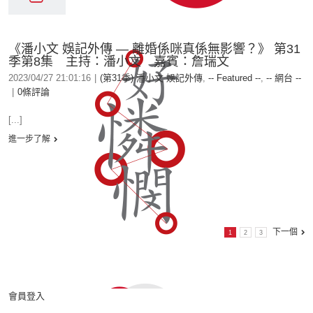
《潘小文 娛記外傳 — 離婚係咪真係無影響？》 第31
季第8集 主持：潘小文 嘉賓：詹瑞文
2023/04/27 21:01:16
|
(第31季) 潘小文 娛記外傳
,
-- Featured --
,
-- 網台 --
|
0條評論
[...]
進一步了解
下一個
1
2
3
會員登入