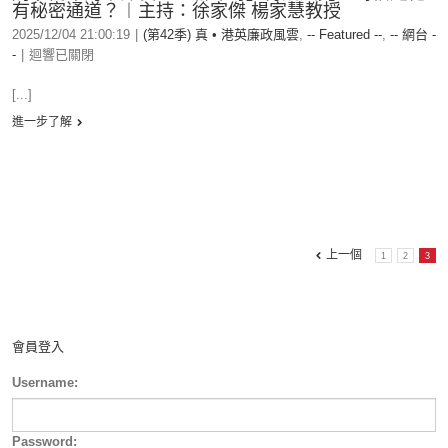
有秘密通道？︱主持：徐家傑 楊家慧教授
2025/12/04 21:00:19
|
(第42季) 真 • 港英廉政風雲
,
-- Featured --
,
-- 網台 -
-
|
迴響已關閉
[...]
進一步了解
上一個
1
2
3
會員登入
Username:
Password: