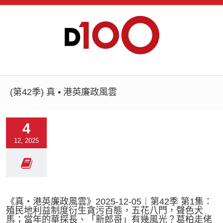
(第42季) 真 • 港英廉政風雲
4
12, 2025
《真‧港英廉政風雲》2025-12-05︱第42季 第1集：
殖民地利益制度衍生貪污百態，五花八門，聲色犬
馬；當年的華探長、「新郎哥」有幾風光？葛柏走佬