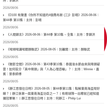
持：李錦洪
2026/08/06
《D100 有聲書《你所不知道的4個喬布斯 (三)》彭晴》2026-08-06︱
第44季 第10集︱主持：彭晴
2026/08/06
《人間錦言》2026-08-06︱第44季 第10集 – 全集︱主持：李錦洪
2026/08/06
《啱傾啱講啱聽顏聯武》2026-08-05︱別離開︱主持：顏聯武
2026/08/05
《魅影空間》2026-08-06︱第43季第10集：泰國潑水節由來與降頭疑
雲！如何區分「真中降頭」與「人為心理恐嚇」？︱主持：Winnie，嘉
賓：景泰師傅
2026/08/05
《靜江思憶往日時》2026-08-05｜第44季第11集｜點解東南海盃咁好
睇？丨靜江係第一屆東南海盃功臣之一？丨有啲球隊一出嚟就已經知道
攞冠軍喇！丨靜江思憶往日時丨主持：何靜江、Philip Lui
2026/08/05