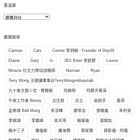
重溫庫
慶爆搜尋
Carman
Cats
Connie 李玥穎 - Founder of Drip39
Elaine
Gary
In
JBS Brian 李凱賢
Louise
Miracle 社交力學培訓導師
Norman
Ryan
Terry Wong 王總講軍事@TerryWongmilitarytalk
九十後文藝少女 - 賈雅緻
何啟明
何爵天導演
午夜工作者 Benny
古庄辰
古立
吳佩孚
基哥
孟希璘 Ball Mang
宋浩暉
康常治
張曉嵐
朱利安
李錦鴻
李鑑峰
梁天琦
楊偉倫
湯寳如
瘋中三子
羅倫斯
羅海憫
葉家寶
薛影儀 - 阿儀