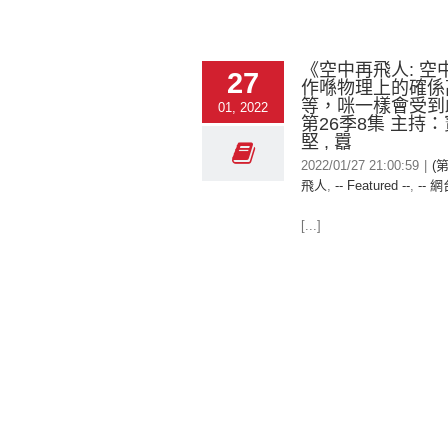
《空中再飛人: 空
27
作喺物理上的確係
等，咪一樣會受到
01, 2022
第26季8集 主持：寶
堅 , 囂
2022/01/27 21:00:59
|
(
飛人
,
-- Featured --
,
-- 網
[...]