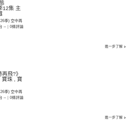
態
6季12集 主
囂
第26季) 空中再
台 --
|
0條評論
進一步了解
時再飛?》
寶珠 , 寶
第26季) 空中再
台 --
|
0條評論
進一步了解