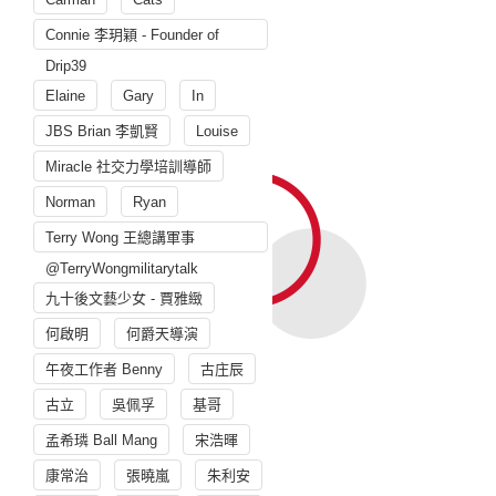
Connie 李玥穎 - Founder of
Drip39
Elaine
Gary
In
JBS Brian 李凱賢
Louise
Miracle 社交力學培訓導師
Norman
Ryan
Terry Wong 王總講軍事
@TerryWongmilitarytalk
九十後文藝少女 - 賈雅緻
何啟明
何爵天導演
午夜工作者 Benny
古庄辰
古立
吳佩孚
基哥
孟希璘 Ball Mang
宋浩暉
康常治
張曉嵐
朱利安