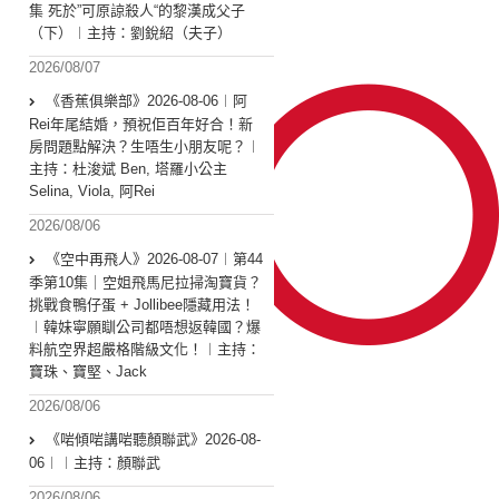
集 死於”可原諒殺人“的黎漢成父子
（下）︱主持：劉銳紹（夫子）
2026/08/07
《香蕉俱樂部》2026-08-06︱阿
Rei年尾結婚，預祝佢百年好合！新
房問題點解決？生唔生小朋友呢？︱
主持：杜浚斌 Ben, 塔羅小公主
Selina, Viola, 阿Rei
2026/08/06
《空中再飛人》2026-08-07︱第44
季第10集｜空姐飛馬尼拉掃淘寶貨？
挑戰食鴨仔蛋 + Jollibee隱藏用法！
︱韓妹寧願瞓公司都唔想返韓國？爆
料航空界超嚴格階級文化！︱主持：
寶珠、寶堅、Jack
2026/08/06
《啱傾啱講啱聽顏聯武》2026-08-
06︱︱主持：顏聯武
2026/08/06