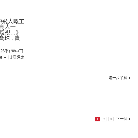
中飛人嘅工
高人一
歧視…》
珠 , 寶
第26季) 空中再
台 --
|
1條評論
進一步了解
下一個
1
2
3