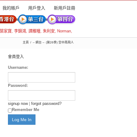
我的賬戶
用戶登入
新用戶註冊
葉家寶
,
李錦鴻
,
譚雁瞳
,
朱利安
,
Norman
,
主頁
-- 網台 --
(第26季) 空中再飛人
會員登入
Username:
Password:
signup now
|
forgot password?
Remember Me