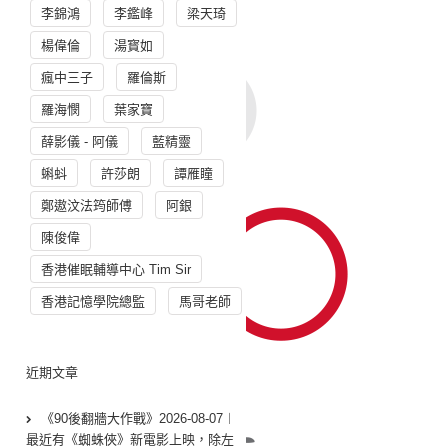
李錦鴻
李鑑峰
梁天琦
楊偉倫
湯寳如
瘋中三子
羅倫斯
羅海憫
葉家寶
薛影儀 - 阿儀
藍精靈
蝌蚪
許莎朗
譚雁瞳
鄭遨汶法筠師傅
阿銀
陳俊偉
香港催眠輔導中心 Tim Sir
香港記憶學院總監
馬哥老師
近期文章
《90後翻牆大作戰》2026-08-07︱
最近有《蜘蛛俠》新電影上映，除左