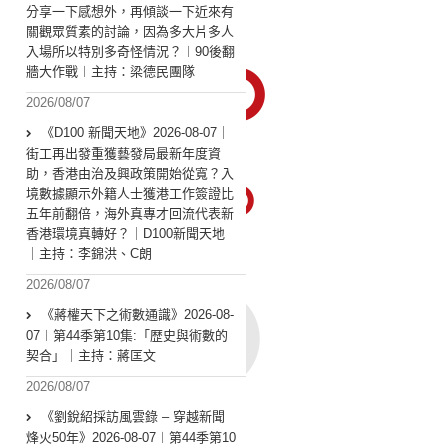
分享一下感想外，再傾談一下近來有
關觀眾質素的討論，因為多大片多人
入場所以特別多奇怪情況？︱90後翻
牆大作戰︱主持：梁德民團隊
2026/08/07
《D100 新聞天地》2026-08-07｜
街工再出發重獲藝發局最新年度資
助，香港由治及興政策開始從寬？入
境數據顯示外籍人士獲港工作簽證比
五年前翻倍，海外真專才回流代表新
香港環境真轉好？｜D100新聞天地
｜主持：李錦洪、C朗
2026/08/07
《蔣權天下之術數通識》2026-08-
07︱第44季第10集:「歴史與術數的
契合」｜主持：蔣匡文
2026/08/07
《劉銳紹採訪風雲錄 – 穿越新聞
烽火50年》2026-08-07︱第44季第10