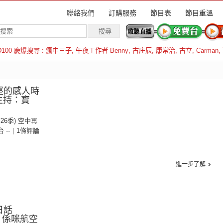
聯絡我們
訂購服務
節目表
節目重溫
D100 慶爆搜尋 :
瘋中三子
,
午夜工作者 Benny
,
古庄辰
,
康常治
,
古立
,
Carman
,
羅倫斯
堅的感人時
 主持：寶
第26季) 空中再
台 --
|
1條評論
進一步了解
日話
ing！係咪航空