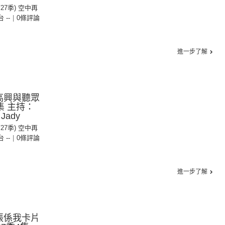
第27季) 空中再
台 --
|
0條評論
進一步了解
高興與聽眾
集 主持：
ady
第27季) 空中再
台 --
|
0條評論
進一步了解
張係我卡片