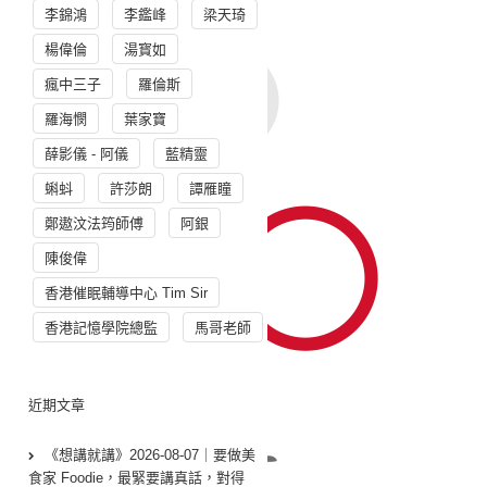
李錦鴻
李鑑峰
梁天琦
楊偉倫
湯寳如
瘋中三子
羅倫斯
羅海憫
葉家寶
薛影儀 - 阿儀
藍精靈
蝌蚪
許莎朗
譚雁瞳
鄭遨汶法筠師傅
阿銀
陳俊偉
香港催眠輔導中心 Tim Sir
香港記憶學院總監
馬哥老師
近期文章
《想講就講》2026-08-07｜要做美
食家 Foodie，最緊要講真話，對得