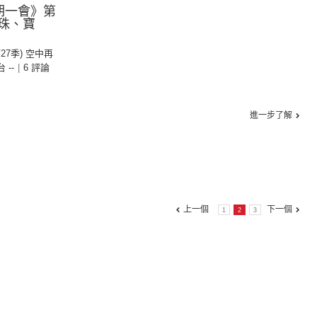
期一會》第
寶珠、寶
第27季) 空中再
台 --
|
6 評論
進一步了解
上一個
下一個
1
2
3