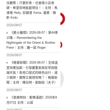
住觀眾；只要好食，也會撐小店食
肆，希望佢哋能捱得住！｜主持：馬
溱禧 Heily, 莊韻澄 Xenia, 嘉賓：雅
軒 Kinki
2026/08/07
《爵士鍾情》2026-08-07︱第44季
10集 – Remembering the
Nightingale of the Orient & Brother
Peter︱主持：鍾一諾 Roger
2026/08/07
《晚餐新聞》2026-08-07｜全球溫
室效應加劇，引發嚴重氣候反常與極
端天氣！各地口號式的綠色出行、減
少碳排，實際又做得到嗎？｜晚餐新
聞｜主持：陳珏明、劉銳紹（夫子）
2026/08/07
《恩典時刻：聖樂漫遊》2026年8
月07日 主持：以諾