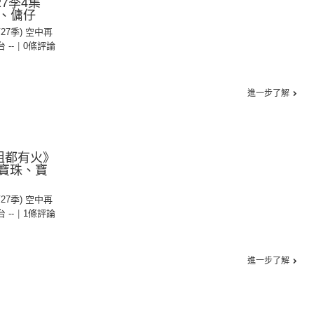
27季4集
、傭仔
第27季) 空中再
台 --
|
0條評論
進一步了解
姐都有火》
：寶珠、寶
第27季) 空中再
台 --
|
1條評論
進一步了解