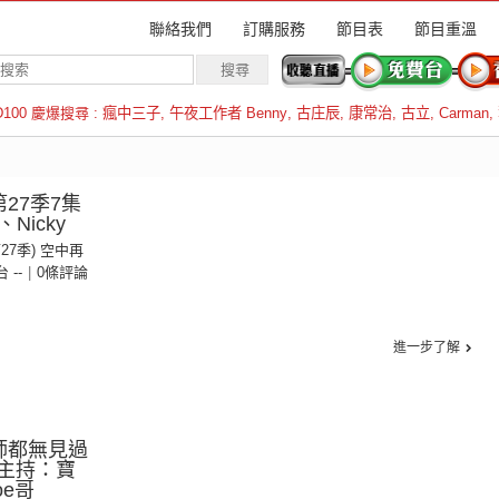
聯絡我們
訂購服務
節目表
節目重溫
D100 慶爆搜尋 :
瘋中三子
,
午夜工作者 Benny
,
古庄辰
,
康常治
,
古立
,
Carman
,
羅倫斯
27季7集
Nicky
第27季) 空中再
台 --
|
0條評論
進一步了解
師都無見過
 主持：寶
oe哥