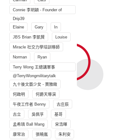
Connie 李玥穎 - Founder of
Drip39
Elaine
Gary
In
JBS Brian 李凱賢
Louise
Miracle 社交力學培訓導師
Norman
Ryan
Terry Wong 王總講軍事
@TerryWongmilitarytalk
九十後文藝少女 - 賈雅緻
何啟明
何爵天導演
午夜工作者 Benny
古庄辰
古立
吳佩孚
基哥
孟希璘 Ball Mang
宋浩暉
康常治
張曉嵐
朱利安