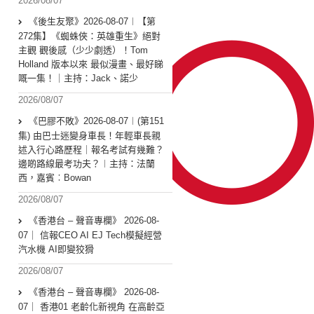
2026/08/07
《後生友聚》2026-08-07︱【第
272集】《蜘蛛俠：英雄重生》絕對
主觀 觀後感（少少劇透）！Tom
Holland 版本以來 最似漫畫、最好睇
嘅一集！｜主持：Jack、諾少
2026/08/07
《巴膠不敗》2026-08-07︱(第151
集) 由巴士迷變身車長！年輕車長親
述入行心路歷程｜報名考試有幾難？
邊啲路線最考功夫？︱主持：法蘭
西，嘉賓︰Bowan
2026/08/07
《香港台 – 聲音專欄》 2026-08-
07｜ 信報CEO AI EJ Tech模擬經營
汽水機 AI即變狡猾
2026/08/07
《香港台 – 聲音專欄》 2026-08-
07｜ 香港01 老齡化新視角 在高齡亞