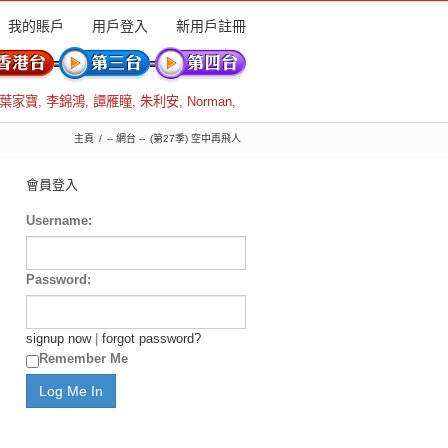
我的賬戶
用戶登入
新用戶註冊
葉家寶
,
李錦鴻
,
譚雁瞳
,
朱利安
,
Norman
,
主頁
-- 網台 --
(第27季) 空中再飛人
會員登入
Username:
Password:
signup now
|
forgot password?
Remember Me