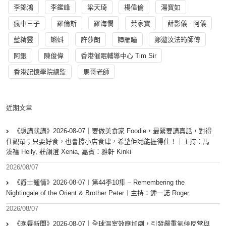
李錦鴻
李鑑峰
梁天琦
楊偉倫
湯寳如
瘋中三子
羅倫斯
羅海憫
葉家寶
薛影儀 - 阿儀
藍精靈
蝌蚪
許莎朗
譚雁瞳
鄭遨汶法筠師傅
阿銀
陳俊偉
香港催眠輔導中心 Tim Sir
香港記憶學院總監
馬哥老師
近期文章
《想講就講》2026-08-07｜要做美食家 Foodie，最緊要講真話，對得
住觀眾；只要好食，也會撐小店食肆，希望佢哋能捱得住！｜主持：馬
溱禧 Heily, 莊韻澄 Xenia, 嘉賓：雅軒 Kinki
2026/08/07
《爵士鍾情》2026-08-07︱第44季10集 – Remembering the
Nightingale of the Orient & Brother Peter︱主持：鍾一諾 Roger
2026/08/07
《晚餐新聞》2026-08-07｜全球溫室效應加劇，引發嚴重氣候反常與