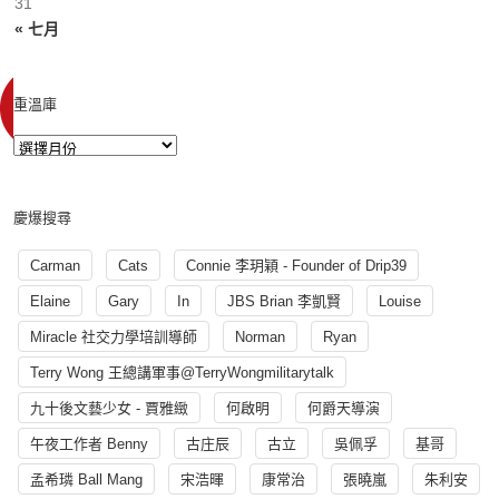
31
« 七月
重溫庫
慶爆搜尋
Carman
Cats
Connie 李玥穎 - Founder of Drip39
Elaine
Gary
In
JBS Brian 李凱賢
Louise
Miracle 社交力學培訓導師
Norman
Ryan
Terry Wong 王總講軍事@TerryWongmilitarytalk
九十後文藝少女 - 賈雅緻
何啟明
何爵天導演
午夜工作者 Benny
古庄辰
古立
吳佩孚
基哥
孟希璘 Ball Mang
宋浩暉
康常治
張曉嵐
朱利安