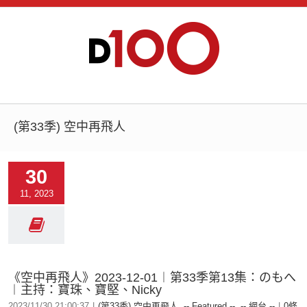
(第33季) 空中再飛人
30
11, 2023
《空中再飛人》2023-12-01︱第33季第13集：のもへ
︱主持：寶珠、寶堅、Nicky
2023/11/30 21:00:37
|
(第33季) 空中再飛人
,
-- Featured --
,
-- 網台 --
|
0條