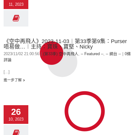
11, 2023
《空中再飛人》2023-11-03︱第33季第9集：Purser
唔易做…︱主持：寶珠、寶堅、Nicky
2023/11/02 21:00:56
|
(第33季) 空中再飛人
,
-- Featured --
,
-- 網台 --
|
0條
評論
[...]
進一步了解
26
10, 2023