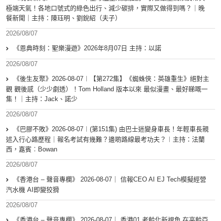
極端天氣！各地口號式的綠色出行、減少碳排，實際又做得到嗎？｜晚
餐新聞｜主持：陳珏明、劉銳紹（夫子）
2026/08/07
《恩典時刻：聖樂漫遊》2026年8月07日 主持：以諾
2026/08/07
《後生友聚》2026-08-07︱【第272集】《蜘蛛俠：英雄重生》絕對主
觀 觀後感（少少劇透）！Tom Holland 版本以來 最似漫畫、最好睇嘅一
集！｜主持：Jack、諾少
2026/08/07
《巴膠不敗》2026-08-07︱(第151集) 由巴士迷變身車長！年輕車長親
述入行心路歷程｜報名考試有幾難？邊啲路線最考功夫？︱主持：法蘭
西，嘉賓︰Bowan
2026/08/07
《香港台 – 聲音專欄》 2026-08-07｜ 信報CEO AI EJ Tech模擬經營
汽水機 AI即變狡猾
2026/08/07
《香港台 – 聲音專欄》 2026-08-07｜ 香港01 老齡化新視角 在高齡亞