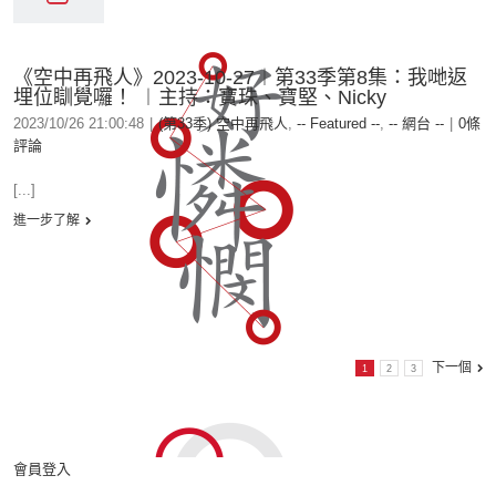
《空中再飛人》2023-10-27︱第33季第8集：我哋返
埋位瞓覺囉！ ︱主持：寶珠、寶堅、Nicky
2023/10/26 21:00:48
|
(第33季) 空中再飛人
,
-- Featured --
,
-- 網台 --
|
0條
評論
[...]
進一步了解
下一個
1
2
3
會員登入