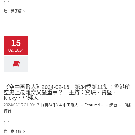
[...]
進一步了解
15
02, 2024
《空中再飛人》2024-02-16︱第34季第11集：香港航
空史上最離奇又嚴重事？︱主持：寶珠、寶堅、
Nicky、小矮人
2024/02/15 21:00:17
|
(第34季) 空中再飛人
,
-- Featured --
,
-- 網台 --
|
0條
評論
[...]
進一步了解