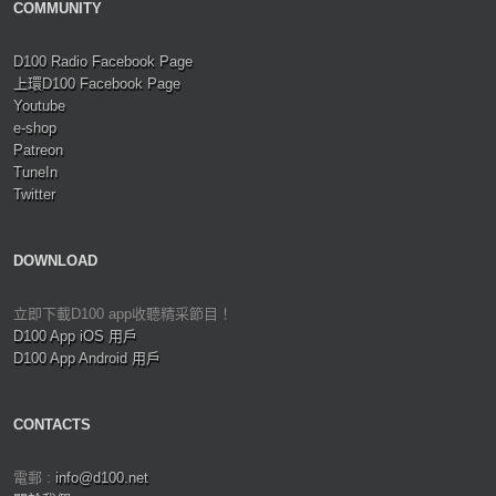
COMMUNITY
D100 Radio Facebook Page
上環D100 Facebook Page
Youtube
e-shop
Patreon
TuneIn
Twitter
DOWNLOAD
立即下載D100 app收聽精采節目！
D100 App iOS 用戶
D100 App Android 用戶
CONTACTS
電郵 :
info@d100.net