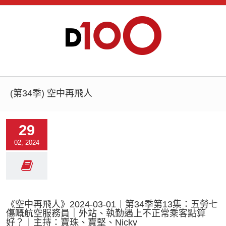
(第34季) 空中再飛人
29
02, 2024
《空中再飛人》2024-03-01︱第34季第13集：五勞七
傷嘅航空服務員｜外站、執勤遇上不正常乘客點算
好？︱主持：寶珠、寶堅、Nicky