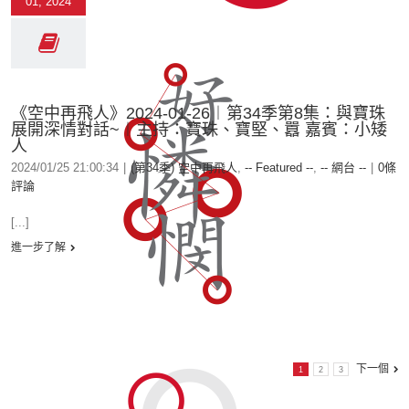
01, 2024
《空中再飛人》2024-01-26︱第34季第8集：與寶珠
展開深情對話~︱主持：寶珠、寶堅、囂 嘉賓：小矮
人
2024/01/25 21:00:34
|
(第34季) 空中再飛人
,
-- Featured --
,
-- 網台 --
|
0條
評論
[...]
進一步了解
下一個
1
2
3