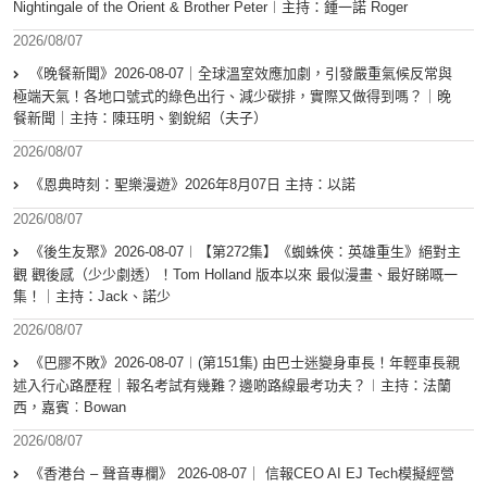
Nightingale of the Orient & Brother Peter︱主持：鍾一諾 Roger
2026/08/07
《晚餐新聞》2026-08-07｜全球溫室效應加劇，引發嚴重氣候反常與
極端天氣！各地口號式的綠色出行、減少碳排，實際又做得到嗎？｜晚
餐新聞｜主持：陳珏明、劉銳紹（夫子）
2026/08/07
《恩典時刻：聖樂漫遊》2026年8月07日 主持：以諾
2026/08/07
《後生友聚》2026-08-07︱【第272集】《蜘蛛俠：英雄重生》絕對主
觀 觀後感（少少劇透）！Tom Holland 版本以來 最似漫畫、最好睇嘅一
集！｜主持：Jack、諾少
2026/08/07
《巴膠不敗》2026-08-07︱(第151集) 由巴士迷變身車長！年輕車長親
述入行心路歷程｜報名考試有幾難？邊啲路線最考功夫？︱主持：法蘭
西，嘉賓︰Bowan
2026/08/07
《香港台 – 聲音專欄》 2026-08-07｜ 信報CEO AI EJ Tech模擬經營