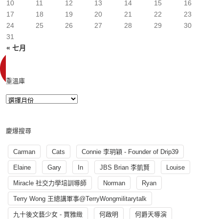
10
11
12
13
14
15
16
17
18
19
20
21
22
23
24
25
26
27
28
29
30
31
« 七月
重溫庫
慶爆搜尋
Carman
Cats
Connie 李玥穎 - Founder of Drip39
Elaine
Gary
In
JBS Brian 李凱賢
Louise
Miracle 社交力學培訓導師
Norman
Ryan
Terry Wong 王總講軍事@TerryWongmilitarytalk
九十後文藝少女 - 賈雅緻
何啟明
何爵天導演