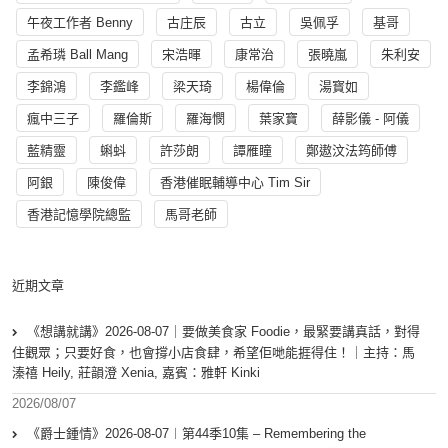
午夜工作者 Benny
古庄辰
古立
吳佩孚
基哥
孟希璘 Ball Mang
宋浩暉
康常治
張曉嵐
朱利安
李錦鴻
李鑑峰
梁天琦
楊偉倫
湯寳如
瘋中三子
羅倫斯
羅海憫
葉家寶
薛影儀 - 阿儀
藍精靈
蝌蚪
許莎朗
譚雁瞳
鄭遨汶法筠師傅
阿銀
陳俊偉
香港催眠輔導中心 Tim Sir
香港記憶學院總監
馬哥老師
近期文章
《想講就講》2026-08-07｜要做美食家 Foodie，最緊要講真話，對得
住觀眾；只要好食，也會撐小店食肆，希望佢哋能捱得住！｜主持：馬
溱禧 Heily, 莊韻澄 Xenia, 嘉賓：雅軒 Kinki
2026/08/07
《爵士鍾情》2026-08-07︱第44季10集 – Remembering the