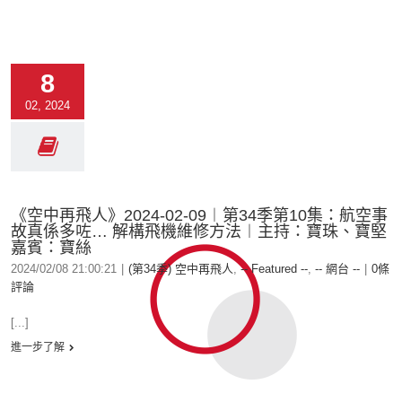
8
02, 2024
《空中再飛人》2024-02-09︱第34季第10集：航空事
故真係多咗… 解構飛機維修方法︱主持：寶珠、寶堅
嘉賓：寶絲
2024/02/08 21:00:21
|
(第34季) 空中再飛人
,
-- Featured --
,
-- 網台 --
|
0條
評論
[...]
進一步了解