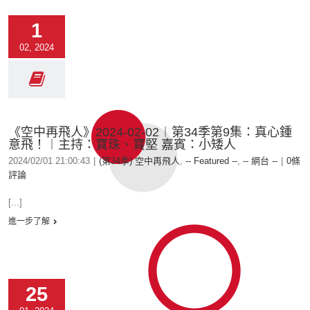
1
02, 2024
《空中再飛人》2024-02-02︱第34季第9集：真心鍾
意飛！︱主持：寶珠、寶堅 嘉賓：小矮人
2024/02/01 21:00:43
|
(第34季) 空中再飛人
,
-- Featured --
,
-- 網台 --
|
0條
評論
[...]
進一步了解
25