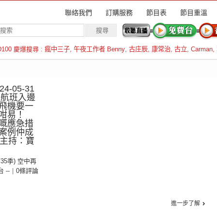
聯絡我們
訂購服務
節目表
節目重溫
D100 慶爆搜尋 :
瘋中三子
,
午夜工作者 Benny
,
古庄辰
,
康常治
,
古立
,
Carman
,
羅倫斯
-05-31
：航班入邊
飛機要一
咁易！
嘅應急措
案例仲成
︱主持：寶
第35季) 空中再
台 --
|
0條評論
進一步了解