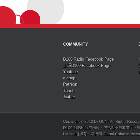
COMMUNITY
D100 Radio Facebook Page
上環D100 Facebook Page
Youtube
e-shop
Patreon
TuneIn
Twitter
Copyright © 2013 by GCN | All Rights Reser
D100 網站所載的內容，包括但不限於文字、照片
Limited所擁有。除得到 Global Chinese N