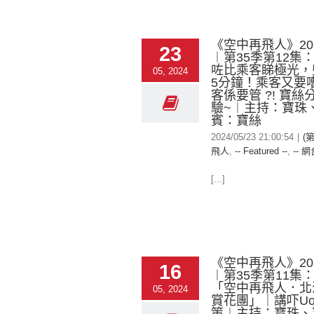
《空中再飛人》2024
23
︱第35季第12集
咗比乘客睇極光，兜
05, 2024
5分鐘！乘客又要
客係要管 ?! 寶
驗~︱主持：寶珠
賓：寶絲
2024/05/23 21:00:54
|
(
飛人
,
-- Featured --
,
-- 網
[...]
《空中再飛人》2024
16
︱第35季第11集
「空中再飛人．北
05, 2024
賞花團」｜講吓Uo
策︱主持：寶珠、