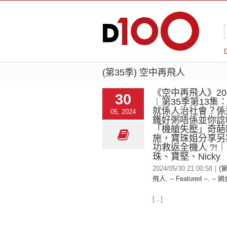
(第35季) 空中再飛人
《空中再飛人》2024
30
︱第35季第13集
就係人治社會？係
05, 2024
鑊好粥唔係並你諗
「機艙失壓」奇葩
施，寶珠姐分享另
功救返全機人 ?!
珠、寶堅、Nicky
2024/05/30 21:00:58
|
(
飛人
,
-- Featured --
,
-- 網
[...]