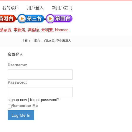
我的賬戶
用戶登入
新用戶註冊
葉家寶
,
李錦鴻
,
譚雁瞳
,
朱利安
,
Norman
,
主頁
-- 網台 --
(第35季) 空中再飛人
會員登入
Username:
Password:
signup now
|
forgot password?
Remember Me