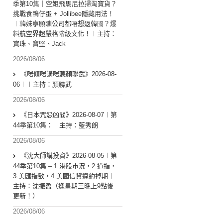
季第10集｜空姐飛馬尼拉掃淘寶貨？
挑戰食鴨仔蛋 + Jollibee隱藏用法！
︱韓妹寧願瞓公司都唔想返韓國？爆
料航空界超嚴格階級文化！︱主持：
寶珠、寶堅、Jack
2026/08/06
《啱傾啱講啱聽顏聯武》2026-08-
06︱︱主持：顏聯武
2026/08/06
《日本咒怨凶間》2026-08-07︱第
44季第10集：︱主持：藍秀朗
2026/08/06
《沈大師講投資》2026-08-05︱第
44季第10集 – 1.港股市況，2.道指，
3.美匯指數，4.美國信貸違約掉期︱
主持：沈振盈（逢星期三晚上9點後
更新！）
2026/08/06