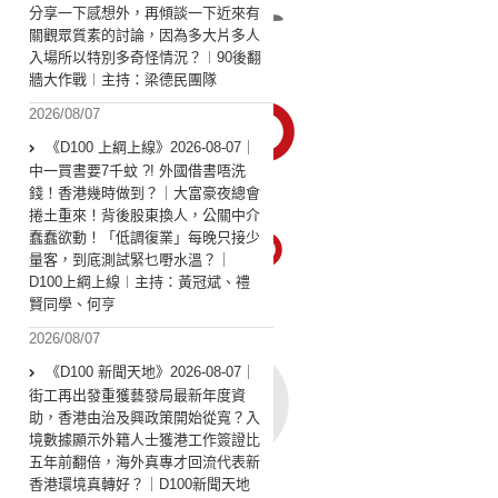
分享一下感想外，再傾談一下近來有
關觀眾質素的討論，因為多大片多人
入場所以特別多奇怪情況？︱90後翻
牆大作戰︱主持：梁德民團隊
2026/08/07
《D100 上綱上線》2026-08-07｜
中一買書要7千蚊 ?! 外國借書唔洗
錢！香港幾時做到？｜大富豪夜總會
捲土重來！背後股東換人，公關中介
蠢蠢欲動！「低調復業」每晚只接少
量客，到底測試緊乜嘢水溫？｜
D100上綱上線︱主持：黃冠斌、禮
賢同學、何亨
2026/08/07
《D100 新聞天地》2026-08-07｜
街工再出發重獲藝發局最新年度資
助，香港由治及興政策開始從寬？入
境數據顯示外籍人士獲港工作簽證比
五年前翻倍，海外真專才回流代表新
香港環境真轉好？｜D100新聞天地