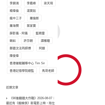
李錦鴻
李鑑峰
梁天琦
楊偉倫
湯寳如
瘋中三子
羅倫斯
羅海憫
葉家寶
薛影儀 - 阿儀
藍精靈
蝌蚪
許莎朗
譚雁瞳
鄭遨汶法筠師傅
阿銀
陳俊偉
香港催眠輔導中心 Tim Sir
香港記憶學院總監
馬哥老師
近期文章
《90後翻牆大作戰》2026-08-07︱
最近有《蜘蛛俠》新電影上映，除左