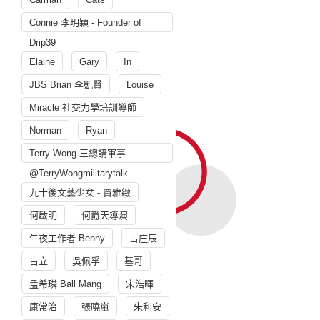
Connie 李玥穎 - Founder of
Drip39
Elaine
Gary
In
JBS Brian 李凱賢
Louise
Miracle 社交力學培訓導師
Norman
Ryan
Terry Wong 王總講軍事
@TerryWongmilitarytalk
九十後文藝少女 - 賈雅緻
何啟明
何爵天導演
午夜工作者 Benny
古庄辰
古立
吳佩孚
基哥
孟希璘 Ball Mang
宋浩暉
康常治
張曉嵐
朱利安