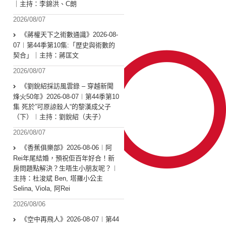
｜主持：李錦洪、C朗
2026/08/07
《蔣權天下之術數通識》2026-08-
07︱第44季第10集:「歴史與術數的
契合」｜主持：蔣匡文
2026/08/07
《劉銳紹採訪風雲錄 – 穿越新聞
烽火50年》2026-08-07︱第44季第10
集 死於”可原諒殺人“的黎漢成父子
（下）︱主持：劉銳紹（夫子）
2026/08/07
《香蕉俱樂部》2026-08-06︱阿
Rei年尾結婚，預祝佢百年好合！新
房問題點解決？生唔生小朋友呢？︱
主持：杜浚斌 Ben, 塔羅小公主
Selina, Viola, 阿Rei
2026/08/06
《空中再飛人》2026-08-07︱第44