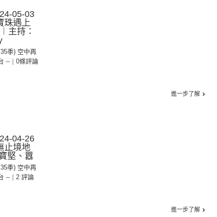
-05-03
寶珠遇上
!︱主持：
y
第35季) 空中再
台 --
|
0條評論
進一步了解
-04-26
無止境地
寶堅、囂
第35季) 空中再
台 --
|
2 評論
進一步了解