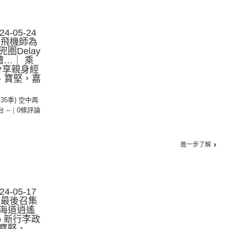
-05-24
：飛機師為
圈Delay
嘈…｜ 乘
絲分享親身經
、寶堅，嘉
第35季) 空中再
台 --
|
0條評論
進一步了解
-05-17
：最後召集
海道逍遙
 新行李政
寶堅、