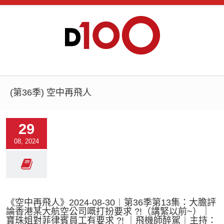
(第36季) 空中再飛人
29
08, 2024
《空中再飛人》2024-08-30︱第36季第13集：大膽評
論香港某大航空公司嘅打扮要求 ?!（講緊以前~）｜
寶珠姐對菲律賓員工有要求 ?! ｜飛機師醉駕︱主持：