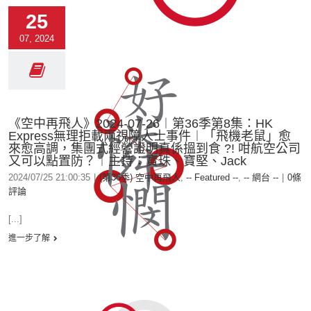
25
07, 2024
《空中再飛人》2024-07-26︱第36季第8集：HK
Express無理拒載兩視障人士事件︱「飛機老鼠」愈
來愈高調，集團式經營證明真係搵到食 ?! 咁航空公司
又可以點置防？︱主持：寶珠、寶堅、Jack
2024/07/25 21:00:35
|
(第36季) 空中再飛人
,
-- Featured --
,
-- 網台 --
|
0條
評論
[...]
進一步了解