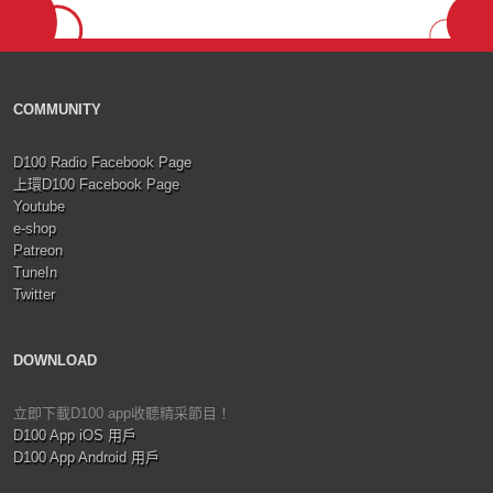
COMMUNITY
D100 Radio Facebook Page
上環D100 Facebook Page
Youtube
e-shop
Patreon
TuneIn
Twitter
DOWNLOAD
立即下載D100 app收聽精采節目！
D100 App iOS 用戶
D100 App Android 用戶