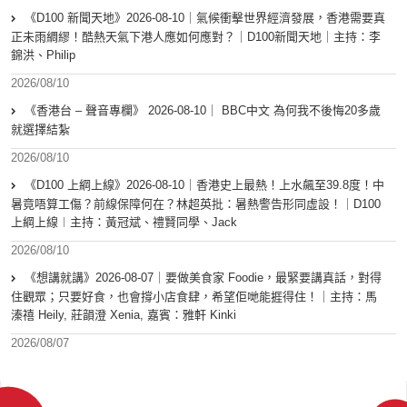
《D100 新聞天地》2026-08-10｜氣候衝擊世界經濟發展，香港需要真
正未雨綢繆！酷熱天氣下港人應如何應對？｜D100新聞天地｜主持：李
錦洪、Philip
2026/08/10
《香港台 – 聲音專欄》 2026-08-10｜ BBC中文 為何我不後悔20多歲
就選擇結紮
2026/08/10
《D100 上綱上線》2026-08-10｜香港史上最熱！上水飆至39.8度！中
暑竟唔算工傷？前線保障何在？林超英批：暑熱警告形同虛設！｜D100
上綱上線︱主持：黃冠斌、禮賢同學、Jack
2026/08/10
《想講就講》2026-08-07｜要做美食家 Foodie，最緊要講真話，對得
住觀眾；只要好食，也會撐小店食肆，希望佢哋能捱得住！｜主持：馬
溱禧 Heily, 莊韻澄 Xenia, 嘉賓：雅軒 Kinki
2026/08/07