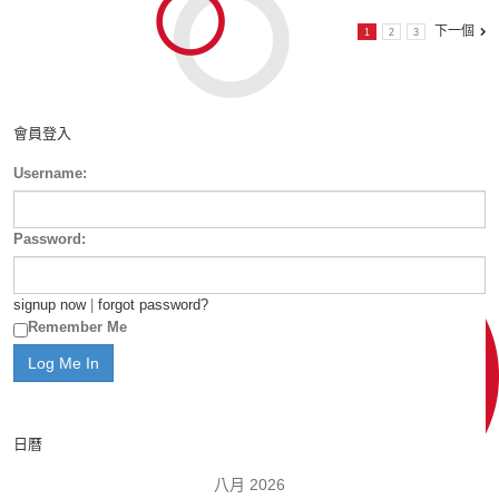
下一個
1
2
3
會員登入
Username:
Password:
signup now
|
forgot password?
Remember Me
日曆
八月 2026