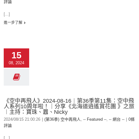
評論
[...]
進一步了解
15
08, 2024
《空中再飛人》2024-08-16︱第36季第11集：空中飛
人系列10周年啦！｜分享《北海道逍遙賞花團 》之旅
︱主持：寶珠、囂、Nicky
2024/08/15 21:00:26
|
(第36季) 空中再飛人
,
-- Featured --
,
-- 網台 --
|
0條
評論
[...]