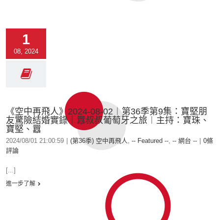
1
08, 2024
《空中再飛人》2024-08-02︱第36季第9集：寶堅朋
友驚險結婚實錄｜囂叔叔葡萄牙之旅︱主持：寶珠、
寶堅、囂
2024/08/01 21:00:59
|
(第36季) 空中再飛人
,
-- Featured --
,
-- 網台 --
|
0條
評論
[...]
進一步了解