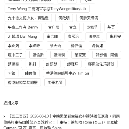
Terry Wong 王總講軍事@TerryWongmilitarytalk
九十後文藝少女 - 賈雅緻
何啟明
何爵天導演
午夜工作者 Benny
古庄辰
古立
吳佩孚
基哥
孟希璘 Ball Mang
宋浩暉
康常治
張曉嵐
朱利安
李錦鴻
李鑑峰
梁天琦
楊偉倫
湯寳如
瘋中三子
羅倫斯
羅海憫
葉家寶
薛影儀 - 阿儀
藍精靈
蝌蚪
許莎朗
譚雁瞳
鄭遨汶法筠師傅
阿銀
陳俊偉
香港催眠輔導中心 Tim Sir
香港記憶學院總監
馬哥老師
近期文章
《吾三吾四》2026-08-10｜今晚邀請到幸福女神連詩雅任嘉賓，同兩
位絲打主持圍爐談心事說近況！｜主持：徐加晴 Rona (吾三)，關嘉敏
Carman (吾四) 嘉賓：連詩雅 Shiga