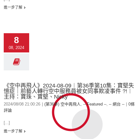
進一步了解
8
08, 2024
《空中再飛人》2024-08-09︱第36季第10集：寶堅失
憶症｜前藝人轉行空中服務員被女同事欺凌事件 ?!︱
主持：寶珠、寶堅、Nicky
2024/08/08 21:00:26
|
(第36季) 空中再飛人
,
-- Featured --
,
-- 網台 --
|
0條
評論
[...]
進一步了解