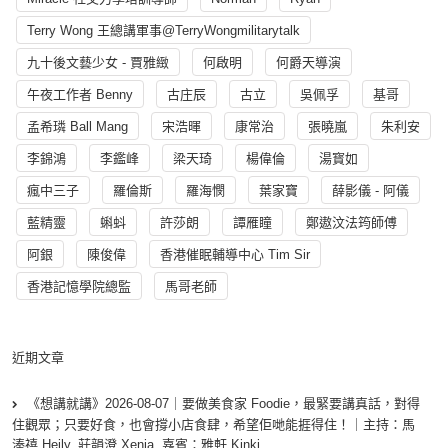
Terry Wong 王總講軍事@TerryWongmilitarytalk
九十後文藝少女 - 賈雅緻
何啟明
何爵天導演
午夜工作者 Benny
古庄辰
古立
吳佩孚
基哥
孟希璘 Ball Mang
宋浩暉
康常治
張曉嵐
朱利安
李錦鴻
李鑑峰
梁天琦
楊偉倫
湯寳如
瘋中三子
羅倫斯
羅海憫
葉家寶
薛影儀 - 阿儀
藍精靈
蝌蚪
許莎朗
譚雁瞳
鄭遨汶法筠師傅
阿銀
陳俊偉
香港催眠輔導中心 Tim Sir
香港記憶學院總監
馬哥老師
近期文章
《想講就講》2026-08-07｜要做美食家 Foodie，最緊要講真話，對得
住觀眾；只要好食，也會撐小店食肆，希望佢哋能捱得住！｜主持：馬
溱禧 Heily, 莊韻澄 Xenia, 嘉賓：雅軒 Kinki