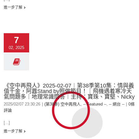
進一步了解
7
02, 2025
《空中再飛人》2025-02-07︱第38季第10集：情與義
值千金，阿囂Stand by照做節目！｜飛機遇着寒冷天
氣問題多｜地理常識問答︱主持：寶珠、寶堅、Nicky
2025/02/07 23:30:26
|
(第38季) 空中再飛人
,
-- Featured --
,
-- 網台 --
|
0條
評論
[...]
進一步了解