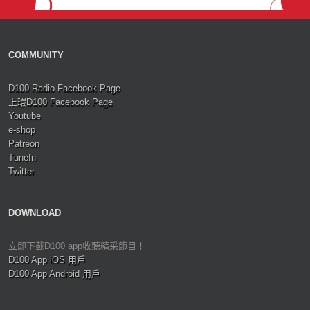
COMMUNITY
D100 Radio Facebook Page
上環D100 Facebook Page
Youtube
e-shop
Patreon
TuneIn
Twitter
DOWNLOAD
立即下載D100 app收聽精采節目！
D100 App iOS 用戶
D100 App Android 用戶