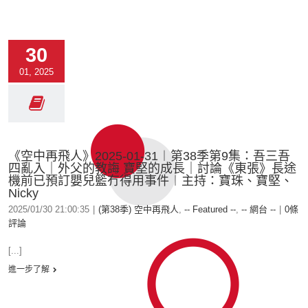
30
01, 2025
《空中再飛人》2025-01-31︱第38季第9集：吾三吾
四亂入｜外父的教誨 寶堅的成長｜討論《東張》長途
機前已預訂嬰兒籃冇得用事件︱主持：寶珠、寶堅、
Nicky
2025/01/30 21:00:35
|
(第38季) 空中再飛人
,
-- Featured --
,
-- 網台 --
|
0條
評論
[...]
進一步了解