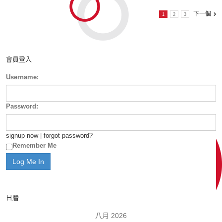
下一個
1
2
3
會員登入
Username:
Password:
signup now
|
forgot password?
Remember Me
日曆
八月 2026