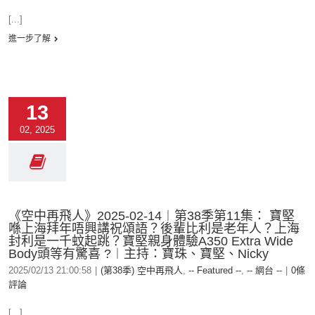
[...]
進一步了解
13
02, 2025
《空中再飛人》2025-02-14︱第38季第11集： 寶堅
喺上海拜年唔興講祝頌語？後輩比利是老年人？上海
封利是一千蚊起跳？寶堅親身體驗A350 Extra Wide
Body頭等有驚喜 ?︱主持：寶珠、寶堅、Nicky
2025/02/13 21:00:58
|
(第38季) 空中再飛人
,
-- Featured --
,
-- 網台 --
|
0條
評論
[...]