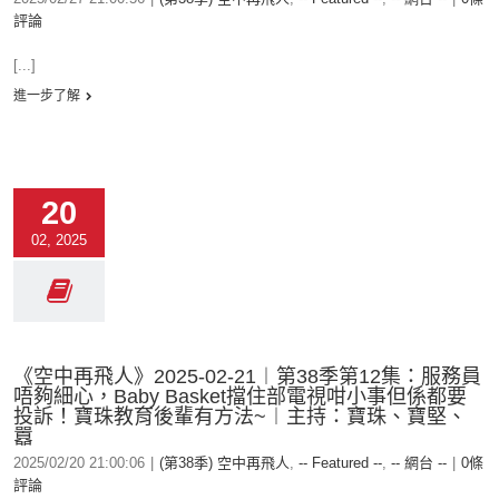
評論
[...]
進一步了解
20
02, 2025
《空中再飛人》2025-02-21︱第38季第12集：服務員
唔夠細心，Baby Basket擋住部電視咁小事但係都要
投訴！寶珠教育後輩有方法~︱主持：寶珠、寶堅、
囂
2025/02/20 21:00:06
|
(第38季) 空中再飛人
,
-- Featured --
,
-- 網台 --
|
0條
評論