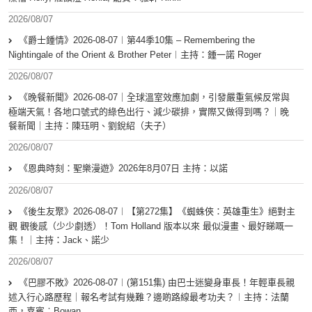
2026/08/07
《爵士鍾情》2026-08-07︱第44季10集 – Remembering the
Nightingale of the Orient & Brother Peter︱主持：鍾一諾 Roger
2026/08/07
《晚餐新聞》2026-08-07｜全球溫室效應加劇，引發嚴重氣候反常與
極端天氣！各地口號式的綠色出行、減少碳排，實際又做得到嗎？｜晚
餐新聞｜主持：陳珏明、劉銳紹（夫子）
2026/08/07
《恩典時刻：聖樂漫遊》2026年8月07日 主持：以諾
2026/08/07
《後生友聚》2026-08-07︱【第272集】《蜘蛛俠：英雄重生》絕對主
觀 觀後感（少少劇透）！Tom Holland 版本以來 最似漫畫、最好睇嘅一
集！｜主持：Jack、諾少
2026/08/07
《巴膠不敗》2026-08-07︱(第151集) 由巴士迷變身車長！年輕車長親
述入行心路歷程｜報名考試有幾難？邊啲路線最考功夫？︱主持：法蘭
西，嘉賓︰Bowan