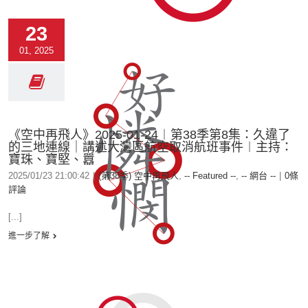
23
01, 2025
《空中再飛人》2025-01-24︱第38季第8集：久違了
的三地連線｜講述大灣區航空取消航班事件︱主持：
寶珠、寶堅、囂
2025/01/23 21:00:42
|
(第38季) 空中再飛人
,
-- Featured --
,
-- 網台 --
|
0條
評論
[...]
進一步了解