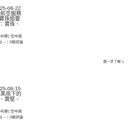
-08-22
︱航空服務
寶珠姐要
：寶珠、
第40季) 空中再
台 --
|
0條評論
進一步了解
-08-15
︱黑雨下的
、寶堅、
第40季) 空中再
台 --
|
0條評論