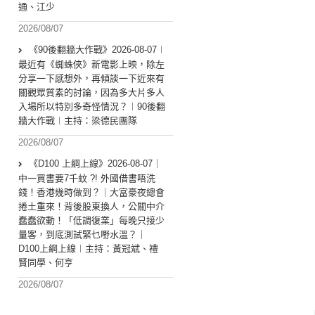
通、江少
2026/08/07
《90後翻牆大作戰》2026-08-07︱
最近有《蜘蛛俠》新電影上映，除左
分享一下感想外，再傾談一下近來有
關觀眾質素的討論，因為多大片多人
入場所以特別多奇怪情況？︱90後翻
牆大作戰︱主持：梁德民團隊
2026/08/07
《D100 上綱上線》2026-08-07｜
中一買書要7千蚊 ?! 外國借書唔洗
錢！香港幾時做到？｜大富豪夜總會
捲土重來！背後股東換人，公關中介
蠢蠢欲動！「低調復業」每晚只接少
量客，到底測試緊乜嘢水溫？｜
D100上綱上線︱主持：黃冠斌、禮
賢同學、何亨
2026/08/07