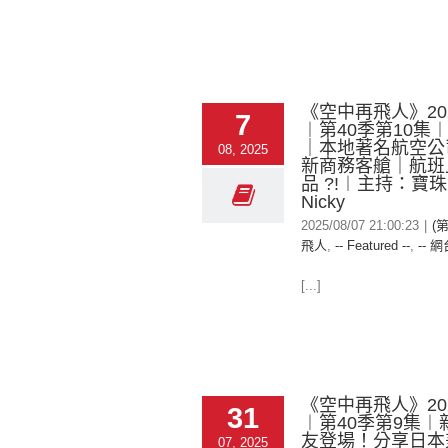
《空中再飛人》2025
7
︱第40季第10集
｜本地著名航空公
08, 2025
新商務客艙｜航班
品 ?!︱主持：寶
Nicky
2025/08/07 21:00:23
|
(
飛人
,
-- Featured --
,
-- 網
[...]
《空中再飛人》2025
31
︱第40季第9集︱
友登場！分享日本
07, 2025