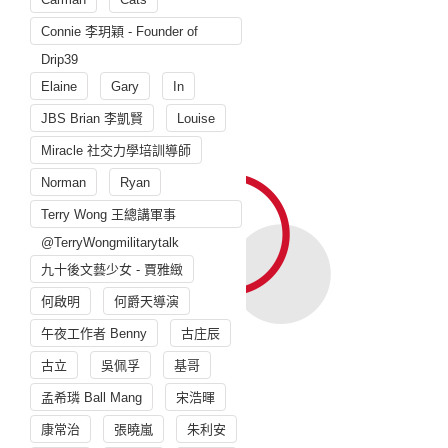
Connie 李玥穎 - Founder of
Drip39
Elaine
Gary
In
JBS Brian 李凱賢
Louise
Miracle 社交力學培訓導師
Norman
Ryan
Terry Wong 王總講軍事
@TerryWongmilitarytalk
九十後文藝少女 - 賈雅緻
何啟明
何爵天導演
午夜工作者 Benny
古庄辰
古立
吳佩孚
基哥
孟希璘 Ball Mang
宋浩暉
康常治
張曉嵐
朱利安