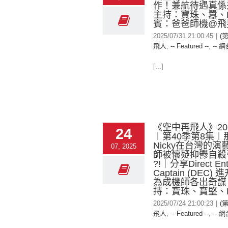
作！兼航待遇真係差
主持：寶珠、囂、Ni
賓：爸爸師機@飛
2025/07/31 21:00:45
|
(
飛人
,
-- Featured --
,
-- 網
[...]
《空中再飛人》2025
24
︱第40季第8集︱
Nicky在台灣的
07, 2025
師被懷疑抑鬱自殺
?!｜分享Direct Ent
Captain (DEC)
為成機師各出奇謀 
持：寶珠、寶堅、Ni
2025/07/24 21:00:23
|
(
飛人
,
-- Featured --
,
-- 網