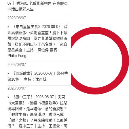
07｜ 香港01 老齡化新視角 在高齡亞
洲活出精彩人生
2026/08/07
《來自星星美食》2026-08-07︱深
圳高端新派中菜驚喜重重！脆卜卜酸
甜燈影咕嚕肉，堂弄黃油蟹黯然銷魂
飯，搭配不同口味干邑名釀。︱來自
星星美食︱主持：陳俊偉 嘉賓：
Philip Fung
2026/08/07
《西城故事》2026-08-07︱第44季
第10集 ︱主持：沈西城
2026/08/07
《瘋中三子》 2026-08-07｜尖東
《大富豪》、港島《檀島咖啡》拉閘
後再回歸，是本港做生意的新姿態？
「假救生員」再度湧現，香港已成
「騙子之都」？將來除咗騙子乜都係
假？｜瘋中三子｜主持：王德全、阿