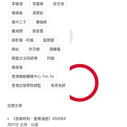
李錦鴻
李鑑峰
梁天琦
楊偉倫
湯寳如
瘋中三子
羅倫斯
羅海憫
葉家寶
薛影儀 - 阿儀
藍精靈
蝌蚪
許莎朗
譚雁瞳
鄭遨汶法筠師傅
阿銀
陳俊偉
香港催眠輔導中心 Tim Sir
香港記憶學院總監
馬哥老師
近期文章
《恩典時刻：聖樂漫遊》2026年8
月07日 主持：以諾