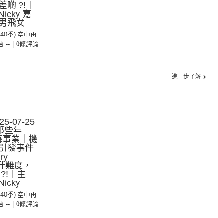
啲 ?!︱
cky 嘉
男飛女
第40季) 空中再
台 --
|
0條評論
進一步了解
-07-25
那些年
演藝事業｜機
引發事件
ry
 進升難度，
?!︱主
cky
第40季) 空中再
台 --
|
0條評論