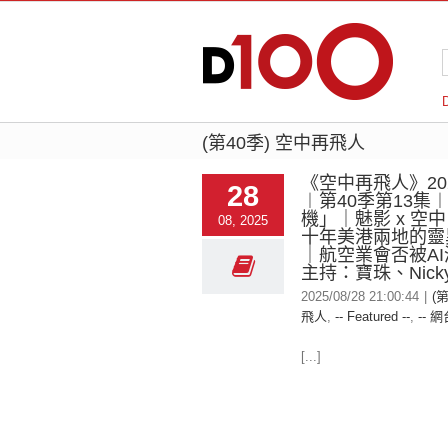
(第40季) 空中再飛人
《空中再飛人》2025
28
︱第40季第13集
機」｜魅影 x 空
08, 2025
十年美港兩地的靈
｜航空業會否被AI淘
主持：寶珠、Nicky
2025/08/28 21:00:44
|
(
飛人
,
-- Featured --
,
-- 網
[...]