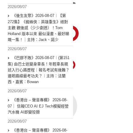
2026/08/07
《後生友聚》2026-08-07︱【第
272集】《蜘蛛俠：英雄重生》絕對
主觀 觀後感（少少劇透）！Tom
Holland 版本以來 最似漫畫、最好睇
嘅一集！｜主持：Jack、諾少
2026/08/07
《巴膠不敗》2026-08-07︱(第151
集) 由巴士迷變身車長！年輕車長親
述入行心路歷程｜報名考試有幾難？
邊啲路線最考功夫？︱主持：法蘭
西，嘉賓︰Bowan
2026/08/07
《香港台 – 聲音專欄》 2026-08-
07｜ 信報CEO AI EJ Tech模擬經營
汽水機 AI即變狡猾
2026/08/07
《香港台 – 聲音專欄》 2026-08-