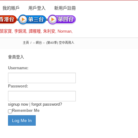
我的賬戶
用戶登入
新用戶註冊
葉家寶
,
李錦鴻
,
譚雁瞳
,
朱利安
,
Norman
,
主頁
-- 網台 --
(第40季) 空中再飛人
會員登入
Username:
Password:
signup now
|
forgot password?
Remember Me