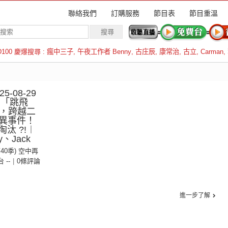
聯絡我們
訂購服務
節目表
節目重溫
D100 慶爆搜尋 :
瘋中三子
,
午夜工作者 Benny
,
古庄辰
,
康常治
,
古立
,
Carman
,
羅倫斯
-08-29
︱「跳飛
中，跨越二
異事件！
汰 ?!︱
、Jack
第40季) 空中再
台 --
|
0條評論
進一步了解