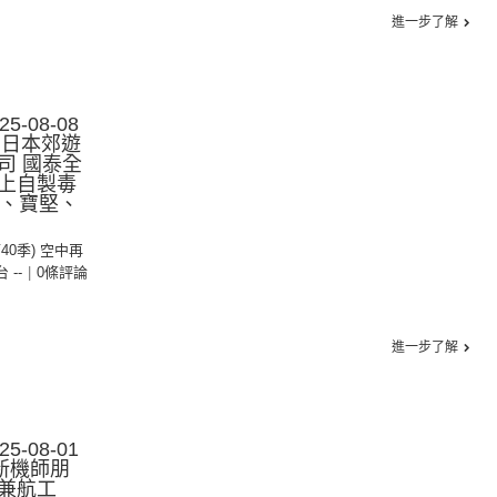
進一步了解
-08-08
︱日本郊遊
司 國泰全
上自製毒
珠、寶堅、
第40季) 空中再
台 --
|
0條評論
進一步了解
-08-01
新機師朋
兼航工