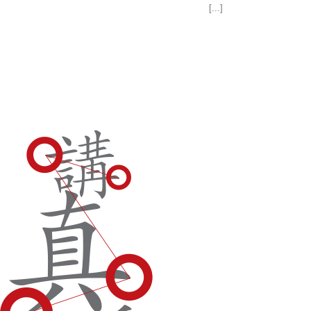
[...]