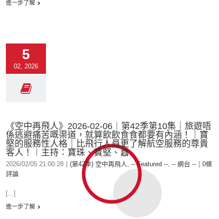
進一步了解
5
02, 2026
《空中再飛人》2026-02-06︱第42季第10集｜旅遊唔
係逃避痛苦嘅渠道，就算飲飲食食都要有內涵！｜寶
堅的服務性人格｜比飛行人員更了解航空服務的尊貴
客人！︱主持：寶珠、寶堅、囂
2026/02/05 21:00:28
|
(第42季) 空中再飛人
,
-- Featured --
,
-- 網台 --
|
0條
評論
[...]
進一步了解