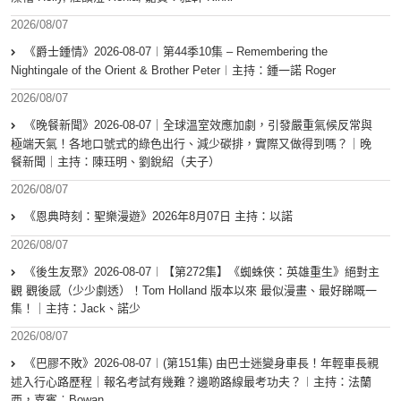
2026/08/07
《爵士鍾情》2026-08-07︱第44季10集 – Remembering the
Nightingale of the Orient & Brother Peter︱主持：鍾一諾 Roger
2026/08/07
《晚餐新聞》2026-08-07｜全球溫室效應加劇，引發嚴重氣候反常與
極端天氣！各地口號式的綠色出行、減少碳排，實際又做得到嗎？｜晚
餐新聞｜主持：陳珏明、劉銳紹（夫子）
2026/08/07
《恩典時刻：聖樂漫遊》2026年8月07日 主持：以諾
2026/08/07
《後生友聚》2026-08-07︱【第272集】《蜘蛛俠：英雄重生》絕對主
觀 觀後感（少少劇透）！Tom Holland 版本以來 最似漫畫、最好睇嘅一
集！｜主持：Jack、諾少
2026/08/07
《巴膠不敗》2026-08-07︱(第151集) 由巴士迷變身車長！年輕車長親
述入行心路歷程｜報名考試有幾難？邊啲路線最考功夫？︱主持：法蘭
西，嘉賓︰Bowan