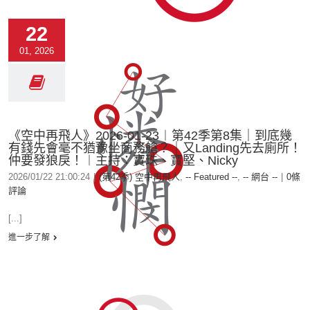
22
01, 2026
《空中再飛人》2026-01-23︱第42季第8集｜到底幾
有錢先會毫不猶豫坐商務艙？｜又Landing先去廁所！
仲要發狼戾！︱主持：寶珠、寶堅、Nicky
2026/01/22 21:00:24
|
(第42季) 空中再飛人
,
-- Featured --
,
-- 網台 --
|
0條
評論
[...]
進一步了解