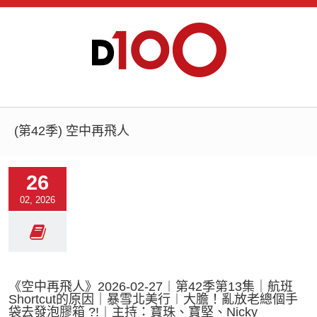
(第42季) 空中再飛人
26
02, 2026
《空中再飛人》2026-02-27︱第42季第13集｜航班
Shortcut的原因｜暴雪北美行︱大膽！亂放老總個手
袋去發泡膠箱 ?!︱主持：寶珠、寶堅、Nicky