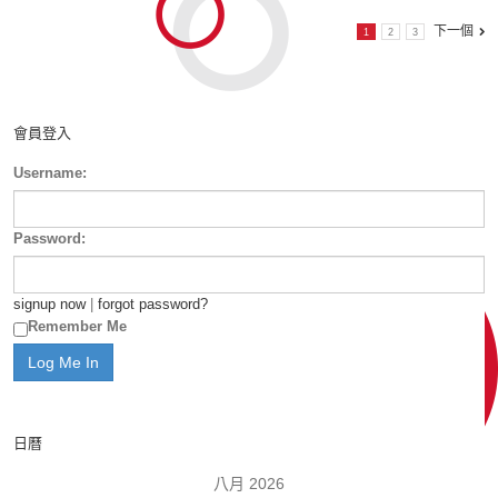
下一個
1
2
3
會員登入
Username:
Password:
signup now
|
forgot password?
Remember Me
日曆
八月 2026