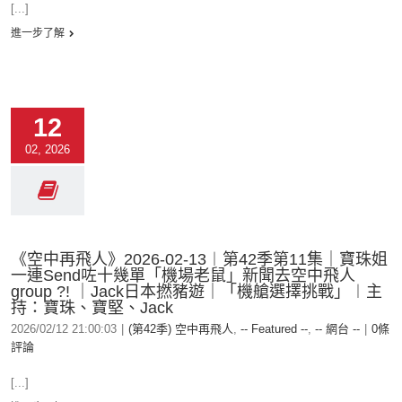
[...]
進一步了解
12
02, 2026
《空中再飛人》2026-02-13︱第42季第11集｜寶珠姐
一連Send咗十幾單「機場老鼠」新聞去空中飛人
group ?! ｜Jack日本撚豬遊｜「機艙選擇挑戰」︱主
持：寶珠、寶堅、Jack
2026/02/12 21:00:03
|
(第42季) 空中再飛人
,
-- Featured --
,
-- 網台 --
|
0條
評論
[...]