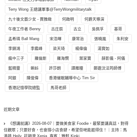
Terry Wong 王總講軍事@TerryWongmilitarytalk
九十後文藝少女 - 賈雅緻
何啟明
何爵天導演
午夜工作者 Benny
古庄辰
古立
吳佩孚
基哥
孟希璘 Ball Mang
宋浩暉
康常治
張曉嵐
朱利安
李錦鴻
李鑑峰
梁天琦
楊偉倫
湯寳如
瘋中三子
羅倫斯
羅海憫
葉家寶
薛影儀 - 阿儀
藍精靈
蝌蚪
許莎朗
譚雁瞳
鄭遨汶法筠師傅
阿銀
陳俊偉
香港催眠輔導中心 Tim Sir
香港記憶學院總監
馬哥老師
近期文章
《想講就講》2026-08-07｜要做美食家 Foodie，最緊要講真話，對得
住觀眾；只要好食，也會撐小店食肆，希望佢哋能捱得住！｜主持：馬
溱禧 Heily, 莊韻澄 Xenia, 嘉賓：雅軒 Kinki