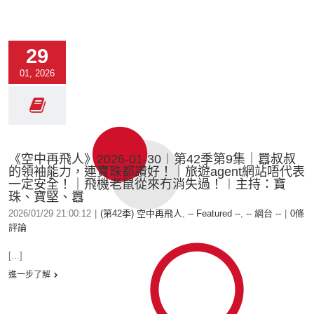
29
01, 2026
《空中再飛人》2026-01-30︱第42季第9集｜囂叔叔
的領袖能力，連寶珠都讚好！｜旅遊agent網站唔代表
一定安全！｜飛機老鼠從來冇消失過！︱主持：寶
珠、寶堅、囂
2026/01/29 21:00:12
|
(第42季) 空中再飛人
,
-- Featured --
,
-- 網台 --
|
0條
評論
[...]
進一步了解