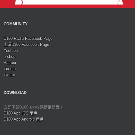
COMMUNITY
D100 Radio Facebook Page
上環D100 Facebook Page
Youtube
e-shop
Patreon
TuneIn
Twitter
DOWNLOAD
立即下載D100 app收聽精采節目！
D100 App iOS 用戶
D100 App Android 用戶