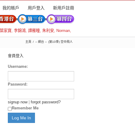
我的賬戶
用戶登入
新用戶註冊
葉家寶
,
李錦鴻
,
譚雁瞳
,
朱利安
,
Norman
,
主頁
-- 網台 --
(第10季) 空中飛人
會員登入
Username:
Password:
signup now
|
forgot password?
Remember Me