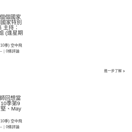
實個個國家
個國家特別
集 主持：
姐 (逢星期
第10季) 空中飛
--
|
0條評論
進一步了解
機師回想當
10季第9
堅、May
第10季) 空中飛
--
|
0條評論