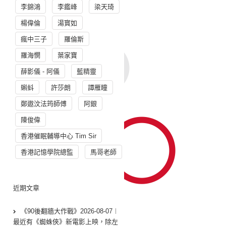
李錦鴻
李鑑峰
梁天琦
楊偉倫
湯寳如
瘋中三子
羅倫斯
羅海憫
葉家寶
薛影儀 - 阿儀
藍精靈
蝌蚪
許莎朗
譚雁瞳
鄭遨汶法筠師傅
阿銀
陳俊偉
香港催眠輔導中心 Tim Sir
香港記憶學院總監
馬哥老師
近期文章
《90後翻牆大作戰》2026-08-07︱
最近有《蜘蛛俠》新電影上映，除左