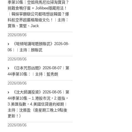
季第10集｜空姐飛馬尼拉掃淘寶貨？
挑戰食鴨仔蛋 + Jollibee隱藏用法！
︱韓妹寧願瞓公司都唔想返韓國？爆
料航空界超嚴格階級文化！︱主持：
寶珠、寶堅、Jack
2026/08/06
《啱傾啱講啱聽顏聯武》2026-08-
06︱︱主持：顏聯武
2026/08/06
《日本咒怨凶間》2026-08-07︱第
44季第10集：︱主持：藍秀朗
2026/08/06
《沈大師講投資》2026-08-05︱第
44季第10集 – 1.港股市況，2.道指，
3.美匯指數，4.美國信貸違約掉期︱
主持：沈振盈（逢星期三晚上9點後
更新！）
2026/08/06