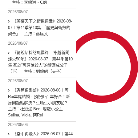
｜主持：李錦洪、C朗
2026/08/07
《蔣權天下之術數通識》2026-08-
07︱第44季第10集:「歴史與術數的
契合」｜主持：蔣匡文
2026/08/07
《劉銳紹採訪風雲錄 – 穿越新聞
烽火50年》2026-08-07︱第44季第10
集 死於”可原諒殺人“的黎漢成父子
（下）︱主持：劉銳紹（夫子）
2026/08/07
《香蕉俱樂部》2026-08-06︱阿
Rei年尾結婚，預祝佢百年好合！新
房問題點解決？生唔生小朋友呢？︱
主持：杜浚斌 Ben, 塔羅小公主
Selina, Viola, 阿Rei
2026/08/06
《空中再飛人》2026-08-07︱第44