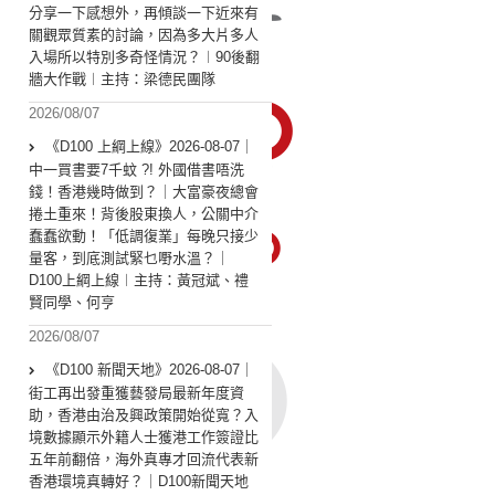
分享一下感想外，再傾談一下近來有
關觀眾質素的討論，因為多大片多人
入場所以特別多奇怪情況？︱90後翻
牆大作戰︱主持：梁德民團隊
2026/08/07
《D100 上綱上線》2026-08-07｜
中一買書要7千蚊 ?! 外國借書唔洗
錢！香港幾時做到？｜大富豪夜總會
捲土重來！背後股東換人，公關中介
蠢蠢欲動！「低調復業」每晚只接少
量客，到底測試緊乜嘢水溫？｜
D100上綱上線︱主持：黃冠斌、禮
賢同學、何亨
2026/08/07
《D100 新聞天地》2026-08-07｜
街工再出發重獲藝發局最新年度資
助，香港由治及興政策開始從寬？入
境數據顯示外籍人士獲港工作簽證比
五年前翻倍，海外真專才回流代表新
香港環境真轉好？｜D100新聞天地