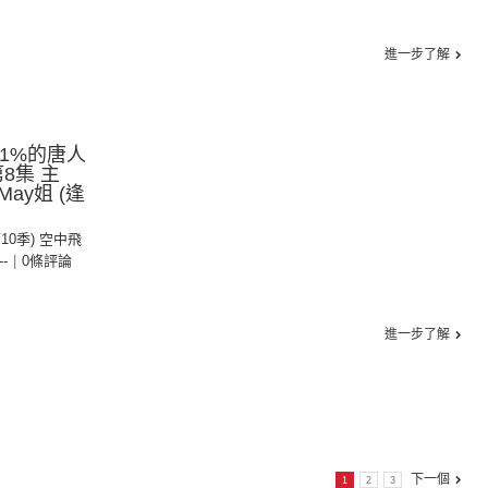
進一步了解
夠1%的唐人
8集 主
ay姐 (逢
第10季) 空中飛
--
|
0條評論
進一步了解
下一個
1
2
3