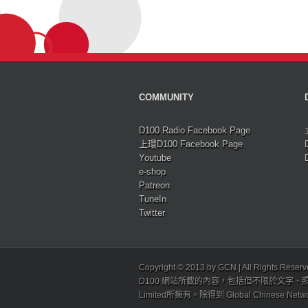
COMMUNITY
D100 Radio Facebook Page
上環D100 Facebook Page
Youtube
e-shop
Patreon
TuneIn
Twitter
Copyright © 2013 by GCN | All Rights Reser
D100 網站所載的內容，包括但不限於文字、照片
Limited所擁有。除得到 Global Chinese N