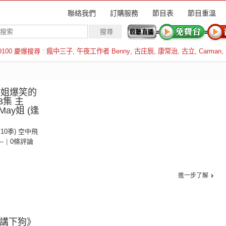
聯絡我們
訂購服務
節目表
節目重溫
D100 慶爆搜尋 :
瘋中三子
,
午夜工作者 Benny
,
古庄辰
,
康常治
,
古立
,
Carman
,
羅倫斯
Y姐爆笑的
3集 主
ay姐 (逢
第10季) 空中飛
--
|
0條評論
進一步了解
春講下狗》