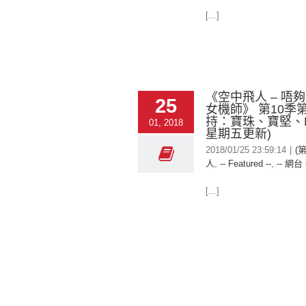
[...]
《空中飛人 – 唔
25
女機師》 第10季第
持：寶珠、寶堅、M
01, 2018
星期五更新)
2018/01/25 23:59:14
|
(
人
,
-- Featured --
,
-- 網台 
[...]