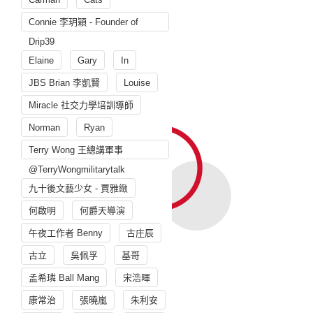
Connie 李玥穎 - Founder of
Drip39
Elaine
Gary
In
JBS Brian 李凱賢
Louise
Miracle 社交力學培訓導師
Norman
Ryan
Terry Wong 王總講軍事
@TerryWongmilitarytalk
九十後文藝少女 - 賈雅緻
何啟明
何爵天導演
午夜工作者 Benny
古庄辰
古立
吳佩孚
基哥
孟希璘 Ball Mang
宋浩暉
康常治
張曉嵐
朱利安