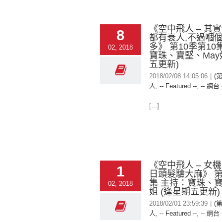
《空中飛人 – 其
8
都有衰人,不過嗰
多》 第10季第10
02, 2018
寶珠、寶堅、May
五更新)
2018/02/08 14:05:06
|
(
人
,
-- Featured --
,
-- 網台 
[...]
《空中飛人 – 女
1
日頭髮驗大麻》 第
集 主持：寶珠、寶
02, 2018
姐 (逢星期五更新)
2018/02/01 23:59:39
|
(
人
,
-- Featured --
,
-- 網台 