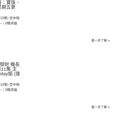
主持：寶珠、
逢星期五更
第10季) 空中飛
--
|
0條評論
進一步了解
喜發財 機長
11集 主
ay姐 (逢
第10季) 空中飛
--
|
0條評論
進一步了解