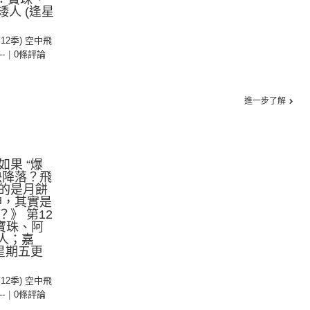
矮人 (逢星
第12季) 空中飛
--
|
0條評論
進一步了解
果 “爆
快降落？飛
的是月餅
神，其實是
》 第12
：寶珠、阿
人；嘉
星期五更
第12季) 空中飛
--
|
0條評論