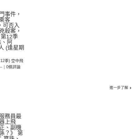
門事件，
乘客
位，可否入
多兇殺案，
第12季
珠、阿
人 (逢星期
第12季) 空中飛
--
|
0條評論
進一步了解
服務員最
器上飛
正、副機
係？》 第
持：寶珠、