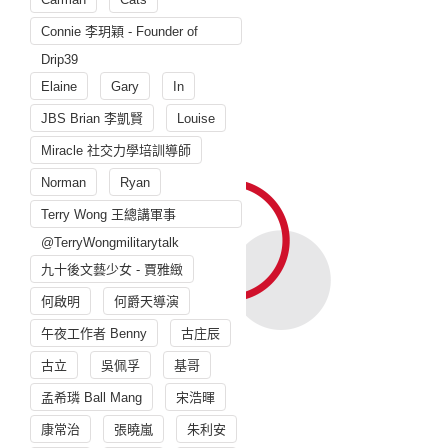
Connie 李玥穎 - Founder of
Drip39
Elaine
Gary
In
JBS Brian 李凱賢
Louise
Miracle 社交力學培訓導師
Norman
Ryan
Terry Wong 王總講軍事
@TerryWongmilitarytalk
九十後文藝少女 - 賈雅緻
何啟明
何爵天導演
午夜工作者 Benny
古庄辰
古立
吳佩孚
基哥
孟希璘 Ball Mang
宋浩暉
康常治
張曉嵐
朱利安