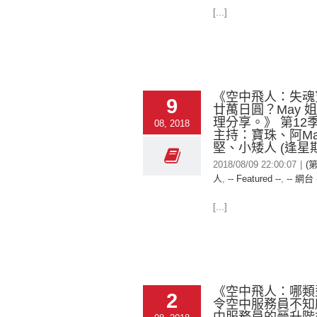
[...]
《空中飛人：失魂
9
廿萬日圓？May 
理分享。》 第12季
08, 2018
主持：寶珠、阿Ma
堅、小矮人 (逢星
2018/08/09 22:00:07
|
(
人
,
-- Featured --
,
-- 網台 
[...]
《空中飛人：哪類
2
令空中服務員不知