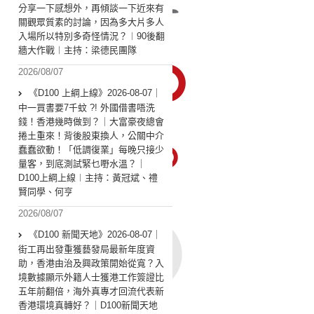
分享一下感想外，再傾談一下近來有
關觀眾質素的討論，因為多大片多人
入場所以特別多奇怪情況？︱90後翻
牆大作戰︱主持：梁德民團隊
2026/08/07
《D100 上綱上線》2026-08-07｜
中一買書要7千蚊 ?! 外國借書唔洗
錢！香港幾時做到？｜大富豪夜總會
捲土重來！背後股東換人，公關中介
蠢蠢欲動！「低調復業」每晚只接少
量客，到底測試緊乜嘢水溫？｜
D100上綱上線︱主持：黃冠斌、禮
賢同學、何亨
2026/08/07
《D100 新聞天地》2026-08-07｜
街工再出發重獲藝發局最新年度資
助，香港由治及興政策開始從寬？入
境數據顯示外籍人士獲港工作簽證比
五年前翻倍，海外真專才回流代表新
香港環境真轉好？｜D100新聞天地