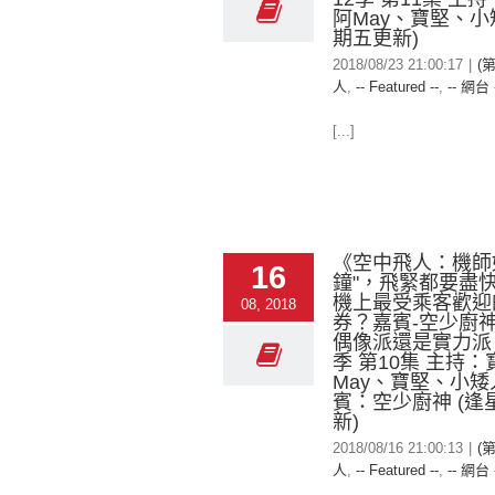
阿May、寶堅、小
期五更新)
2018/08/23 21:00:17
|
(
人
,
-- Featured --
,
-- 網台 
[...]
《空中飛人：機師如
16
鐘"，飛緊都要盡
機上最受乘客歡迎
08, 2018
券？嘉賓-空少廚
偶像派還是實力派？
季 第10集 主持
May、寶堅、小矮
賓：空少廚神 (逢
新)
2018/08/16 21:00:13
|
(
人
,
-- Featured --
,
-- 網台 