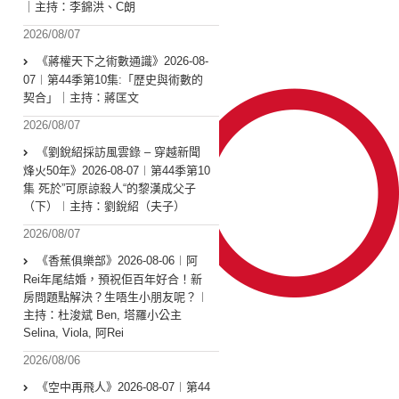
｜主持：李錦洪、C朗
2026/08/07
《蔣權天下之術數通識》2026-08-
07︱第44季第10集:「歴史與術數的
契合」｜主持：蔣匡文
2026/08/07
《劉銳紹採訪風雲錄 – 穿越新聞
烽火50年》2026-08-07︱第44季第10
集 死於”可原諒殺人“的黎漢成父子
（下）︱主持：劉銳紹（夫子）
2026/08/07
《香蕉俱樂部》2026-08-06︱阿
Rei年尾結婚，預祝佢百年好合！新
房問題點解決？生唔生小朋友呢？︱
主持：杜浚斌 Ben, 塔羅小公主
Selina, Viola, 阿Rei
2026/08/06
《空中再飛人》2026-08-07︱第44