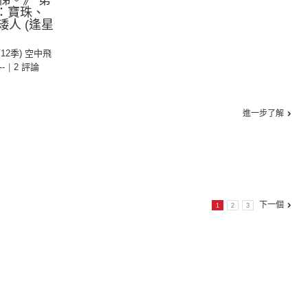
梯。》 第
持：寶珠、
矮人 (逢星
第12季) 空中飛
--
|
2 評論
進一步了解
下一個
1
2
3