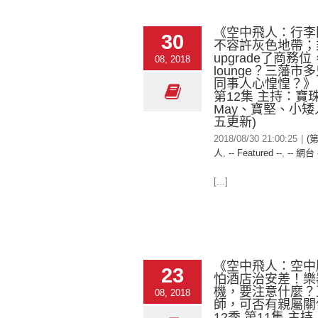
《空中飛人：行李
30
不容許灰色地帶；
upgrade了商務
08, 2018
lounge？三藩市
同事人心惶惶？》 
第12集 主持：寶
May、寶堅、小矮
五更新)
2018/08/30 21:00:25
|
(
人
,
-- Featured --
,
-- 網台 
[...]
《空中飛人：空中
23
怕酒店治安差！樂
機，要注意什麼？
08, 2018
師，可否有親屬關
12季 第11集 主