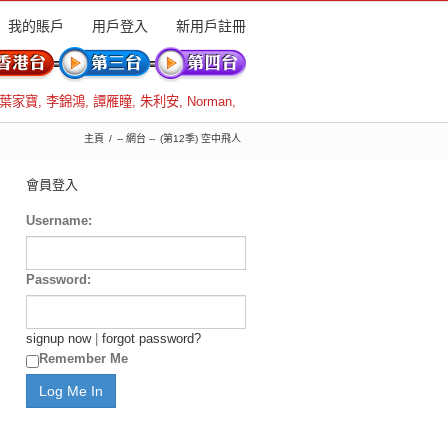
我的賬戶
用戶登入
新用戶註冊
葉家寶
,
李錦鴻
,
譚雁瞳
,
朱利安
,
Norman
,
主頁
-- 網台 --
(第12季) 空中飛人
會員登入
Username:
Password:
signup now
|
forgot password?
Remember Me