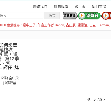
聯絡我們
訂購服務
節目表
節目重溫
D100 慶爆搜尋 :
瘋中三子
,
午夜工作者 Benny
,
古庄辰
,
康常治
,
古立
,
Carman
,
羅倫斯
如何設毒
延禧攻
引擎，降
 第12季
珠、阿
：譚仔 (逢
第12季) 空中飛
--
|
0條評論
進一步了解