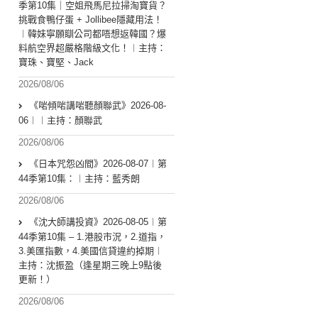
季第10集｜空姐飛馬尼拉掃淘寶貨？
挑戰食鴨仔蛋 + Jollibee隱藏用法！
︱韓妹寧願瞓公司都唔想返韓國？爆
料航空界超嚴格階級文化！︱主持：
寶珠、寶堅、Jack
2026/08/06
《啱傾啱講啱聽顏聯武》2026-08-
06︱︱主持：顏聯武
2026/08/06
《日本咒怨凶間》2026-08-07︱第
44季第10集：︱主持：藍秀朗
2026/08/06
《沈大師講投資》2026-08-05︱第
44季第10集 – 1.港股市況，2.道指，
3.美匯指數，4.美國信貸違約掉期︱
主持：沈振盈（逢星期三晚上9點後
更新！）
2026/08/06