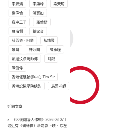
李錦鴻
李鑑峰
梁天琦
楊偉倫
湯寳如
瘋中三子
羅倫斯
羅海憫
葉家寶
薛影儀 - 阿儀
藍精靈
蝌蚪
許莎朗
譚雁瞳
鄭遨汶法筠師傅
阿銀
陳俊偉
香港催眠輔導中心 Tim Sir
香港記憶學院總監
馬哥老師
近期文章
《90後翻牆大作戰》2026-08-07︱
最近有《蜘蛛俠》新電影上映，除左