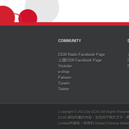
COMMUNITY
D100 Radio Facebook Page
上環D100 Facebook Page
Youtube
e-shop
Patreon
TuneIn
Twitter
Copyright © 2013 by GCN | All Rights Reser
D100 網站所載的內容，包括但不限於文字、照片
Limited所擁有。除得到 Global Chinese N