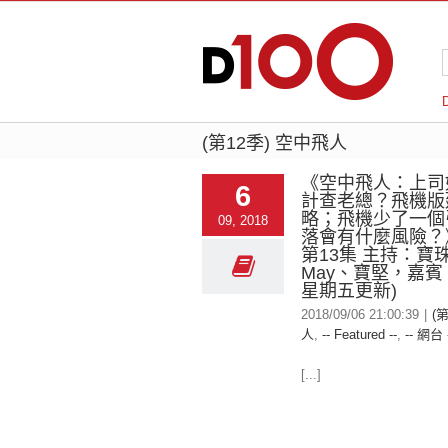
(第12季) 空中飛人
《空中飛人：上司
6
計查老總？飛機版
略；飛機少了一個
09, 2018
落會有什麼風險？》
第13集 主持：寶
May、寶堅，嘉賓
星期五更新)
2018/09/06 21:00:39
|
(
人
,
-- Featured --
,
-- 網台 
[...]