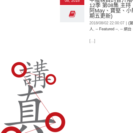
中服務員的晉升階
08, 2018
12季 第08集 主
阿May、寶堅、小
期五更新)
2018/08/02 22:00:07
|
(
人
,
-- Featured --
,
-- 網台 
[...]