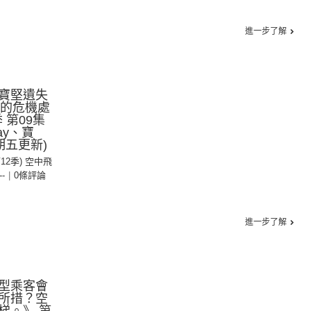
進一步了解
寶堅遺失
姐的危機處
 第09集
y、寶
期五更新)
第12季) 空中飛
--
|
0條評論
進一步了解
型乘客會
所措？空