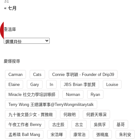
31
« 七月
重溫庫
慶爆搜尋
Carman
Cats
Connie 李玥穎 - Founder of Drip39
Elaine
Gary
In
JBS Brian 李凱賢
Louise
Miracle 社交力學培訓導師
Norman
Ryan
Terry Wong 王總講軍事@TerryWongmilitarytalk
九十後文藝少女 - 賈雅緻
何啟明
何爵天導演
午夜工作者 Benny
古庄辰
古立
吳佩孚
基哥
孟希璘 Ball Mang
宋浩暉
康常治
張曉嵐
朱利安