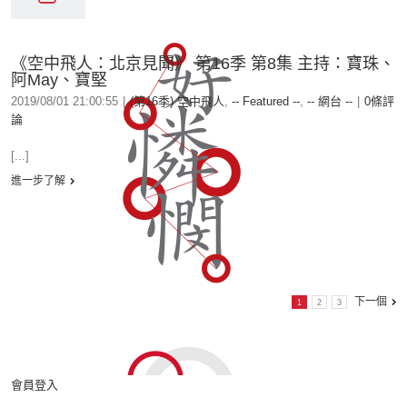
《空中飛人：北京見聞》 第16季 第8集 主持：寶珠、
阿May、寶堅
2019/08/01 21:00:55
|
(第16季) 空中飛人
,
-- Featured --
,
-- 網台 --
|
0條評
論
[...]
進一步了解
下一個
1
2
3
會員登入