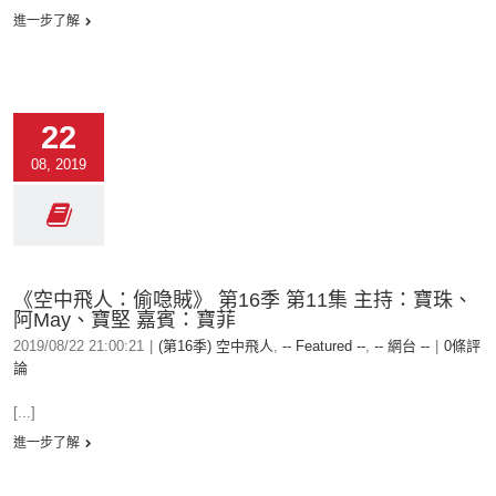
進一步了解
22
08, 2019
《空中飛人：偷喼賊》 第16季 第11集 主持：寶珠、
阿May、寶堅 嘉賓：寶菲
2019/08/22 21:00:21
|
(第16季) 空中飛人
,
-- Featured --
,
-- 網台 --
|
0條評
論
[...]
進一步了解