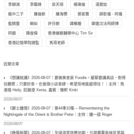
李錦鴻
李鑑峰
梁天琦
楊偉倫
湯寳如
瘋中三子
羅倫斯
羅海憫
葉家寶
薛影儀 - 阿儀
藍精靈
蝌蚪
許莎朗
譚雁瞳
鄭遨汶法筠師傅
阿銀
陳俊偉
香港催眠輔導中心 Tim Sir
香港記憶學院總監
馬哥老師
近期文章
《想講就講》2026-08-07｜要做美食家 Foodie，最緊要講真話，對得
住觀眾；只要好食，也會撐小店食肆，希望佢哋能捱得住！｜主持：馬
溱禧 Heily, 莊韻澄 Xenia, 嘉賓：雅軒 Kinki
2026/08/07
《爵士鍾情》2026-08-07︱第44季10集 – Remembering the
Nightingale of the Orient & Brother Peter︱主持：鍾一諾 Roger
2026/08/07
《晚餐新聞》2026-08-07｜全球溫室效應加劇，引發嚴重氣候反常與