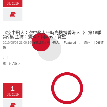
08, 2019
《空中飛人：空中飛人坐時光機撐香港人 !》 第16季
第9集 主持：寶珠、阿May、寶堅
2019/08/08 21:00:19
|
(第16季) 空中飛人
,
-- Featured --
,
-- 網台 --
|
0條評
論
[...]
進一步了解
1
08, 2019