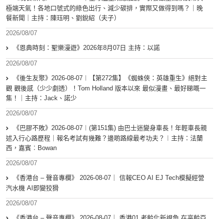
極端天氣！各地口號式的綠色出行、減少碳排，實際又做得到嗎？｜晚
餐新聞｜主持：陳珏明、劉銳紹（夫子）
2026/08/07
《恩典時刻：聖樂漫遊》2026年8月07日 主持：以諾
2026/08/07
《後生友聚》2026-08-07︱【第272集】《蜘蛛俠：英雄重生》絕對主
觀 觀後感（少少劇透）！Tom Holland 版本以來 最似漫畫、最好睇嘅一
集！｜主持：Jack、諾少
2026/08/07
《巴膠不敗》2026-08-07︱(第151集) 由巴士迷變身車長！年輕車長親
述入行心路歷程｜報名考試有幾難？邊啲路線最考功夫？︱主持：法蘭
西，嘉賓︰Bowan
2026/08/07
《香港台 – 聲音專欄》 2026-08-07｜ 信報CEO AI EJ Tech模擬經營
汽水機 AI即變狡猾
2026/08/07
《香港台 – 聲音專欄》 2026-08-07｜ 香港01 老齡化新視角 在高齡亞