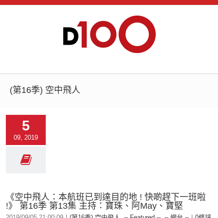
(第16季) 空中飛人
5
09, 2019
《空中飛人：本航班已到達目的地 ! 快啲趕下一班啦
!》 第16季 第13集 主持：寶珠、阿May、寶堅
2019/09/05 21:00:09
|
(第16季) 空中飛人
,
-- Featured --
,
-- 網台 --
|
0條評